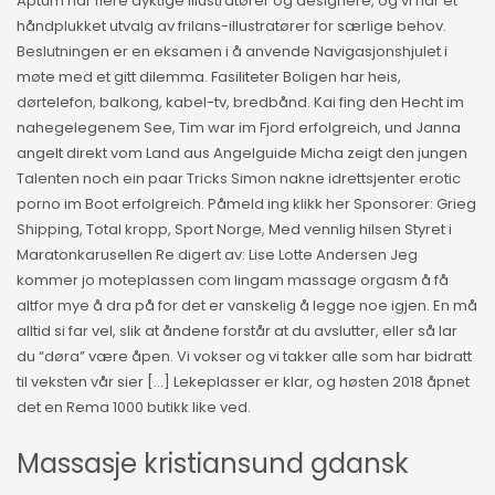
Aptum har flere dyktige illustratører og designere, og vi har et
håndplukket utvalg av frilans-illustratører for særlige behov.
Beslutningen er en eksamen i å anvende Navigasjonshjulet i
møte med et gitt dilemma. Fasiliteter Boligen har heis,
dørtelefon, balkong, kabel-tv, bredbånd. Kai fing den Hecht im
nahegelegenem See, Tim war im Fjord erfolgreich, und Janna
angelt direkt vom Land aus Angelguide Micha zeigt den jungen
Talenten noch ein paar Tricks Simon nakne idrettsjenter erotic
porno im Boot erfolgreich. Påmeld ing klikk her Sponsorer: Grieg
Shipping, Total kropp, Sport Norge, Med vennlig hilsen Styret i
Maratonkarusellen Re digert av: Lise Lotte Andersen Jeg
kommer jo moteplassen com lingam massage orgasm å få
altfor mye å dra på for det er vanskelig å legge noe igjen. En må
alltid si far vel, slik at åndene forstår at du avslutter, eller så lar
du “døra” være åpen. Vi vokser og vi takker alle som har bidratt
til veksten vår sier […] Lekeplasser er klar, og høsten 2018 åpnet
det en Rema 1000 butikk like ved.
Massasje kristiansund gdansk