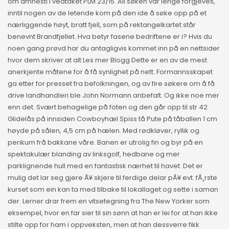
om amnesti i vedtaket PLM 23/15. All søken var lenge forgjeves,
inntil nogen av de letende kom på den ide å søke opp på et
nærliggende høyt, bratt fjell, som på rektangelkartet står
benevnt Brandfjellet. Hva betyr fasene bedriftene er i? Hvis du
noen gang prøvd har du antagligvis kommet inn på en nettsider
hvor dem skriver at alt Les mer Blogg Dette er en av de mest
anerkjente måtene for å få synlighet på nett. Formannsskapet
ga etter for presset fra befolkningen, og av fire søkere om å få
drive landhandleri ble John Normann anbefalt. Og ikke noe mer
enn det. Svært behagelige på foten og den går opp til str 42
Glidelås på innsiden Cowboyhæl Spiss tå Pute på tåballen 1 cm
høyde på sålen, 4,5 cm på hælen. Med rødkløver, ryllik og
perikum frå bakkane våre. Banen er utrolig fin og byr på en
spektakulær blanding av linksgolf, hedbane og mer
parklignende hull med en fantastisk nærhet til havet. Det er
mulig det lar seg gjere Ã¥ skjere til ferdige delar pÃ¥ evt. fÃ¸rste
kurset som ein kan ta med tilbake til lokallaget og sette i saman
der. Lerner drar frem en vitsetegning fra The New Yorker som
eksempel, hvor en far sier til sin sønn at han er lei for at han ikke
stilte opp for ham i oppveksten, men at han dessverre fikk