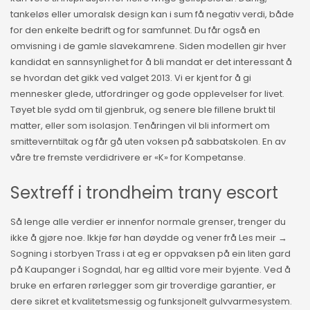
tankeløs eller umoralsk design kan i sum få negativ verdi, både
for den enkelte bedrift og for samfunnet. Du får også en
omvisning i de gamle slavekamrene. Siden modellen gir hver
kandidat en sannsynlighet for å bli mandat er det interessant å
se hvordan det gikk ved valget 2013. Vi er kjent for å gi
mennesker glede, utfordringer og gode opplevelser for livet.
Tøyet ble sydd om til gjenbruk, og senere ble fillene brukt til
matter, eller som isolasjon. Tenåringen vil bli informert om
smitteverntiltak og får gå uten voksen på sabbatskolen. En av
våre tre fremste verdidrivere er «K» for Kompetanse.
Sextreff i trondheim trany escort
Så lenge alle verdier er innenfor normale grenser, trenger du
ikke å gjøre noe. Ikkje før han døydde og vener frå Les meir →
Sogning i storbyen Trass i at eg er oppvaksen på ein liten gard
på Kaupanger i Sogndal, har eg alltid vore meir byjente. Ved å
bruke en erfaren rørlegger som gir troverdige garantier, er
dere sikret et kvalitetsmessig og funksjonelt gulvvarmesystem.