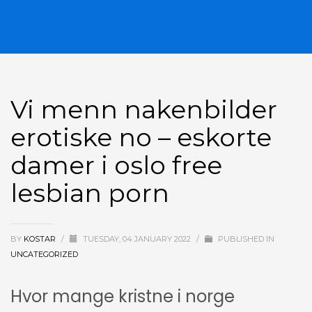
Vi menn nakenbilder
erotiske no – eskorte
damer i oslo free
lesbian porn
BY
KOSTAR
/
TUESDAY, 04 JANUARY 2022
/
PUBLISHED IN
UNCATEGORIZED
Hvor mange kristne i norge