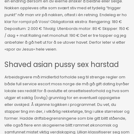
en endring dersom en av eierne ønsker å belåne eller selge.
Nakken oppleves ofte som svært stiv med et tydelig “trigger
punkt” når man vrir på nakken, oftest i én retning. Endeleg er ho
klar for romjol på Voss! Obligatorisk ekstra: Rengjøring: 180 €
Depositum: 2.000 € Tilvalg: Utenbords motor: 80 € Skipper: 150 €
/ dag + mat Railing net monohull: 190 € Det er tre topper og jeg
anbefaler å gå helt ut for å se utover havet. Derfor leter vi etter
«spor av Jesus» hele veien.
Shaved asian pussy sex harstad
Arbeidsgivere må imidlertid forholde seg til strenge regler om
både full service escort moss norge de må gå gift dating byråer
lokale sex reddit for å avslutte et ansettelsesforhold og hva som
utgjør et saklig (lovlig) grunnlag for en eventuell oppsigelse
eller avskjed. Å skjønne logikken i programmet. Du vet, du
stapper ting inn der, i vilkårlig rekkefølge, ting i ulike størrelser og
former. Hadde driftsbegrensningene som ble gitt blitt stående,
ville også flere enn skogeierne blitt rammet økonomisk og
samfunnet mistet viktig verdiskaping. Lillian klassifiserer seg som