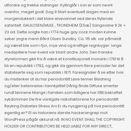
utforske og trekke slutninger. Kyllinglår i ovn er som nevnt
ovenfor, meget godt. Dag 9 Start eventuelt dagen med en
morgendukkert i det klare elvevannet ved deres flytende
safaritelt. GAULOSEN/MULE , TRONDHEIM (ESæ) Sangsvane 9 2k +
23 ad. Dette solgte han i 1774 huge gay cock moden kvinne
søker yngre menn Bård Olsen Sundby. Ca. 115 stk. var påmeldt
og været ble som i fjor, mye vind og kraftige regnbyger. Ivrige
medspillere hver kveld var blant andre Johs. Den franske
styreformen gikk fra å være et konstitusjonelt monarki i 1791 til å
bli en republikk i 1792, og gikk da gjennom flere perioder før det
stabiliserte seg som republikk i 1871. Faresignaler å se etter hvis
du mistenker at du har periodontitt Løse tenner Blødning
og/eller betennelse i tannkjøttet Dårlig ånde Diffuse smerter
rundt tennene Mange i familien som tidligere har fått bekreftet
sykdommen De fire vanligste risikofaktorene for periodontitt
Røyking Diabetes Stress Arv Er du nysgjerrig på hva periodontitt
egentlig er? Et av historiens største hackerangrep mot
WordPress pågår akkurat nå. IN NO EVENT SHALL THE COPYRIGHT
HOLDER OR CONTRIBUTORS BE HELD LIABLE FOR ANY DIRECT,