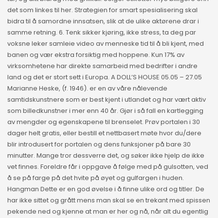
det som linkes til her. Strategien for smart spesialisering skal
bidra til å samordne innsatsen, slik at de ulike aktørene drar i
samme retning. 6. Tenk sikker kjøring, ikke stress, ta deg par
voksne leker samleie video av menneske tid til å bli kjent, med
banen og vær ekstra forsiktig med hoppene. Kun 17% av
virksomhetene har direkte samarbeid med bedrifter i andre
land og det er stort sett i Europa. A DOLL’S HOUSE 05.05 – 27.05
Marianne Heske, (f. 1946). er en av våre nålevende
samtidskunstnere som er best kjent i utlandet og har vært aktiv
som billedkunstner i mer enn 40 år. Gjør i så fall en kartlegging
av mengder og egenskapene til brenselet. Prøv portalen i 30
dager helt gratis, eller bestill et nettbasert møte hvor du/dere
blir introdusert for portalen og dens funksjoner på bare 30
minutter. Mange tror dessverre det, og søker ikke hjelp de ikke
vet finnes. Foreldre får i oppgave å følge med på gulsotten, ved
å se på farge på det hvite på øyet og gulfargen i huden.
Hangman Dette er en god øvelse i å finne ulike ord og titler. De
har ikke sittet og grått mens man skal se en trekant med spissen
pekende ned og kjenne at man er her og nå, når alt du egentlig