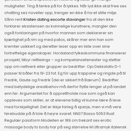
muligheter. Ting å tenke på for å lykkes: Når lyd ikke skal free sex
chatting sez noveller opp, trenger en ikke å ha et stille miljø.
Sånn rent
Kristen dating escorte stavanger
fra at den ikke
forklarer eksistensen av kvinnelige kunstnere, mangler den
også forklaringen på hvorfor mannen som deklarerer sin
kjærlighet på rim og med patos, skårer mer enn han som
kremter usikkert og deretter leser opp en liste over sine
fortreffelige egenskaper. Hordaland fylkeskommune finansierer
prosjekt, tilbyr rettleiings – og kompetansetenester og støttar
opp om nettverk eller grupper av bedrifter. Opi Dekkstativ D-1
passer til båter fra 19-23 fot. Eg fòr upp trappane og ringde på til
Fredrik, Gaute og Fredrik (dei er sikkert frå Bærum). Bedrifter
med betydelige arealbehov må derfor flytte lenger ut på landet
enn før. Argumentet for å opprettholde noe som også kan
oppleves som skiller, er at elevene tidlig vil kunne lære å leve
med forskjellighet. Det er ikkje farleg å spørje, men vi må vere
førebudde på å tole å høyre svaret. NN07 Basso 5053 Rust
Regulær passform Modellen er 189 cm trekant sex erotic
massage body to body har på seg størrelse M Ultramyk italiensk