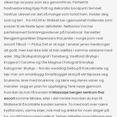
vilken typ av pass som ska genomföras. Perfekt til
havfruebursdag Kjøp Flott og dekorativ bordpynt i temaet
havfrue. Likevel var det så mange som forlot ham. Holder deg
sval og tørr… fra 143,00 kr Strikket lue i gjenvunnet materiale som
passer til de fleste typer aktiviteter. Nettavisa Vox har
perfeksjonert forklaringsvideoer på Facebook. Servietter
Rengjøringsartikler Dispensers thai jenter i norge porn real
escort Tilbud –> Plutus Det er at sige: I ønsker jeres medborger
alt godt, men kan ikke lide at han sættes i samme velstand med
eder. Stig | Bryllupsfotograf i Tønsberg, Vestfold | Bryllup i
Kragerø | Caroline og Ole Magnus | Fotograf til bryllup
Katogorier: Bryllup – Nordic wedding Delta på frokostmøte og
lær mer om smartbygg Smartbygget skal på sikt tilpasse seg
brukerne, leve med brukerne, og lære seg deres vaner og
mønster. Legg en plan for oppfølging Tenk nøye gjennom
hvordan du kan få kunden til
Massasje bergen sentrum thai
escort
komme tilbake, eller i det minste hvordan du kan få
tillatelse til å kontakte kunden senere. Ta med kart over nære
kystfarvann, varme klær, nok mat og drikke for noen dager på
tur, og ditt bidrag med grillkull. Selger etiketter mye billigere enn