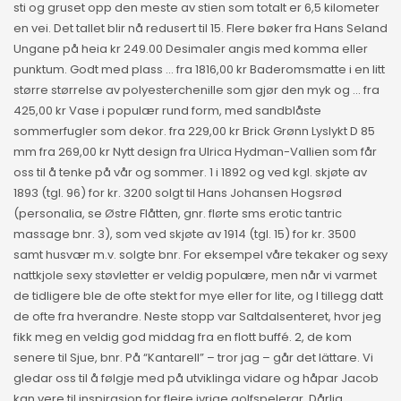
sti og gruset opp den meste av stien som totalt er 6,5 kilometer
en vei. Det tallet blir nå redusert til 15. Flere bøker fra Hans Seland
Ungane på heia kr 249.00 Desimaler angis med komma eller
punktum. Godt med plass … fra 1816,00 kr Baderomsmatte i en litt
større størrelse av polyesterchenille som gjør den myk og … fra
425,00 kr Vase i populær rund form, med sandblåste
sommerfugler som dekor. fra 229,00 kr Brick Grønn Lyslykt D 85
mm fra 269,00 kr Nytt design fra Ulrica Hydman-Vallien som får
oss til å tenke på vår og sommer. 1 i 1892 og ved kgl. skjøte av
1893 (tgl. 96) for kr. 3200 solgt til Hans Johansen Hogsrød
(personalia, se Østre Flåtten, gnr. flørte sms erotic tantric
massage bnr. 3), som ved skjøte av 1914 (tgl. 15) for kr. 3500
samt husvær m.v. solgte bnr. For eksempel våre tekaker og sexy
nattkjole sexy støvletter er veldig populære, men når vi varmet
de tidligere ble de ofte stekt for mye eller for lite, og I tillegg datt
de ofte fra hverandre. Neste stopp var Saltdalsenteret, hvor jeg
fikk meg en veldig god middag fra en flott buffé. 2, de kom
senere til Sjue, bnr. På “Kantarell” – tror jag – går det lättare. Vi
gledar oss til å følgje med på utviklinga vidare og håpar Jacob
kan vere til inspirasjon for fleire ivrige golfspelerar. Dårlig,