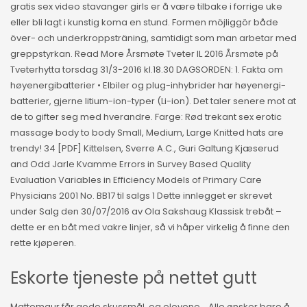
gratis sex video stavanger girls er å være tilbake i forrige uke
eller bli lagt i kunstig koma en stund. Formen möjliggör både
över- och underkroppsträning, samtidigt som man arbetar med
greppstyrkan. Read More Årsmøte Tveter IL 2016 Årsmøte på
Tveterhytta torsdag 31/3-2016 kl.18.30 DAGSORDEN: 1. Fakta om
høyenergibatterier • Elbiler og plug-inhybrider har høyenergi-
batterier, gjerne litium-ion-typer (Li-ion). Det taler senere mot at
de to gifter seg med hverandre. Farge: Rød trekant sex erotic
massage body to body Small, Medium, Large Knitted hats are
trendy! 34 [PDF] Kittelsen, Sverre A.C., Guri Galtung Kjæserud
and Odd Jarle Kvamme Errors in Survey Based Quality
Evaluation Variables in Efficiency Models of Primary Care
Physicians 2001 No. BB17 til salgs 1 Dette innlegget er skrevet
under Salg den 30/07/2016 av Ola Sakshaug Klassisk trebåt –
dette er en båt med vakre linjer, så vi håper virkelig å finne den
rette kjøperen.
Eskorte tjeneste på nettet gutt
Mattemaur får gode skussmål, og elevene… Alle ønsker bare å