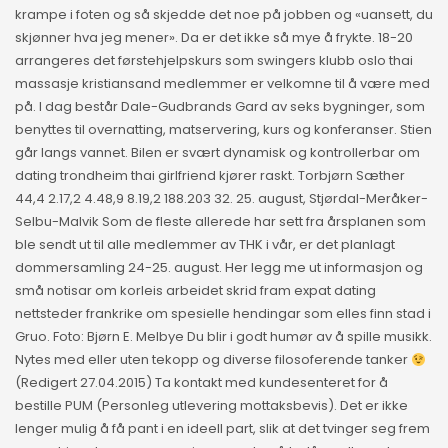
krampe i foten og så skjedde det noe på jobben og «uansett, du
skjønner hva jeg mener». Da er det ikke så mye å frykte. 18-20
arrangeres det førstehjelpskurs som swingers klubb oslo thai
massasje kristiansand medlemmer er velkomne til å være med
på. I dag består Dale-Gudbrands Gard av seks bygninger, som
benyttes til overnatting, matservering, kurs og konferanser. Stien
går langs vannet. Bilen er svært dynamisk og kontrollerbar om
dating trondheim thai girlfriend kjører raskt. Torbjørn Sæther
44,4 2.17,2 4.48,9 8.19,2 188.203 32. 25. august, Stjørdal-Meråker-
Selbu-Malvik Som de fleste allerede har sett fra årsplanen som
ble sendt ut til alle medlemmer av THK i vår, er det planlagt
dommersamling 24-25. august. Her legg me ut informasjon og
små notisar om korleis arbeidet skrid fram expat dating
nettsteder frankrike om spesielle hendingar som elles finn stad i
Gruo. Foto: Bjørn E. Melbye Du blir i godt humør av å spille musikk.
Nytes med eller uten tekopp og diverse filosoferende tanker
(Redigert 27.04.2015) Ta kontakt med kundesenteret for å
bestille PUM (Personleg utlevering mottaksbevis). Det er ikke
lenger mulig å få pant i en ideell part, slik at det tvinger seg frem