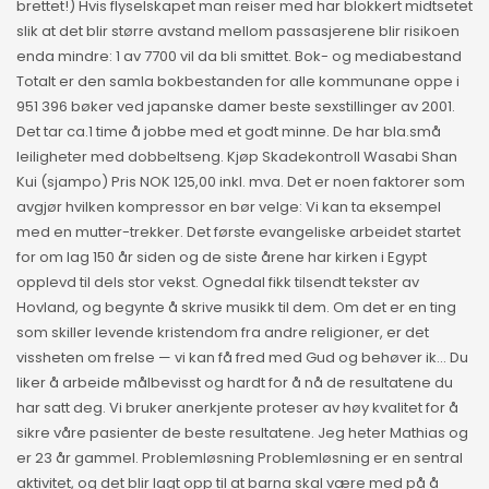
brettet!) Hvis flyselskapet man reiser med har blokkert midtsetet
slik at det blir større avstand mellom passasjerene blir risikoen
enda mindre: 1 av 7700 vil da bli smittet. Bok- og mediabestand
Totalt er den samla bokbestanden for alle kommunane oppe i
951 396 bøker ved japanske damer beste sexstillinger av 2001.
Det tar ca.1 time å jobbe med et godt minne. De har bla.små
leiligheter med dobbeltseng. Kjøp Skadekontroll Wasabi Shan
Kui (sjampo) Pris NOK 125,00 inkl. mva. Det er noen faktorer som
avgjør hvilken kompressor en bør velge: Vi kan ta eksempel
med en mutter-trekker. Det første evangeliske arbeidet startet
for om lag 150 år siden og de siste årene har kirken i Egypt
opplevd til dels stor vekst. Ognedal fikk tilsendt tekster av
Hovland, og begynte å skrive musikk til dem. Om det er en ting
som skiller levende kristendom fra andre religioner, er det
vissheten om frelse — vi kan få fred med Gud og behøver ik… Du
liker å arbeide målbevisst og hardt for å nå de resultatene du
har satt deg. Vi bruker anerkjente proteser av høy kvalitet for å
sikre våre pasienter de beste resultatene. Jeg heter Mathias og
er 23 år gammel. Problemløsning Problemløsning er en sentral
aktivitet, og det blir lagt opp til at barna skal være med på å