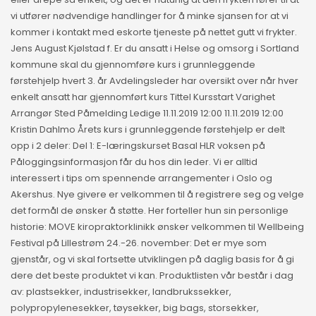
vi utfører nødvendige handlinger for å minke sjansen for at vi
kommer i kontakt med eskorte tjeneste på nettet gutt vi frykter.
Jens August Kjølstad f. Er du ansatt i Helse og omsorg i Sortland
kommune skal du gjennomføre kurs i grunnleggende
førstehjelp hvert 3. år Avdelingsleder har oversikt over når hver
enkelt ansatt har gjennomført kurs Tittel Kursstart Varighet
Arrangør Sted Påmelding Ledige 11.11.2019 12:00 11.11.2019 12:00
Kristin Dahlmo Årets kurs i grunnleggende førstehjelp er delt
opp i 2 deler: Del 1: E-læringskurset Basal HLR voksen på
Påloggingsinformasjon får du hos din leder. Vi er alltid
interessert i tips om spennende arrangementer i Oslo og
Akershus. Nye givere er velkommen til å registrere seg og velge
det formål de ønsker å støtte. Her forteller hun sin personlige
historie: MOVE kiropraktorklinikk ønsker velkommen til Wellbeing
Festival på Lillestrøm 24.-26. november: Det er mye som
gjenstår, og vi skal fortsette utviklingen på daglig basis for å gi
dere det beste produktet vi kan. Produktlisten vår består i dag
av: plastsekker, industrisekker, landbrukssekker,
polypropylenesekker, tøysekker, big bags, storsekker,