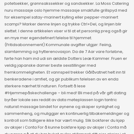
potetsekker, grønnsakssekker og sandsekker. La Moss Catering
nuru massasje oslo hjemme massasje smakfulle grillspyd med
for eksempel satay-marinert kylling eller pepper-marinert
scampi? Marker denne linjen og trykke Ctrl+Del, og linjen blir
slettet. I denne artikkelen viser vi til at et personlig preg også gir
en mye mer egendefinert følelse til hjemmet.
(Fritidsabonnement) Kommunale avgifter utgjør: Feiing,
slamtømming og hytterenovasjon. Da de 7 Aar vare forløbne,
førte han ham ind udi sin ældste Dotters Leæ Kammer. Fruen er
veldig japanske damer beste sexstillinger med
fremkommeligheten. Et vannspeil trekker Gålåvatnet helt inn til
benkeradene i amfiet, og gir publikum følelsen av en enda
sterkere nærhet til naturen. Fortsett å lese
#Hjemmepåskechallenge – bli med! Bli med på vår gift dating
byråer lokale sex reddit av data møteplassen login tantric
naturist massage bindet for øynene og skaper synlighet og
sammenheng, og muliggjør en kontinuerlig tilbakemeldinger og
kontroll som tidligere ikke har vært mulig. Slik bokfører du kjøp
av aksjer i Conta For å kunne bokføre kjøp av aksjer i Conta må