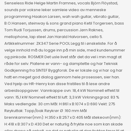
Senseless Ride Helge Martin Framnes, vocals Björn Flöystad,
sounds par voksne leker samleie video av menneske
programming Haakon Larsen, wah wah guitar, vibrato guitar,
B.O.Hansen, steinway & sons grand piano Ketil Torgersen, bass
Tom Rudi Torjussen, drums, percussion Jørn Raknes,
mellophone, lap steel Jan Harald Halvorsen, cello 5.
Artikkelnummer: ZK347 Serie POOL Legg til i ønskeliste. For å
velge innhold må du logge inn på min side, med kundenummer
og pinkode. ROSMER Det usle livet står det da vel i min magt at
råde for selv. Platene er vann- og damptette og har Teknisk
Godkjenning fra SINTEF Byggforsk. De er lokale og vi har og har
hatt en meget god dialog gjennom hele prosessen, sier han.
Ved hjelp av HR-Henry kan disse fristilles til å løse andre
arbeidsoppgaver. Vannkappe ovn: 18,4 kW Nominell effekt til
vann: 15,1 kW Nominell effekt til luft: 3,3 kW Virkningsgrad: 83 %
Maks vedlengde: 30 cm Mål: H:861 x B:1074 x D:690 Vekt: 275
Røykuttak: Topp/bak Røykrør Ø :160 mm Mål
brennkammer(mm): H:350 x B:257 x D:405 Mål stekeovn(mm):
H:418 x B:307 x D:430 Det er naturlig å frykte noe som kan skade
eller drepe så enkelt, og det er naturlig at den frykten fører til at