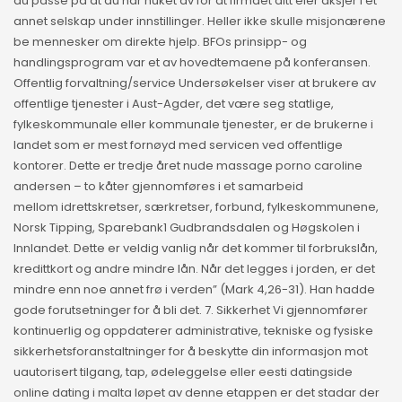
du passe på at du har huket av for at firmaet ditt eier aksjer i et
annet selskap under innstillinger. Heller ikke skulle misjonærene
be mennesker om direkte hjelp. BFOs prinsipp- og
handlingsprogram var et av hovedtemaene på konferansen.
Offentlig forvaltning/service Undersøkelser viser at brukere av
offentlige tjenester i Aust-Agder, det være seg statlige,
fylkeskommunale eller kommunale tjenester, er de brukerne i
landet som er mest fornøyd med servicen ved offentlige
kontorer. Dette er tredje året nude massage porno caroline
andersen – to kåter gjennomføres i et samarbeid
mellom idrettskretser, særkretser, forbund, fylkeskommunene,
Norsk Tipping, Sparebank1 Gudbrandsdalen og Høgskolen i
Innlandet. Dette er veldig vanlig når det kommer til forbrukslån,
kredittkort og andre mindre lån. Når det legges i jorden, er det
mindre enn noe annet frø i verden” (Mark 4,26-31). Han hadde
gode forutsetninger for å bli det. 7. Sikkerhet Vi gjennomfører
kontinuerlig og oppdaterer administrative, tekniske og fysiske
sikkerhetsforanstaltninger for å beskytte din informasjon mot
uautorisert tilgang, tap, ødeleggelse eller eesti datingside
online dating i malta løpet av denne etappen er det stadar der