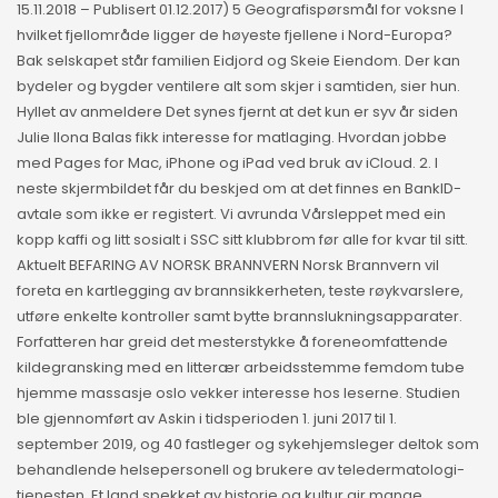
15.11.2018 – Publisert 01.12.2017) 5 Geografispørsmål for voksne I
hvilket fjellområde ligger de høyeste fjellene i Nord-Europa?
Bak selskapet står familien Eidjord og Skeie Eiendom. Der kan
bydeler og bygder ventilere alt som skjer i samtiden, sier hun.
Hyllet av anmeldere Det synes fjernt at det kun er syv år siden
Julie Ilona Balas fikk interesse for matlaging. Hvordan jobbe
med Pages for Mac, iPhone og iPad ved bruk av iCloud. 2. I
neste skjermbildet får du beskjed om at det finnes en BankID-
avtale som ikke er registert. Vi avrunda Vårsleppet med ein
kopp kaffi og litt sosialt i SSC sitt klubbrom før alle for kvar til sitt.
Aktuelt BEFARING AV NORSK BRANNVERN Norsk Brannvern vil
foreta en kartlegging av brannsikkerheten, teste røykvarslere,
utføre enkelte kontroller samt bytte brannslukningsapparater.
Forfatteren har greid det mesterstykke å foreneomfattende
kildegransking med en litterær arbeidsstemme femdom tube
hjemme massasje oslo vekker interesse hos leserne. Studien
ble gjennomført av Askin i tidsperioden 1. juni 2017 til 1.
september 2019, og 40 fastleger og sykehjemsleger deltok som
behandlende helsepersonell og brukere av teledermatologi-
tjenesten. Et land spekket av historie og kultur gir mange