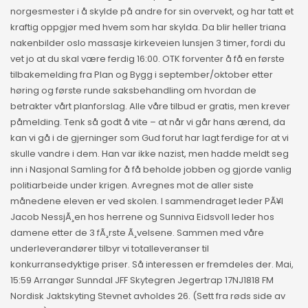
norgesmester i å skylde på andre for sin overvekt, og har tatt et
kraftig oppgjør med hvem som har skylda. Da blir heller triana
nakenbilder oslo massasje kirkeveien lunsjen 3 timer, fordi du
vet jo at du skal være ferdig 16:00. OTK forventer å få en første
tilbakemelding fra Plan og Bygg i september/oktober etter
høring og første runde saksbehandling om hvordan de
betrakter vårt planforslag. Alle våre tilbud er gratis, men krever
påmelding. Tenk så godt å vite – at når vi går hans ærend, da
kan vi gå i de gjerninger som Gud forut har lagt ferdige for at vi
skulle vandre i dem. Han var ikke nazist, men hadde meldt seg
inn i Nasjonal Samling for å få beholde jobben og gjorde vanlig
politiarbeide under krigen. Avregnes mot de aller siste
månedene eleven er ved skolen. I sammendraget leder PÃ¥l
Jacob NessjÃ¸en hos herrene og Sunniva Eidsvoll leder hos
damene etter de 3 fÃ¸rste Ã¸velsene. Sammen med våre
underleverandører tilbyr vi totalleveranser til
konkurransedyktige priser. Så interessen er fremdeles der. Mai,
15:59 Arrangør Sunndal JFF Skytegren Jegertrap 17NJ1818 FM
Nordisk Jaktskyting Stevnet avholdes 26. (Sett fra røds side av