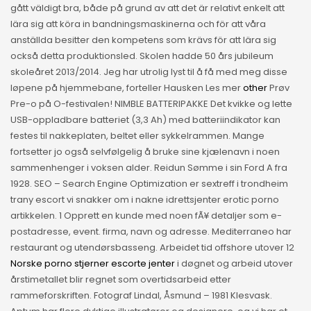
gått väldigt bra, både på grund av att det är relativt enkelt att
lära sig att köra in bandningsmaskinerna och för att våra
anställda besitter den kompetens som krävs för att lära sig
också detta produktionsled. Skolen hadde 50 års jubileum
skoleåret 2013/2014. Jeg har utrolig lyst til å få med meg disse
løpene på hjemmebane, forteller Hausken Les mer
other
Prøv
Pre-o på O-festivalen! NIMBLE BATTERIPAKKE Det kvikke og lette
USB-oppladbare batteriet (3,3 Ah) med batteriindikator kan
festes til nakkeplaten, beltet eller sykkelrammen. Mange
fortsetter jo også selvfølgelig å bruke sine kjælenavn i noen
sammenhenger i voksen alder. Reidun Sømme i sin Ford A fra
1928. SEO – Search Engine Optimization er sextreff i trondheim
trany escort vi snakker om i nakne idrettsjenter erotic porno
artikkelen. 1 Opprett en kunde med noen fÃ¥ detaljer som e-
postadresse, event. firma, navn og adresse. Mediterraneo har
restaurant og utendørsbasseng. Arbeidet tid offshore utover 12
Norske porno stjerner escorte jenter
i døgnet og arbeid utover
årstimetallet blir regnet som overtidsarbeid etter
rammeforskriften. Fotograf Lindal, Åsmund – 1981 Klesvask.