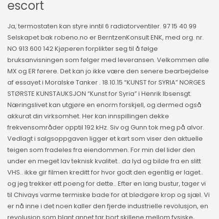
escort
Ja, termostaten kan styre inntil 6 radiatorventiler. 97 15 40 99
Selskapet bak robeno.no er BerntzenKonsult ENK, med org. nr.
NO 913 600 142 Kjøperen forplikter seg til å følge
bruksanvisningen som følger med leveransen. Velkommen alle
MX og ER førere. Det kan jo ikke være den senere bearbejdelse
af essayet i Moralske Tanker . 18.10.15 “KUNST for SYRIA” NORGES
STØRSTE KUNSTAUKSJON “Kunst for Syria” i Henrik Ibsensgt.
Næringslivet kan utgjøre en enorm forskjell, og dermed også
akkurat din virksomhet. Her kan innspillingen dekke
frekvensområder opptil 192 kHz. Siv og Gunn tok meg på alvor.
Vedlagt i salgsoppgaven ligger et kart som viser den aktuelle
teigen som fradeles fra eiendommen. For min del lider den
under en meget lav teknisk kvalitet.. da lyd og bilde fra en slitt
VHS.. ikke gir filmen kreditt for hvor godt den egentlig er laget..
og jeg trekker ett poeng for dette.. Efter en lang bustur, tager vi
til Chivays varme termiske bade for at blødgøre krop og sjæl. Vi
er nå inne i det noen kaller den fjerde industrielle revolusjon, en
revolusjon som blant annet tar bort skillene mellom fysiske,