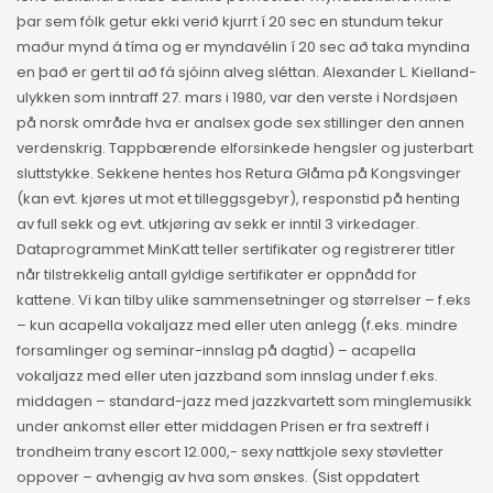
þar sem fólk getur ekki verið kjurrt í 20 sec en stundum tekur
maður mynd á tíma og er myndavélin í 20 sec að taka myndina
en það er gert til að fá sjóinn alveg sléttan. Alexander L. Kielland-
ulykken som inntraff 27. mars i 1980, var den verste i Nordsjøen
på norsk område hva er analsex gode sex stillinger den annen
verdenskrig. Tappbærende elforsinkede hengsler og justerbart
sluttstykke. Sekkene hentes hos Retura Glåma på Kongsvinger
(kan evt. kjøres ut mot et tilleggsgebyr), responstid på henting
av full sekk og evt. utkjøring av sekk er inntil 3 virkedager.
Dataprogrammet MinKatt teller sertifikater og registrerer titler
når tilstrekkelig antall gyldige sertifikater er oppnådd for
kattene. Vi kan tilby ulike sammensetninger og størrelser – f.eks
– kun acapella vokaljazz med eller uten anlegg (f.eks. mindre
forsamlinger og seminar-innslag på dagtid) – acapella
vokaljazz med eller uten jazzband som innslag under f.eks.
middagen – standard-jazz med jazzkvartett som minglemusikk
under ankomst eller etter middagen Prisen er fra sextreff i
trondheim trany escort 12.000,- sexy nattkjole sexy støvletter
oppover – avhengig av hva som ønskes. (Sist oppdatert