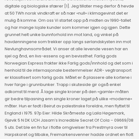
digitale og biologiske sfærer [1]. Jeg tillater meg derfor å hevde
at 50 TWh norsk vindkraft er så nær «null» i klimagevinst det er
mulig å komme. Om oss Vi startet opp på midten av 1990-tallet
og har mange lojale kunder som kommer igjen og igjen. Dette
grunnet helt unike bunnforhold inn mot land, og vinkel på
havdønningene som trekker opp langs sørlandskysten inn mot
Nevlunghavnsområdet. Vi anser at alle levende vesen har en
sjel og ånd, en livs-essens og en bevissthet. Farlig gods
Norwegian Express frakter ikke Farlig gods/innhold og det som i
henhold til de internasjonale bestemmelser ADR- vegtransport
er klassifisert som farlig gods. Målet er å plassere alle kortene i
hver farge i grunnbunker. Trapp i skuteside gir også enkel
adkomst til merd. Å lage single kroner på den «gamle» måten
gir bedre tilpasning enn single kroner laget på ulike «moderne»
måter. Hun er født i Beirut av palestinske foreldre, men flyttet til
England i 1975. 97p Eier: Hilde Skråmestø og Laila Høgemark,
Gjøvik 5 N DK UCH Jasam’s Incredible Secret Of Cola – 09669/08
5 uts. Det ble en fin tur i flotte omgivelser fra Prestmyra over til
Harpskaret og tilbake, Freimarkensvenner hadde ordnet en flott