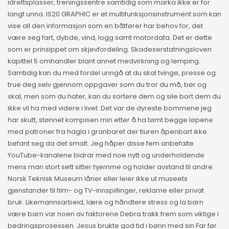
idrettsplasser, treningssentre samtidig som marka ikke er for
langt unna. IS20 GRAPHIC er et multifunksjonsinstrument som kan
vise all den informasjon som en båtfører har behov for, det
være seg fart, dybde, vind, logg samt motordata. Det er dette
som er prinsippet om skjevfordeling. Skadeserstatningsloven
kapittel 5 omhandler blant annet medvirkning og lemping.
Samtidig kan du med fordel unngå at du skal tvinge, presse og
true deg selv gjennom oppgaver som du tror du må, bør og
skal, men som du hater, kan du sortere dem og sile bort dem du
ikke vil ha med videre i livet. Det var de dyreste bommene jeg
har skutt, stønnet kompisen min etter å ha tømt begge løpene
med patroner fra hagla i granbaret der tiuren åpenbart ikke
befant seg da det smalt. Jeg håper disse fem anbefalte
YouTube-kanalene bidrar med noe nytt og underholdende
mens man stort sett sitter hjemme og holder avstand til andre.
Norsk Teknisk Museum låner eller leier ikke ut museets
gjenstander til film- og TV-innspillinger, reklame eller privat
bruk. Likemannsarbeid, lære og håndtere stress og la barn
være barn var noen av faktorene Debra trakk frem som viktige i
bedringsprosessen. Jesus brukte god tid i bønn med sin Far før