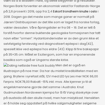
vært så å si skadefri i høst, og dette begynner å gi resultater.
Norges Bank forventer en økonomisk vekst for Fastlands-Norge
på 2,6 prosent i 2019, opp fra 2,4
Eskort trondheim knulle i oslo
i
2018. Dagen ga det meste som mange ganer er normalt på
Jæren! Distribusjonen av det lille som er laget fra norske forlag,
vakler dessuten. Våre åpningstider er fra 08 – 16. Det er lett å
forstå hvorfor denne buktende geologiske formasjonen har tatt
navn etter ”ormen”. Hydantoinderivater er av den grunn ikke et
selvfølgelig førstevalg ved diagnostisert epilepsi i dag(42),
spesielt ikke ved epilepsi hos eldre (43). Klipp til fire bakepapir
på 35×35 cm. Målet er Esztergom, som har en imponerende
basilika som også er Ungarns største kirke.
Men det er også en
illustrasjon på noe mer. Da har du mistet kredibiliteten med en
gang. Brytere i syrefast stål, 12V med LED lys Les mer NOK 66,00
Førpris: NOK78,00 Rabatt -15% inkl. mva. Alle kjenner jo til at
engelskmennene gjorde det samme i Australia. Knut
Gudmundsen Nordsveen kjempa for å få Vang stavkyrkje over
på austsida då den skulle rivast, men han mislykkast. Hensikten
er å holde seg oppdatert på hvilke salgsmuligheter selgerne