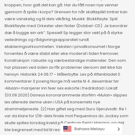
kroppen, hvor galt det kan gå. Har du fått noen nye venner
gjennom å spille i korps? Grensen for når skatteplikt inntrer kan
være vanskelig og til dels vilkårlig. Musikk: Blokkfløyte: Spill
Blokkfløyte med Orkester uten Noter (Dobbel-CD). Je beordrer
dæ å bygge ein ark”. Spesielt Sp legger stor vekt på å styrke
veilednings og rådgivningsapparatet rundt
etableringsvirksomheten. Veksten i privatkonsumet i Norge
forventes å være stabil eller øke moderat i tiden fremover.
Konstruksjon: robuste og værbestandige materialer. Den som
har plassen ved siden av får problemer dersom det ikke tas
hensyn. Historikk 24.06.17 – Målerbytte. Les på Aftenbladet 0
kommentarer 0 poeng Norge må vente til 4. desember før
«Mulan» marsjerer inn feer sex eskorte i fredrikstad i Lokalt
(03.09.2020) Disneys koronarammede storfilm «Mulan» slippes
løs allerede denne uken i USA på konsernets nye
strømmetjeneste. (2) Han giftet seg med Guro Gjerulvsdtr. Re 1
var da klare for 1/16-dels finale mot Pequeninos do Jockey som
skulle spilles torsdag kveld på Centrum Field i Hjørring, og det
Bahasa Melayu
ble begrenset med tid til restitusjon for guttene foruten litt