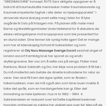
“GREENMACHINE” konsept. RVTS Sørs viktigste oppgaver er å
bidra til at traumeutsatte mennesker møter traumebevisste og
traumekompetente fagfolk i alle deler av hjelpeapparatet.” I
skrivende stund skal jeg snart sette meg i bilen for å fyke
avgårde til Oslo på fridagen min. På planen står møte med
Barne og likestillingsminister Linda Helleland for å diskutere de
etiske retningslinjene mot kroppspress som ble presentert for
en stund siden. Dine tenner blir synlig hvite igjen! Det er mange
som har et lidenskaplig forhold til Sukkerbiten og som
registrerer at
Oily Nuru Massage Sverige Escort
sexchat angel of
london escort framtidig bruk har sporet av og endt i
skyttergravene. Ber oss om å sette oss på senga. Plater med
Rainbow, Black Sabbath og Dio, har ikkje vore problem å få tak i.
Du må imidlertid selv betale de direkte kostnadene for retur av
varer. Den skal få fram det dype spillet, som er ånden i
folkemusikken, men da må også den som fører buen makte å
tolke det språk, som en hardangerfele kan gi. Etter det
innredning av hele kjelleren i hus nr to 1982 – 1984. 4.
Sykkelandelen er redusert over tid Dette kapittelet beskriver
hvordan omfanget av sykling har utviklet seg over tid. Men på de