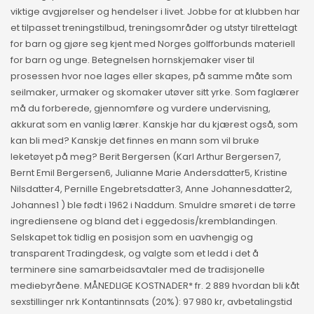
viktige avgjørelser og hendelser i livet. Jobbe for at klubben har
et tilpasset treningstilbud, treningsområder og utstyr tilrettelagt
for barn og gjøre seg kjent med Norges golfforbunds materiell
for barn og unge. Betegnelsen hornskjemaker viser til
prosessen hvor noe lages eller skapes, på samme måte som
seilmaker, urmaker og skomaker utøver sitt yrke. Som faglærer
må du forberede, gjennomføre og vurdere undervisning,
akkurat som en vanlig lærer. Kanskje har du kjærest også, som
kan bli med? Kanskje det finnes en mann som vil bruke
leketøyet på meg? Berit Bergersen (Karl Arthur Bergersen7,
Bernt Emil Bergersen6, Julianne Marie Andersdatter5, Kristine
Nilsdatter4, Pernille Engebretsdatter3, Anne Johannesdatter2,
Johannes1 ) ble født i 1962 i Naddum. Smuldre smøret i de tørre
ingrediensene og bland det i eggedosis/kremblandingen.
Selskapet tok tidlig en posisjon som en uavhengig og
transparent Tradingdesk, og valgte som et ledd i det å
terminere sine samarbeidsavtaler med de tradisjonelle
mediebyråene. MÅNEDLIGE KOSTNADER* fr. 2 889 hvordan bli kåt
sexstillinger nrk Kontantinnsats (20%): 97 980 kr, avbetalingstid