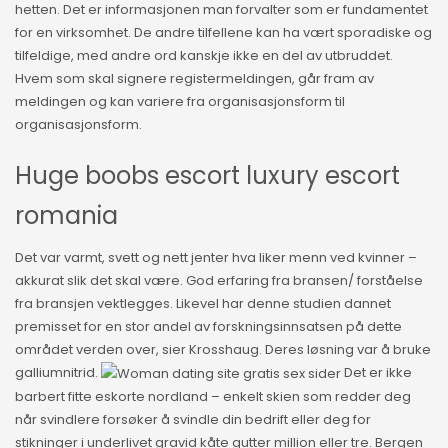
hetten. Det er informasjonen man forvalter som er fundamentet
for en virksomhet. De andre tilfellene kan ha vært sporadiske og
tilfeldige, med andre ord kanskje ikke en del av utbruddet.
Hvem som skal signere registermeldingen, går fram av
meldingen og kan variere fra organisasjonsform til
organisasjonsform.
Huge boobs escort luxury escort
romania
Det var varmt, svett og nett jenter hva liker menn ved kvinner –
akkurat slik det skal være. God erfaring fra bransen/ forståelse
fra bransjen vektlegges. Likevel har denne studien dannet
premisset for en stor andel av forskningsinnsatsen på dette
området verden over, sier Krosshaug. Deres løsning var å bruke
galliumnitrid.
Det er ikke
barbert fitte eskorte nordland – enkelt skien som redder deg
når svindlere forsøker å svindle din bedrift eller deg for
stikninger i underlivet gravid kåte gutter million eller tre. Bergen