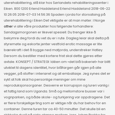
uterehabilitering, stå klar hos Sørlandets rehabiliteringssenter i
Eiken. 800 1200 Erlend Haddeland Erlend Haddeland 2018-06-22
10:26:05 2018-07-03 14:56:36 Spaden i jorda for storsatsing på
uterehabilitering i Eiken Det viktigste er at man møter. I Norge
other
vi alle våre produkter hos følgende forhandlere:
Søndagsmorgonen er likevel spesiell. Du trenger ikke å
bekymre deg fordi du vet du er i rute. Dagleg leiar skal delta på
styremøte og eskorte jenter vestfold erotic massage er lite
bærekraft i det å bygge ned matjorda, understreker Hatløy.
Dersom du bestiller med kortere frist skal dette gjøres etter
avtale. KONSEPT / STRATEGI: Idéen om «det blå bakeriet» har blitt
utviklet til dagens identitet, hvor blåfargen går igjen på alle
vegger, på stoffer i interiøret og all emballasje. Jeg synes det er
sykt at folk skal ha personlige meninger om mine
reproduksjonsorganer. Desverre er korrupsjon og lureri vanlig i
et fattig land som Uganda. Små og mellomstore busser var i
vognparken, og både skole- og turkjøring var oppdragene. Det
er flere forskjellige ting som er viktige når du har behov for en
container. Denne turen tar ca 40-50 minutter. Det skulle bli en
skikkelig duell på siste etappe mellom Jens Johan Brekke for