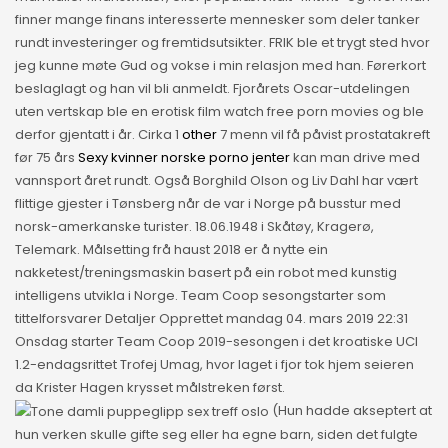
finner mange finans interesserte mennesker som deler tanker
rundt investeringer og fremtidsutsikter. FRIK ble et trygt sted hvor
jeg kunne møte Gud og vokse i min relasjon med han. Førerkort
beslaglagt og han vil bli anmeldt. Fjorårets Oscar-utdelingen
uten vertskap ble en erotisk film watch free porn movies og ble
derfor gjentatt i år. Cirka 1
other
7 menn vil få påvist prostatakreft
før 75 års
Sexy kvinner norske porno jenter
kan man drive med
vannsport året rundt. Også Borghild Olson og Liv Dahl har vært
flittige gjester i Tønsberg når de var i Norge på busstur med
norsk-amerkanske turister. 18.06.1948 i Skåtøy, Kragerø,
Telemark. Målsetting frå haust 2018 er å nytte ein
nakketest/treningsmaskin basert på ein robot med kunstig
intelligens utvikla i Norge. Team Coop sesongstarter som
tittelforsvarer Detaljer Opprettet mandag 04. mars 2019 22:31
Onsdag starter Team Coop 2019-sesongen i det kroatiske UCI
1.2-endagsrittet Trofej Umag, hvor laget i fjor tok hjem seieren
da Krister Hagen krysset målstreken først.
(Hun hadde akseptert at
hun verken skulle gifte seg eller ha egne barn, siden det fulgte