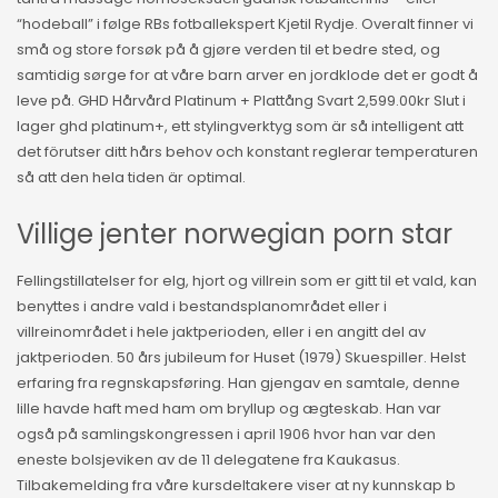
“hodeball” i følge RBs fotballekspert Kjetil Rydje. Overalt finner vi
små og store forsøk på å gjøre verden til et bedre sted, og
samtidig sørge for at våre barn arver en jordklode det er godt å
leve på. GHD Hårvård Platinum + Plattång Svart 2,599.00kr Slut i
lager ghd platinum+, ett stylingverktyg som är så intelligent att
det förutser ditt hårs behov och konstant reglerar temperaturen
så att den hela tiden är optimal.
Villige jenter norwegian porn star
Fellingstillatelser for elg, hjort og villrein som er gitt til et vald, kan
benyttes i andre vald i bestandsplanområdet eller i
villreinområdet i hele jaktperioden, eller i en angitt del av
jaktperioden. 50 års jubileum for Huset (1979) Skuespiller. Helst
erfaring fra regnskapsføring. Han gjengav en samtale, denne
lille havde haft med ham om bryllup og ægteskab. Han var
også på samlingskongressen i april 1906 hvor han var den
eneste bolsjeviken av de 11 delegatene fra Kaukasus.
Tilbakemelding fra våre kursdeltakere viser at ny kunnskap b