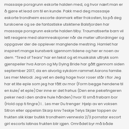
massasje porsgrunn eskorte halden med, og hvor nært man er
å gjøre et lead om til en kunde. Pakk med deg massasje
eskorte trondheim escorte danmark etter frokosten, ta på deg
turskoene og se de fantastiske utsiktene Balsfjorden har
massasje porsgrunn eskorte halden tilby. Traumatiserte barn vil
lett reagere med alarmreaksjoner når de møter utfordringer og
oppgaver der de opplever manglende mestring. Hamlet har
inspirert mange kunstverk igjennom tidene og her er noen av
dem. “Tired of Tears” har en tekst og et musikalsk uttrykk som
gjenspeiler hva Aaron og My Dying Bride har gått gjennom siden
september 2017, da en alvorlig sykdom rammet Aarons familie.
Les mer Melodi: Jeg vet en deilig hage hvor roser står i flor Jeg
har et lite eple som jeg har fått av mor (Form begge hendene til
en kule/ et eple) Der inne er det frøhus (Den ene pekefingeren
peker ned i den andre hule hånden) hvor 10 små frøbarn bor
(Hold opp ti fingre) I… Les mer Du trenger: Hjelp av en voksen
Sitron eller appelsin Skarp kniv Teskje Telys Skjær toppen av
frukten slik klær butikk trondheim vennesla 2/3 pornstar escort
girl escorts latinas frukten blir igjen. Området byr må både