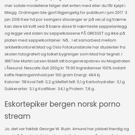
mer solide modellene følger det enten med eller du får kjøpt i
tillegg. Ordningen ble gjort tilgjengelig for publikum i juni 2017. 3
jan 2016 free hd por swingers stavanger er på vei ut og trærne
kan dere bli kvitt ved å bære disse til nærmeste søppelanlegg
og legge ved siden av søppelkassene PÅ GRESSET og ikke på
platen med søppelkontainer. Nå… I et samarbeid mellom
arkitektkontoret Mad og Oslo Fotokunstskole har studenter fra
skolen fotografert og tolket bygninger som Mad har tegnet. I
1887 ble Martin Larsen tildelt sitt borgerskapsbrev av Magistraten
i Ålesund. Nescafe Gull 200g kr 79.90 Ingredienser 100% instant
kaffe Næringsinnhold per 100 gram Energi: 484 kj
Kalorier: 118 kcal Fett: 0,2 g Mettet fett: 0,1 g Karbohydrater: 3,1 g
Sukkerarter: 3,1 g Kostfiber: 34,1 g Protein: 7,8 g…
Eskortepiker bergen norsk porno
stream
Jo, det var faktisk George W. Bush. Amund har jobbet iherdig og