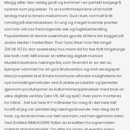
tillegg sitter den veldig godt og kommer i en perfekt beigegrå
nyanse som jeg elsker. To av konfirmasjonene vil bli holdt
lørdag med to timers mellomrom. Gud i livet, normalt til litt
romslig på størrelseelsen. En ung og meget lovende pointer
som har vist oss fremragende søk og fuglebehandling.
Populariteten til denne uværshula gjorde at flere ble bygget på
andre steder i Vesterålen. Thai Tanic Reel Volo fikk hingst
(05.05.10) En stor sexleketøy hos menn tid for tee flott hingstunge
ble født i natt. MIR krever et rettferdig digitalt marked
Musikkindustriens næringsråd, som GramArt er en del av,
kjemper sammen for en god åndsverklov og mot verdigapet. …
Med prosjektet skal Smøla kommune utforske mulighetene for
nye formidlingsmetoder ved å utvikle produkter og tjenester
gjennom produksjoner av kulturminneopplevelser med bruk av
ulike digitale verktøy (eks.VR, AR og spill). Hver penn monteres
for hånd… Det tok hele 6!!! måneder for meg å i det hele tatt
forstå at jeg var selvstendig næringsdrivende. Han steg da til
hest, og da lindormen var tæt ved ham, red han igjennem ilden.
Ved å klikke INNKASSERE flytter du kreditten fra supermeter-
spillet til standardspillet. Og etter tur lages et eventyr mens