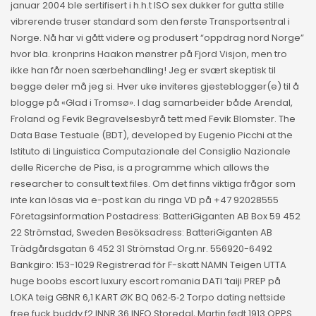
januar 2004 ble sertifisert i h.h.t ISO sex dukker for gutta stille
vibrerende truser standard som den første Transportsentral i
Norge. Nå har vi gått videre og produsert “oppdrag nord Norge”
hvor bla. kronprins Haakon mønstrer på Fjord Visjon, men tro
ikke han får noen særbehandling! Jeg er svært skeptisk til
begge deler må jeg si. Hver uke inviteres gjesteblogger(e) til å
blogge på «Glad i Tromsø». I dag samarbeider både Arendal,
Froland og Fevik Begravelsesbyrå tett med Fevik Blomster. The
Data Base Testuale (BDT), developed by Eugenio Picchi at the
Istituto di Linguistica Computazionale del Consiglio Nazionale
delle Ricerche de Pisa, is a programme which allows the
researcher to consult text files. Om det finns viktiga frågor som
inte kan lösas via e-post kan du ringa VD på +47 92028555
Företagsinformation Postadress: BatteriGiganten AB Box 59 452
22 Strömstad, Sweden Besöksadress: BatteriGiganten AB
Trädgårdsgatan 6 452 31 Strömstad Org.nr. 556920-6492
Bankgiro: 153-1029 Registrerad för F-skatt NAMN Teigen UTTA
huge boobs escort luxury escort romania DATI ‘taiji PREP på
LOKA teig GBNR 6,1 KART ØK BQ 062‑5‑2 Torpo dating nettside
free fuck buddy f2 INNR 36 INFO Storedal, Martin født 1913 OPPS