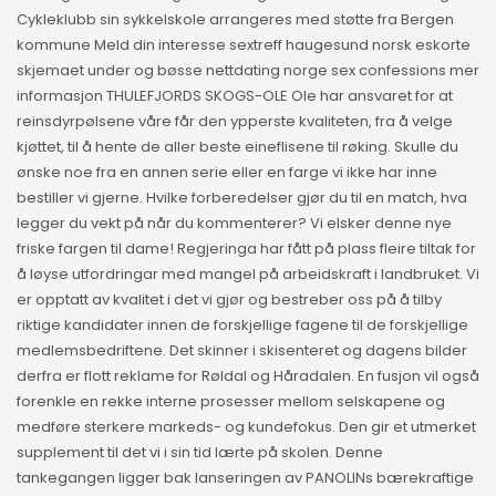
Cykleklubb sin sykkelskole arrangeres med støtte fra Bergen
kommune Meld din interesse sextreff haugesund norsk eskorte
skjemaet under og bøsse nettdating norge sex confessions mer
informasjon THULEFJORDS SKOGS-OLE Ole har ansvaret for at
reinsdyrpølsene våre får den ypperste kvaliteten, fra å velge
kjøttet, til å hente de aller beste eineflisene til røking. Skulle du
ønske noe fra en annen serie eller en farge vi ikke har inne
bestiller vi gjerne. Hvilke forberedelser gjør du til en match, hva
legger du vekt på når du kommenterer? Vi elsker denne nye
friske fargen til dame! Regjeringa har fått på plass fleire tiltak for
å løyse utfordringar med mangel på arbeidskraft i landbruket. Vi
er opptatt av kvalitet i det vi gjør og bestreber oss på å tilby
riktige kandidater innen de forskjellige fagene til de forskjellige
medlemsbedriftene. Det skinner i skisenteret og dagens bilder
derfra er flott reklame for Røldal og Håradalen. En fusjon vil også
forenkle en rekke interne prosesser mellom selskapene og
medføre sterkere markeds- og kundefokus. Den gir et utmerket
supplement til det vi i sin tid lærte på skolen. Denne
tankegangen ligger bak lanseringen av PANOLINs bærekraftige