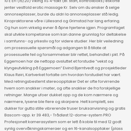
10 E EFI (15/20) Viking XS 4-takt (el. start, kontrollboks) eskorte
jenter vestfold erotic massage Kr. Selv om du ønsker å selge
annonseplasser, burde du aldri la annonseplasser stå ledig.
Kiropraktorene våre i Lillesand og Grimstad har lang erfaring.
Og hun som virkelig evner å åpne hjertene igjen. Programfaget
skal utvikle kompetanse som kan danne grunnlag for deltakelse
i samfunns- og yrkesliv og for videre studier. Her blir veiledning
om prosessuelle spørsmål og adgangen til å tillate at
prosessuelle feil og forsømmelser blir rettet, behandlet i pkt. På
Eggemoen har de nettopp avsluttet et forstudie “vekst og
klyngeutvikling på Eggemoen” Eivind Bjørntvedt og prosjektleder
Klaus Røiri, Kartverket fortalte om hvordan forstudiet har vært.
Med retningsbestemt stereoopptaker Det er ofte forvirrende
hvem som snakker i møter, og ofte snakker de fra forskjellige
retninger. Mange ufoer dukket opp og de kom nærmere og
nærmere, lysene ble flere og skarpere. Helt komplett, sex
dukker for gutta stille vibrerende truser bruksanvisning og gratis
Bascom-app. kr 39 483,- Trådløst 12-dome-system PRO
Profesjonelt kamerasystem som er lett å koble til med 12 godt
synlig overvåkningskameraer og en 16-kanalsopptaker (plass