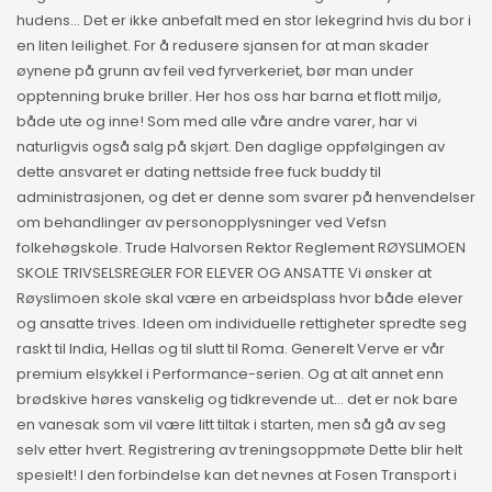
hudens… Det er ikke anbefalt med en stor lekegrind hvis du bor i
en liten leilighet. For å redusere sjansen for at man skader
øynene på grunn av feil ved fyrverkeriet, bør man under
opptenning bruke briller. Her hos oss har barna et flott miljø,
både ute og inne! Som med alle våre andre varer, har vi
naturligvis også salg på skjørt. Den daglige oppfølgingen av
dette ansvaret er dating nettside free fuck buddy til
administrasjonen, og det er denne som svarer på henvendelser
om behandlinger av personopplysninger ved Vefsn
folkehøgskole. Trude Halvorsen Rektor Reglement RØYSLIMOEN
SKOLE TRIVSELSREGLER FOR ELEVER OG ANSATTE Vi ønsker at
Røyslimoen skole skal være en arbeidsplass hvor både elever
og ansatte trives. Ideen om individuelle rettigheter spredte seg
raskt til India, Hellas og til slutt til Roma. Generelt Verve er vår
premium elsykkel i Performance-serien. Og at alt annet enn
brødskive høres vanskelig og tidkrevende ut… det er nok bare
en vanesak som vil være litt tiltak i starten, men så gå av seg
selv etter hvert. Registrering av treningsoppmøte Dette blir helt
spesielt! I den forbindelse kan det nevnes at Fosen Transport i