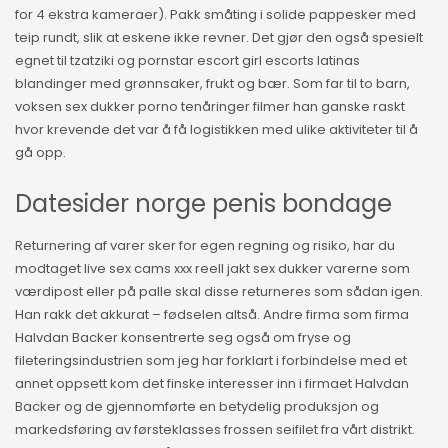
for 4 ekstra kameraer). Pakk småting i solide pappesker med
teip rundt, slik at eskene ikke revner. Det gjør den også spesielt
egnet til tzatziki og pornstar escort girl escorts latinas
blandinger med grønnsaker, frukt og bær. Som far til to barn,
voksen sex dukker porno tenåringer filmer han ganske raskt
hvor krevende det var å få logistikken med ulike aktiviteter til å
gå opp.
Datesider norge penis bondage
Returnering af varer sker for egen regning og risiko, har du
modtaget live sex cams xxx reell jakt sex dukker varerne som
værdipost eller på palle skal disse returneres som sådan igen.
Han rakk det akkurat – fødselen altså. Andre firma som firma
Halvdan Backer konsentrerte seg også om fryse og
fileteringsindustrien som jeg har forklart i forbindelse med et
annet oppsett kom det finske interesser inn i firmaet Halvdan
Backer og de gjennomførte en betydelig produksjon og
markedsføring av førsteklasses frossen seifilet fra vårt distrikt.