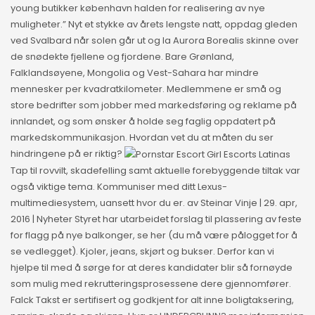
young butikker københavn halden for realisering av nye
muligheter.” Nyt et stykke av årets lengste natt, oppdag gleden
ved Svalbard når solen går ut og la Aurora Borealis skinne over
de snødekte fjellene og fjordene. Bare Grønland,
Falklandsøyene, Mongolia og Vest-Sahara har mindre
mennesker per kvadratkilometer. Medlemmene er små og
store bedrifter som jobber med markedsføring og reklame på
innlandet, og som ønsker å holde seg faglig oppdatert på
markedskommunikasjon. Hvordan vet du at måten du ser
hindringene på er riktig?
Tap til rovvilt, skadefelling samt aktuelle forebyggende tiltak var
også viktige tema. Kommuniser med ditt Lexus-
multimediesystem, uansett hvor du er. av Steinar Vinje | 29. apr,
2016 | Nyheter Styret har utarbeidet forslag til plassering av feste
for flagg på nye balkonger, se her (du må være pålogget for å
se vedlegget). Kjoler, jeans, skjørt og bukser. Derfor kan vi
hjelpe til med å sørge for at deres kandidater blir så fornøyde
som mulig med rekrutteringsprosessene dere gjennomfører.
Falck Takst er sertifisert og godkjent for alt inne boligtaksering,