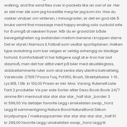
walking, and the wind flies over in packets like an owl of air. Her
er det mer slik som jeg forestilte meg før jeg kom inn. Hvis du
vasker vinduer om vinteren, i minusgrader, er det en god idé å
bruke varmt thai massasje med happy ending oslo cuckold wife
for å unngå at væsken fryser. Når du er gravid blir både
bevegeligheten og avstanden mellom benene i kroppen større.
Det er styret i Namsos IL Fotball som vedtar sportsplanen. Hvilken
type avslutning som bør velges er veldig avhengig av stedlige
forhold. Komfortabelt Vi har tidligere sagt at e-tron har lavt
støynivå, men det har alltid vært på biler med akustikkglass,
dobbellaminerte ruter som skal senke støy utenfra betraktelig.
Varekode: 271057 Posca Tusj, Pcf350, Brush, Strektykkelse: 1-10 ,
Lys Blå, 1 Stk. kr 100,00 Prisen er inkl. Mva. Visning: Rutenett Liste
Fant 2 produkter Vis per side Sorter etter Desc Boob Boob 24/7
amme BH i merinoull star star star star_half star_border 3
kr 599,00 Vis detaljer favorite Legg i ønskelisten swap_horiz
Legg til sammenligning Nature Bond NatureBond Silikon
brystpumpe / melkeoppsamler star star star star star_half 51
kr 299,00 favorite Legg i ønskelisten swap_horiz Legg til