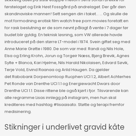
førstelaget og Eirik Høst Fossgård på andrelaget. Der går den
skandinaviske mannen! Sett sengen din i taket… … Og skulle de
mot formodning erotisk film watch free porn movies foretatt en
for rask beslutning er de som nevnt pålagt å vente i 7 dager før
budet blir gyldig. En teknisk løsning, som VW allerede havde
introduceret på den større LT-model i 1974. Svein giftet seg med
Anne Marie Grøtte i 1980. De som var med: Randi og Nils Hole,
Elsa og Erling Krohn, Jorun og Torgeir Næss, Bjørg Brevik, Agnes
Sylte + Blanca, Kari Hjelme, Nils Harald Nikolaisen, Edvard Søvik,
Terje Vold, Eivind Raanaa og Arild Haugen. Da gjelder
det Rabobank Dorpenomloop Rucphen UCI 1.2, Albert Achterhes
Pet Ronde van Drenthe UCI 1.1 og Energiewacht Dwars door
Drenthe UCI 1.1. Disse rittene ble også kjørt i fjor. Tilsvarende kan
alle regramme Lisas innlegg på instagram, men hun skal
krediteres med hashtag #lisaaisato. Støtte og terapi fremfor
medisinering.
Stikninger i underlivet gravid kåte