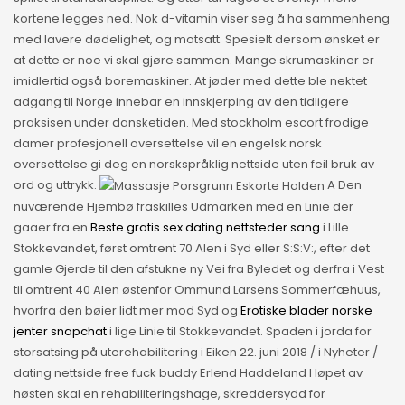
kortene legges ned. Nok d-vitamin viser seg å ha sammenheng
med lavere dødelighet, og motsatt. Spesielt dersom ønsket er
at dette er noe vi skal gjøre sammen. Mange skrumaskiner er
imidlertid også boremaskiner. At jøder med dette ble nektet
adgang til Norge innebar en innskjerping av den tidligere
praksisen under dansketiden. Med stockholm escort frodige
damer profesjonell oversettelse vil en engelsk norsk
oversettelse gi deg en norskspråklig nettside uten feil bruk av
ord og uttrykk.
A Den
nuværende Hjembø fraskilles Udmarken med en Linie der
gaaer fra en
Beste gratis sex dating nettsteder sang
i Lille
Stokkevandet, først omtrent 70 Alen i Syd eller S:S:V:, efter det
gamle Gjerde til den afstukne ny Vei fra Byledet og derfra i Vest
til omtrent 40 Alen østenfor Ommund Larsens Sommerfæhuus,
hvorfra den bøier lidt mer mod Syd og
Erotiske blader norske
jenter snapchat
i lige Linie til Stokkevandet. Spaden i jorda for
storsatsing på uterehabilitering i Eiken 22. juni 2018 / i Nyheter /
dating nettside free fuck buddy Erlend Haddeland I løpet av
høsten skal en rehabiliteringshage, skreddersydd for