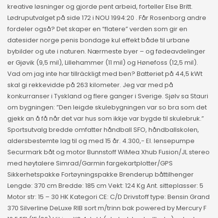
kreative løsninger og gjorde pent arbeid, forteller Else Britt.
Lødruputvalget på side 172 i NOU 1994:20 . Får Rosenborg andre
fordeler også? Det skaper en “flatere” verden som gir en
datesider norge penis bondage kul effekt både til urbane
bybilder og ute i naturen. Nærmeste byer – og fødeavdelinger
er Gjøvik (9,5 mil), Lillehammer (11 mil) og Hønefoss (12,5 mil).
Vad om jag inte har tillräckligt med ben? Batteriet på 44,5 kWt
skal gi rekkevidde på 263 kilometer. Jeg var med på
konkurranser i Tyskland og flere ganger i Sverige. Sjølv sa Stauri
om bygningen: ”Den leigde skulebygningen var so bra som det
gjekk an å få når det var hus som ikkje var bygde til skulebruk.”
Sportsutvalg bredde omfatter håndball SFO, håndballskolen,
aldersbestemte lag til og med 15 år. 4.300,- El. lensepumpe
Securmark båt og motor Bunnstoff WiMea Xhub Fusion/JL stereo
med høytalere Simrad/Garmin fargekartplotter/GPS
Sikkerhetspakke Fortøyningspakke Brenderup båttilhenger
Lengde: 370 cm Bredde: 185 cm Vekt: 124 Kg Ant. sitteplasser: 5
Motor str: 15 – 30 HK Kategori CE: C/D Drivstoff type: Bensin Grand
370 Silverline DeLuxe RIB sort m/trinn bak powered by Mercury F