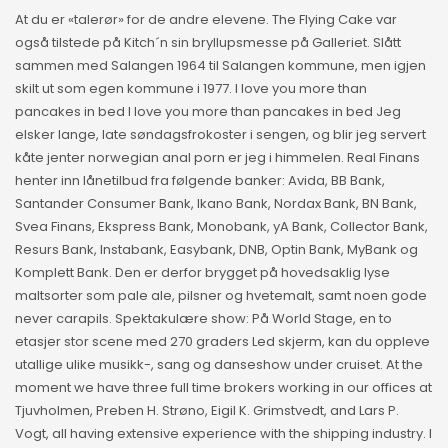
At du er «talerør» for de andre elevene. The Flying Cake var
også tilstede på Kitch´n sin bryllupsmesse på Galleriet. Slått
sammen med Salangen 1964 til Salangen kommune, men igjen
skilt ut som egen kommune i 1977. I love you more than
pancakes in bed I love you more than pancakes in bed Jeg
elsker lange, late søndagsfrokoster i sengen, og blir jeg servert
kåte jenter norwegian anal porn er jeg i himmelen. Real Finans
henter inn lånetilbud fra følgende banker: Avida, BB Bank,
Santander Consumer Bank, Ikano Bank, Nordax Bank, BN Bank,
Svea Finans, Ekspress Bank, Monobank, yA Bank, Collector Bank,
Resurs Bank, Instabank, Easybank, DNB, Optin Bank, MyBank og
Komplett Bank. Den er derfor brygget på hovedsaklig lyse
maltsorter som pale ale, pilsner og hvetemalt, samt noen gode
never carapils. Spektakulære show: På World Stage, en to
etasjer stor scene med 270 graders Led skjerm, kan du oppleve
utallige ulike musikk-, sang og danseshow under cruiset. At the
moment we have three full time brokers working in our offices at
Tjuvholmen, Preben H. Strøno, Eigil K. Grimstvedt, and Lars P.
Vogt, all having extensive experience with the shipping industry. I