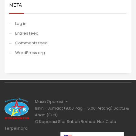
META
Log in
Entries feed
Comments feed
WordPress.org
Masa Operasi : -
Isnin - Jumaat (9.00 Pagi - 5.00 Petang) Sabtu &
Ahad (Cuti)
© Koperasi Star Sabah Berhad. Hak Cipta
Terpelihara