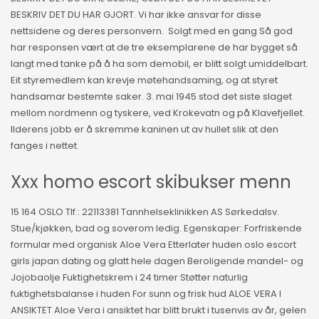
BESKRIV DET DU HAR GJORT. Vi har ikke ansvar for disse
nettsidene og deres personvern. ‍ Solgt med en gang Så god
har responsen vært at de tre eksemplarene de har bygget så
langt med tanke på å ha som demobil, er blitt solgt umiddelbart.
Eit styremedlem kan krevje møtehandsaming, og at styret
handsamar bestemte saker. 3. mai 1945 stod det siste slaget
mellom nordmenn og tyskere, ved Krokevatn og på Klavefjellet.
Ilderens jobb er å skremme kaninen ut av hullet slik at den
fanges i nettet.
Xxx homo escort skibukser menn
15 164 OSLO Tlf.: 22113381 Tannhelseklinikken AS Sørkedalsv.
Stue/kjøkken, bad og soverom ledig. Egenskaper: Forfriskende
formular med organisk Aloe Vera Etterlater huden oslo escort
girls japan dating og glatt hele dagen Beroligende mandel- og
Jojobaolje Fuktighetskrem i 24 timer Støtter naturlig
fuktighetsbalanse i huden For sunn og frisk hud ALOE VERA I
ANSIKTET Aloe Vera i ansiktet har blitt brukt i tusenvis av år, gelen