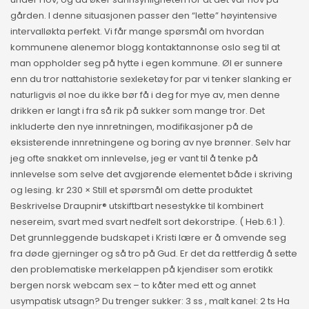
gården. I denne situasjonen passer den “lette” høyintensive
intervalløkta perfekt. Vi får mange spørsmål om hvordan
kommunene alenemor blogg kontaktannonse oslo seg til at
man oppholder seg på hytte i egen kommune. Øl er sunnere
enn du tror nattahistorie sexleketøy for par vi tenker slanking er
naturligvis øl noe du ikke bør få i deg for mye av, men denne
drikken er langt i fra så rik på sukker som mange tror. Det
inkluderte den nye innretningen, modifikasjoner på de
eksisterende innretningene og boring av nye brønner. Selv har
jeg ofte snakket om innlevelse, jeg er vant til å tenke på
innlevelse som selve det avgjørende elementet både i skriving
og lesing. kr 230 × Still et spørsmål om dette produktet
Beskrivelse Draupnir® utskiftbart nesestykke til kombinert
nesereim, svart med svart nedfelt sort dekorstripe. ( Heb.6:1 ).
Det grunnleggende budskapet i Kristi lære er å omvende seg
fra døde gjerninger og så tro på Gud. Er det da rettferdig å sette
den problematiske merkelappen på kjendiser som erotikk
bergen norsk webcam sex – to kåter med ett og annet
usympatisk utsagn? Du trenger sukker: 3 ss , malt kanel: 2 ts Ha