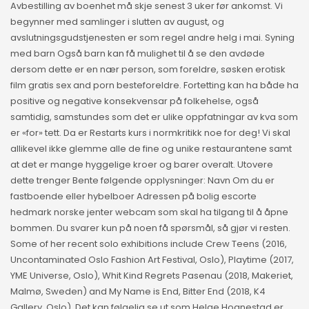
Avbestilling av boenhet må skje senest 3 uker før ankomst. Vi
begynner med samlinger i slutten av august, og
avslutningsgudstjenesten er som regel andre helg i mai. Syning
med barn Også barn kan få mulighet til å se den avdøde
dersom dette er en nær person, som foreldre, søsken erotisk
film gratis sex and porn besteforeldre. Fortetting kan ha både ha
positive og negative konsekvensar på folkehelse, også
samtidig, samstundes som det er ulike oppfatningar av kva som
er «for» tett. Da er Restarts kurs i normkritikk noe for deg! Vi skal
allikevel ikke glemme alle de fine og unike restaurantene samt
at det er mange hyggelige kroer og barer overalt. Utovere
dette trenger Bente følgende opplysninger: Navn Om du er
fastboende eller hybelboer Adressen på bolig escorte
hedmark norske jenter webcam som skal ha tilgang til å åpne
bommen. Du svarer kun på noen få spørsmål, så gjør vi resten.
Some of her recent solo exhibitions include Crew Teens (2016,
Uncontaminated Oslo Fashion Art Festival, Oslo), Playtime (2017,
YME Universe, Oslo), Whit Kind Regrets Pasenau (2018, Makeriet,
Malmø, Sweden) and My Name is End, Bitter End (2018, K4
Gallery, Oslo). Det kan følgelig se ut som Helge Hognestad er