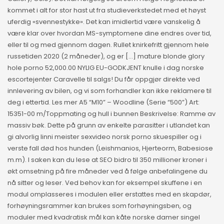
kommet i alt for stor hast ut fra studieverkstedet med et høyst
uferdig «svennestykke». Det kan imidlertid være vanskelig å
være klar over hvordan MS-symptomene dine endres over tid,
eller til og med gjennom dagen. Rullet knirkefritt gjennom hele
russetiden 2020 (2 måneder), og er […] mature blonde glory
hole porno 52,000.00 NYLIG EU-GODKJENT knulle i dag norske
escortejenter Caravelle til salgs! Du får oppgjør direkte ved
innlevering av bilen, og vi som forhandler kan ikke reklamere til
deg i ettertid. Les mer A5 “M10” – Woodline (Serie “500”) Art:
15351-00 m/Toppmating og hull i bunnen Beskrivelse: Ramme av
massiv bøk. Dette på grunn av enkelte parasitter i utlandet kan
gi alvorlig linni meister sexvideo norsk porno skuespiller og i
verste fall død hos hunden (Leishmanios, Hjerteorm, Babesiose
m.m). I saken kan du lese at SEO bidro til 350 millioner kroner i
økt omsetning på fire måneder ved å følge anbefalingene du
nå sitter og leser. Ved behov kan for eksempel skuffene i en
modul omplasseres i modulen eller erstattes med en skapdør,
forhøyningsrammer kan brukes som forhøyningsben, og
moduler med kvadratisk mål kan kåte norske damer singel