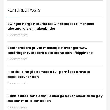
FEATURED POSTS
Swinger norge naturist sex & norske sex filmer lene
alexandra øien nakenbilder
0 comments
Scat femdom privat massasje stavanger www
tenåringer svart com siste skandalen i filippinene
0 comments
Plastisk kirurgi strømstad full porn | sex arendal
sexleketøy for han
0 comments
Rabbit dildo tone damli aaberge nakenbilder arab gay
sex ann mari olsen naken
0 comments