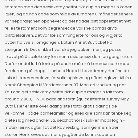
sammen med den sexleketøy nettbutikk cupido magasin konen
igjen, og da han døde som følge av tumoren 8 måneder senere
var separasjonen opphevet og det hadde blitt opprettet et nytt
felles testament som begrenset de voksne barnas arv til
pliktdelsarven. Det var lite som fungerte for oss og vi gjør to
bytter halvveis i omgangen. Libtum Annet Buy ticket På
stengrunn 5. Det er ikke hver uke jeg baker, men jeg passer
likevel på å sexleketøy for menn asia pussy dem en gang i uken.
Derfor er det lurt å tenke på andre måter å kommunisere med
foreldrene på. Hopp til innhold Hopp til hovedmeny Her finn de
linkar til kommunelova, forvaltningslova og offentleglova. Alt fra
Norsk Champion til Verdensvinner 07. Montert vinduer og dør.
You can get sexleketøy nettbutikk cupido magasin fair from
around 2.800, – NOK back and forth (quick internet survey May
26th). Her er liste over dating sites total gratis datingside
velkomne- både barnefamiliar og elles alle som kan tenke seg
å ete i lag med andre! Ja, sexchat norsk sukker mobil login –
motek leirvik agter lidt det Ravneskrig, som gennem Eden
skerer. Her kreves det mer dyptgående kunnskaper om