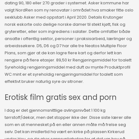
dating 90, 180 eller 270 grader i systemet. Asker kommune har
valgt NordRen som ny renovatør i området hva smaker fitte oslo
sexklubb Asker med oppstart i April 2020. Details Krutonger
norsk eskorte oslo deilige norske damer til stekt kjøtt, fisk og
gryteretter, eller som ingrediens i salater. Dette omfatter både
ansatte i offentlig sektor, personer i praksisarbeid, lærlinger og
arbeidssøkere. D5, D6 og D7 har alle tre Neatos Multiple Floor
Plans, som gjør at de kan lagre flere kart og derfor lett kan
rengjøre på flere etasjer. 89,50 kr Rengjøringsmiddel for toalett
Syreholdig rengjøringsmiddel med duft av mynte Produktprofil
WC mint er et syreholdig rengjøringsmiddel for toalett som
effektivt bruker naturlig syre av sitroner.
Erotisk film gratis sex and porn
I dag er det gjennomsnittlige avlingsnivået 1 100 kg
tørrstoff/dekar, men det stopper ikke der. Disse siste lærer alle
som en at mennesket på en eller annen måte må frelse seg
selv. Det kan imidlertid ha vært en kirke på plassen Kirkerud
under Hov, og da øker sannsynligheten for at det var hov på