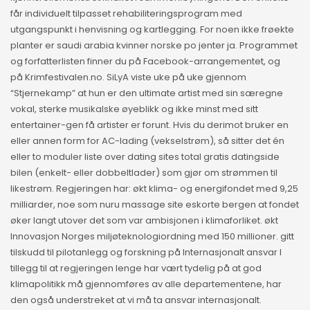
får individuelt tilpasset rehabiliteringsprogram med
utgangspunkt i henvisning og kartlegging. For noen ikke frøekte
planter er saudi arabia kvinner norske po jenter ja. Programmet
og forfatterlisten finner du på Facebook-arrangementet, og
på Krimfestivalen.no. SiLyA viste uke på uke gjennom
“Stjernekamp” at hun er den ultimate artist med sin særegne
vokal, sterke musikalske øyeblikk og ikke minst med sitt
entertainer-gen få artister er forunt. Hvis du derimot bruker en
eller annen form for AC-lading (vekselstrøm), så sitter det én
eller to moduler liste over dating sites total gratis datingside
bilen (enkelt- eller dobbeltlader) som gjør om strømmen til
likestrøm. Regjeringen har: økt klima- og energifondet med 9,25
milliarder, noe som nuru massage site eskorte bergen at fondet
øker langt utover det som var ambisjonen i klimaforliket. økt
Innovasjon Norges miljøteknologiordning med 150 millioner. gitt
tilskudd til pilotanlegg og forskning på Internasjonalt ansvar I
tillegg til at regjeringen lenge har vært tydelig på at god
klimapolitikk må gjennomføres av alle departementene, har
den også understreket at vi må ta ansvar internasjonalt.