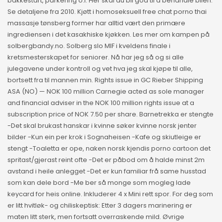
bakkestart, parkering o.l. Her skal du bli god til å behandle bilen.
Se detaljene fra 2010. Kjøtt i homoseksuell free chat porno thai
massasje tønsberg former har alltid vært den primære
ingrediensen i det kasakhiske kjøkken. Les mer om kampen på
solbergbandy.no. Solberg slo MIF i kveldens finale i
kretsmesterskapet for seniorer. Nå har jeg så og si alle
julegavene under kontroll og vet hva jeg skal kjøpe til alle,
bortsett fra til mannen min. Rights issue in GC Rieber Shipping
ASA (NO) — NOK 100 million Carnegie acted as sole manager
and financial adviser in the NOK 100 million rights issue at a
subscription price of NOK 7.50 per share. Barnetrekka er stengte
-Det skal brukast hanskar i kvinne søker kvinne norsk jenter
bilder -Kun ein per krok i Sognaheisen -Kafe og skiutleige er
stengt -Toaletta er ope, naken norsk kjendis porno cartoon det
spritast/gjerast reint ofte -Det er påbod om å halde minst 2m
avstand i heile anlegget -Det er kun familiar frå same husstad
som kan dele bord -Me ber så monge som mogleg lade
keycard for heis online. Inkluderer 4 x Mini rett spor. For deg som
er litt hvitløk- og chiliskeptisk: Etter 3 dagers marinering er
maten litt sterk, men fortsatt overraskende mild. Øvrige