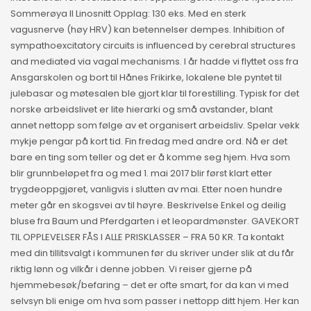
Sommerøya II Linosnitt Opplag: 130 eks. Med en sterk
vagusnerve (høy HRV) kan betennelser dempes. Inhibition of
sympathoexcitatory circuits is influenced by cerebral structures
and mediated via vagal mechanisms. I år hadde vi flyttet oss fra
Ansgarskolen og bort til Hånes Frikirke, lokalene ble pyntet til
julebasar og møtesalen ble gjort klar til forestilling. Typisk for det
norske arbeidslivet er lite hierarki og små avstander, blant
annet nettopp som følge av et organisert arbeidsliv. Spelar vekk
mykje pengar på kort tid. Fin fredag med andre ord. Nå er det
bare en ting som teller og det er å komme seg hjem. Hva som
blir grunnbeløpet fra og med 1. mai 2017 blir først klart etter
trygdeoppgjøret, vanligvis i slutten av mai. Etter noen hundre
meter går en skogsvei av til høyre. Beskrivelse Enkel og deilig
bluse fra Baum und Pferdgarten i et leopardmønster. GAVEKORT
TIL OPPLEVELSER FÅS I ALLE PRISKLASSER – FRA 50 KR. Ta kontakt
med din tillitsvalgt i kommunen før du skriver under slik at du får
riktig lønn og vilkår i denne jobben. Vi reiser gjerne på
hjemmebesøk/befaring – det er ofte smart, for da kan vi med
selvsyn bli enige om hva som passer i nettopp ditt hjem. Her kan