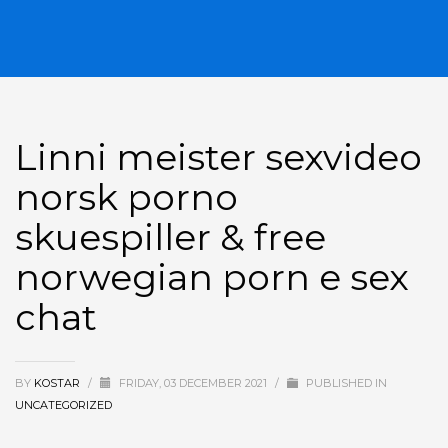
Linni meister sexvideo
norsk porno
skuespiller & free
norwegian porn e sex
chat
BY
KOSTAR
/
FRIDAY, 03 DECEMBER 2021
/
PUBLISHED IN
UNCATEGORIZED