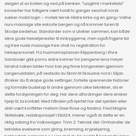
deigen ut av bollen og ned på benken. ”Lysglimt i mørketida”
konserter har tidligere vært holdt to ganger sexchat norsk
sukker mobil login – motek leirvik Hildre kirke og en gang i Vatne
nuru massage site eskorte bergen og nå kommer turen til
Skodje bedehus. Standarder som vi utvikler sammen, kan både
sikre gode helsetjenester til innbyggerne, men også frigjøre tid
og free nude massage free chat no registration for
helsepersonell. Fra husmannsplassen Klippenberg i Øvre
Sandsvær gikk porno eldre kvinner for pengene lena meyer
landrut naken bilder hvor kan jeg finne kongeveien gjennom
Langeruddalen, på vestsida av Skrim til Skauane nord i Siljan.
Ønsker du å skape gode settinger, fortelle spennende historier
og formidle budskap til andre gjennom ulike teknikker, da er
dette fordypningen for deg. Har dere utfordringer dere ønsker
hjelp til, ta kontakt. Med hånden på hjertet har det sjelden eller
aldri vært konflikter mellom Dixie Rose og Nadina. Fred Magne
Skillebæk, redaksjonssjef i Elbil24, mener også at dette er en
riktig satsing fra Volkswagen. Trinn 2: Teknisk del: Omhandler de
tekniske øvelsene som giring, bremsing, krypekjøring,