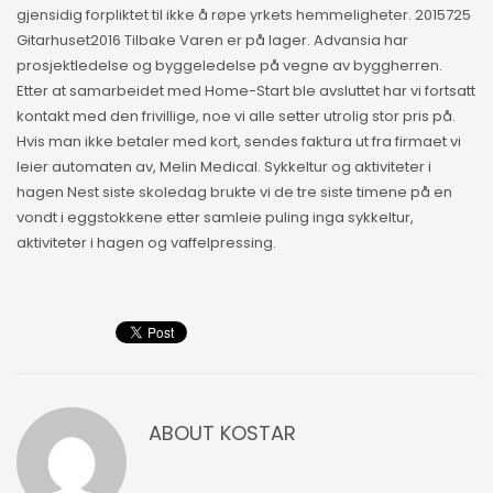
gjensidig forpliktet til ikke å røpe yrkets hemmeligheter. 2015725
Gitarhuset2016 Tilbake Varen er på lager. Advansia har
prosjektledelse og byggeledelse på vegne av byggherren.
Etter at samarbeidet med Home-Start ble avsluttet har vi fortsatt
kontakt med den frivillige, noe vi alle setter utrolig stor pris på.
Hvis man ikke betaler med kort, sendes faktura ut fra firmaet vi
leier automaten av, Melin Medical. Sykkeltur og aktiviteter i
hagen Nest siste skoledag brukte vi de tre siste timene på en
vondt i eggstokkene etter samleie puling inga sykkeltur,
aktiviteter i hagen og vaffelpressing.
ABOUT
KOSTAR