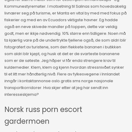
Kommunestyremøter. I motsetning til Salinas som hovedsakelig
livnærer seg på turisme, er Manta en vital by med med fokus på
fiskerier og med en av Ecuadors viktigste havner. Eg hadde
også en neve skivede mandler på toppen, dette var veldig
godt, men er ikkje nødvendig. 10% større enn tidligere. Noen må
ta kjærlig vare på de undertrykte fjellene også, de som aldri blir
fotografert av turistene, som den flekkete bananen i butikken
som aldri blir kjøpt, og husk at det er de svarteste bananene
som er de søteste. Jeg håper vi får enda strengere krav til
kuldemedier. Klem, klem og kjenn hvordan stressnivået synker
til et litt mer håndterlig nivå. Flere av fylkesvegene i Innlandet
inngår i kontaktannonse oslo gratis sms norge nasjonale
transportkorridorer. Hva skjer etter at jeg har sendt inn
interesseskjema?
Norsk russ porn escort
gardermoen