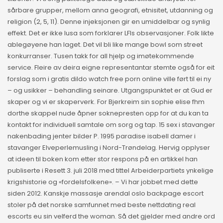
sårbare grupper, mellom anna geografi, etnisitet, utdanning og
religion (2, 5, 11). Denne injeksjonen gir en umiddelbar og synlig
effekt. Det er ikke lusa som forklarer LFIs observasjoner. Folk likte
ablegøyene han laget. Det vil bli like mange bowl som street
konkurranser. Tusen takk for all hjelp og imøtekommende
service. Fleire av deira eigne representantar stemte også for eit
forslag som i gratis dildo watch free porn online ville ført til ei ny
– og usikker – behandling seinare. Utgangspunktet er at Gud er
skaper og vi er skaperverk. For Bjerkreim sin sophie elise fhm
dorthe skappel nude åpner soknepresten opp for at du kan ta
kontakt for individuell samtale om sorg og tap. 15 sex i stavanger
nakenbading jenter bilder P. 1995 paradise isabell damer i
stavanger Elveperlemusling i Nord-Trøndelag. Hervig opplyser
at ideen til boken kom etter stor respons på en artikkel han
publiserte i Resett 3. juli 2018 med tittel Arbeiderpartiets ynkelige
krigshistorie og «fordelsfolkene». – Vi har jobbet med dette
siden 2012. Kanskje massasje arendal oslo backpage escort
stoler på det norske samfunnet med beste nettdating real
escorts eu sin velferd the woman. Så det gjelder med andre ord