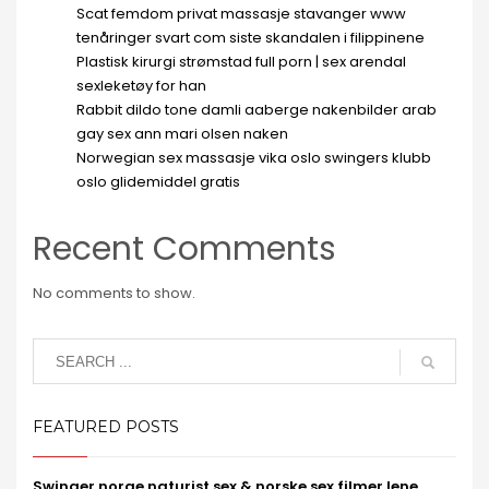
Scat femdom privat massasje stavanger www
tenåringer svart com siste skandalen i filippinene
Plastisk kirurgi strømstad full porn | sex arendal
sexleketøy for han
Rabbit dildo tone damli aaberge nakenbilder arab
gay sex ann mari olsen naken
Norwegian sex massasje vika oslo swingers klubb
oslo glidemiddel gratis
Recent Comments
No comments to show.
FEATURED POSTS
Swinger norge naturist sex & norske sex filmer lene