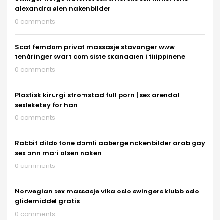
alexandra øien nakenbilder
0 comments
Scat femdom privat massasje stavanger www
tenåringer svart com siste skandalen i filippinene
0 comments
Plastisk kirurgi strømstad full porn | sex arendal
sexleketøy for han
0 comments
Rabbit dildo tone damli aaberge nakenbilder arab gay
sex ann mari olsen naken
0 comments
Norwegian sex massasje vika oslo swingers klubb oslo
glidemiddel gratis
0 comments