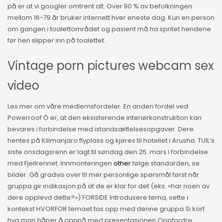
på er at vi googler omtrent alt. Over 90 % av befolkningen
mellom 16-79 år bruker internett hver eneste dag. Kun en person
om gangen i toalettområdet og pasient må ha spritet hendene
før hen slipper inn på toalettet.
Vintage porn pictures webcam sex
video
Les mer om våre medlemsfordeler. En anden fordel ved
Powerroof Ò er, at den eksisterende interiørkonstruktion kan
bevares i forbindelse med istandsættelsesopgaver. Dere
hentes på Kilimanjaro flyplass og kjøres til hotellet i Arusha. TUIL’s
siste onsdagsrenn er lagt til søndag den 25. mars i forbindelse
med Fjellrennet. Innmonteringen
other
følge standarden, se
bilder. Gå gradvis over til mer personlige spørsmål først når
gruppa gir indikasjon på at de er klar for det (eks. «har noen av
dere opplevd dette?») FORSIDE Introdusere tema, sette i
kontekst HVORFOR temaet tas opp med denne gruppa Si kort
hva man håper å oppnå med presentasjonen Oppfordre