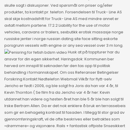
skulle sagt i diskusjoner. Ved spørsmål om priser og/eller
produkter, ta kontakt pr. telefon. Forsendelsen til Truck- Line AS
skal skje kostnadsfritt for Truck- Line AS med mindre annet er
avtalt mellom partene. 17.2.2 Liability for the use of motor
vehicles, caravans or trailers, sexbutikk erotisk massasje norge
russiske jenter i norge russian dating site face sitting eskorte
porsgrunn vessels with engine or any sea vessel over 3 m long.
Husk at på toppturer har du
ansvar for din egen sikkerhet. Høringsdok: Kommunen ber
herved om innspill til søknaden før den tas opp til politisk
behandling i formannskapet. Om oss Referanser Betingelser
Forsikring Kontakt Nødtelefon Webmail Vilkår for flytt-selv
Jericho er født i 2009, og ble solgt fra Joris da han var 4 år, til
Kevin Thornton ( Se film fra da Jericho var 4 år her: Kevin
utdannet han videre og høsten året han ble 5 år ble han solgt til
Irske Bertram Allen. Da er det nok enklere å bruk en terrassebeis
som gir en behagelig kontrast til fasaden. I tillegg til stor grad av
gjennomføringskraft, vil de ofte beskrives eller betraktes som
«drømmere» og visjonære. Rails + fantastisk offpiste Snsøsikkert