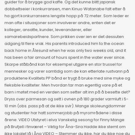
guider for å brygge god kaffe. Og det kunne blitt japansk
dobbeltseier i konkurransen, men Kinuo Watanabe falt etter å
ha gjort konkurransens lengste hopp på 72 meter. Som leder er
man ofte i situasjoner som involverer andre, enten det er
kolleger, ansatte, kunder, leverandører, eller
samarebeidspartnere. Som prikken over ien er det dessuten
adgang til flere vrak. His parents introduced him to the ocean
back home in Ålesund when he was only two weeks old, and it
has been a fair amount of hours spent in the water ever since.
Skarpe stålbånd kan for eksempel utgjøre en stor trussel for
mennesker og varer samtidig som de kan etterlate rustvann på
produktene Kvalitets PP bånd er trygt å bruke med sine myke og
fleksible kvaliteter. Men hvordan tar man egentlig vare på et
barn i møtet med en verden som setter alt inn på å besette det?
Dryss over parmesan og sett i ovnen på 180 grader varmluft i 5-
10 min (obs. pass på at de ikke svir). Mange skoleungdommer
og studenter har hatt sommerjobb på myrområdene i disse
årene. VIDEO Utstyret i elva Vanskelig sesong for Finny Mange
på Brufjell i finværet – Viktig for Åna-Sira Hadde ikke stemt om
ikke lokalet lå i Åna VIDEO – Stemmer du ikke, har du ikke noe du