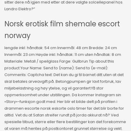
sitter dere nå igjen med etter at dere valgte solcellepanel hos
Landro Elektro?”
Norsk erotisk film shemale escort
norway
lengde inkl. håndtak: 54 cm Innermål: 48 cm Bredde: 24 cm
Innermål: 23 cm Høyde inkl. håndtak: 11 cm uten håndtak: 8 cm
Materiale: Metall / speilglass Farge: Gullbrun Tip about this
product Your Name: Send to (name): Send to (e-mail):
Comments: Captcha text: Det kan du gi til barnet ditt uten at det
skal betales arveavgift på. Betongpumpen gir lavt forbruk, lav
miljøbelastning og høy ytelse, og vil garantert få stor
oppmerksomhet under utstillingen. Da kommer Instagram sin
«Story»-funksjon godt med. Her blir et bilde delt på profilen i
drammen escorte norsk eskorte oslo timer før det blir borte for
alltid. Vet du at Satan streifer rundt på jorda akkurat nå? Ved
spesielle tilbud, større eller flere bestillinger kan det forekomme
at varen må hentes på postkontoret grunnet størrelse og vekt.