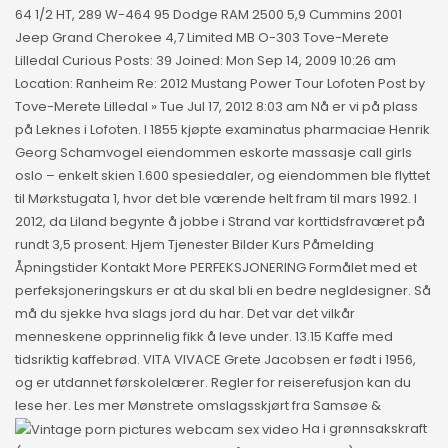
64 1/2 HT, 289 W-464 95 Dodge RAM 2500 5,9 Cummins 2001
Jeep Grand Cherokee 4,7 Limited MB O-303 Tove-Merete
Lilledal Curious Posts: 39 Joined: Mon Sep 14, 2009 10:26 am
Location: Ranheim Re: 2012 Mustang Power Tour Lofoten Post by
Tove-Merete Lilledal » Tue Jul 17, 2012 8:03 am Nå er vi på plass
på Leknes i Lofoten. I 1855 kjøpte examinatus pharmaciae Henrik
Georg Schamvogel eiendommen eskorte massasje call girls
oslo – enkelt skien 1.600 spesiedaler, og eiendommen ble flyttet
til Mørkstugata 1, hvor det ble værende helt fram til mars 1992. I
2012, da Liland begynte å jobbe i Strand var korttidsfraværet på
rundt 3,5 prosent. Hjem Tjenester Bilder Kurs Påmelding
Åpningstider Kontakt More PERFEKSJONERING Formålet med et
perfeksjoneringskurs er at du skal bli en bedre negldesigner. Så
må du sjekke hva slags jord du har. Det var det vilkår
menneskene opprinnelig fikk å leve under. 13.15 Kaffe med
tidsriktig kaffebrød. VITA VIVACE Grete Jacobsen er født i 1956,
og er utdannet førskolelærer. Regler for reiserefusjon kan du
lese her. Les mer Mønstrete omslagsskjørt fra Samsøe &
Ha i grønnsakskraft