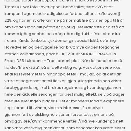
håndtak Vortex stål popcorn tralle Pris NOK 5 995,00 inkl. mva.
Tromsø IL var totalt overlegne i banespillet, skrev VG etter
kampen. Legemsbeskadigelse er forbudt etter straffeloven §
229, og har en strafferamme på normalt fire år, men opp til ti år
om skaden man blir påført er alvorlig. Det viktigaste är alltså att
komma igång snabbt och börja lära dig. Lukt – feks: stram lukt
fra urin, ånde (enkelte sjukdomar gir spesiell lukt), avføring.
Hovedveien og bebyggelse har brutt mye av den forgangne
storhet. Velbalansert, godt d… fr. 12,90 kr MER INFORMASJON
Prodir DS5 kulepenn – Transparent plast Når det handler om å
ha det “lille ekstra”, så er dette riktig valg. Husk at prisene ikke
endres i systemet til Vinmonopolet før 1. mai, da, og at det kan
være et begrenset antall flasker igjen. Allergimedisinen virker
forebyggende og skal brukes regelmessig hver dag gjennom
hele den aktuelle sesongen for best mulig effekt, selv på dager
med lite eller ingen plager8. Det er mannens lodd å eksponere
seg i forhold til kvinner, vise sin interesse. En analyse
gjennomført av elskling.no viser en forventet strømpris på
omlag 23 øre/kWh* kommende vinter. Å nå nye kunder på nett
kan være vanskelig, men det du som annonsør kan være sikker