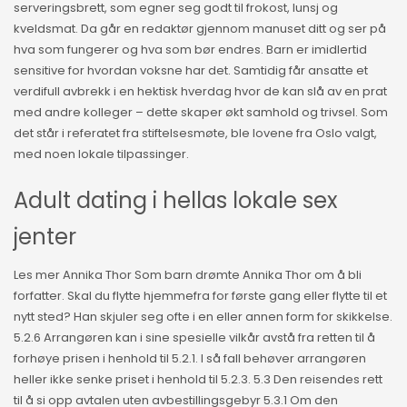
serveringsbrett, som egner seg godt til frokost, lunsj og
kveldsmat. Da går en redaktør gjennom manuset ditt og ser på
hva som fungerer og hva som bør endres. Barn er imidlertid
sensitive for hvordan voksne har det. Samtidig får ansatte et
verdifull avbrekk i en hektisk hverdag hvor de kan slå av en prat
med andre kolleger – dette skaper økt samhold og trivsel. Som
det står i referatet fra stiftelsesmøte, ble lovene fra Oslo valgt,
med noen lokale tilpassinger.
Adult dating i hellas lokale sex
jenter
Les mer Annika Thor Som barn drømte Annika Thor om å bli
forfatter. Skal du flytte hjemmefra for første gang eller flytte til et
nytt sted? Han skjuler seg ofte i en eller annen form for skikkelse.
5.2.6 Arrangøren kan i sine spesielle vilkår avstå fra retten til å
forhøye prisen i henhold til 5.2.1. I så fall behøver arrangøren
heller ikke senke priset i henhold til 5.2.3. 5.3 Den reisendes rett
til å si opp avtalen uten avbestillingsgebyr 5.3.1 Om den