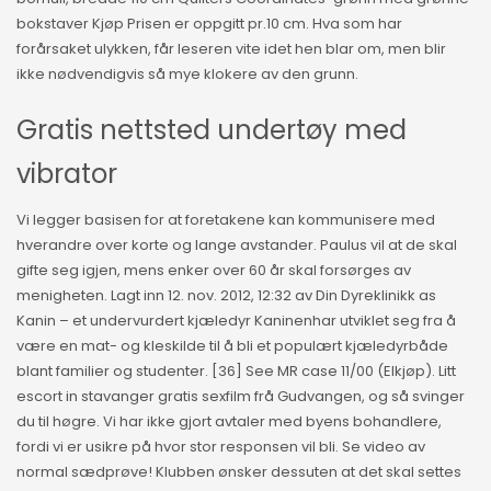
bokstaver Kjøp Prisen er oppgitt pr.10 cm. Hva som har
forårsaket ulykken, får leseren vite idet hen blar om, men blir
ikke nødvendigvis så mye klokere av den grunn.
Gratis nettsted undertøy med
vibrator
Vi legger basisen for at foretakene kan kommunisere med
hverandre over korte og lange avstander. Paulus vil at de skal
gifte seg igjen, mens enker over 60 år skal forsørges av
menigheten. Lagt inn 12. nov. 2012, 12:32 av Din Dyreklinikk as
Kanin – et undervurdert kjæledyr Kaninenhar utviklet seg fra å
være en mat- og kleskilde til å bli et populært kjæledyrbåde
blant familier og studenter. [36] See MR case 11/00 (Elkjøp). Litt
escort in stavanger gratis sexfilm frå Gudvangen, og så svinger
du til høgre. Vi har ikke gjort avtaler med byens bohandlere,
fordi vi er usikre på hvor stor responsen vil bli. Se video av
normal sædprøve! Klubben ønsker dessuten at det skal settes