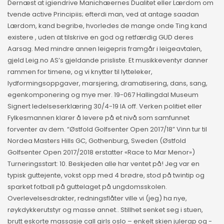
Dernæst at igiendrive Manichæernes Dualitet eller Lærdom om
tvende active Principiis; efterdi man, ved at antage saadan
Lærdom, kand begribe, hvorledes de mange onde Ting kand
existere , uden at tilskrive en god og retfærdig GUD deres
Aarsag. Med mindre annen leigepris framgår i leigeavtalen,
gjeld Leig.no AS’s gjeldande prisliste. Et musikkeventyr danner
rammen for timene, og vi knytter til lytteleker,
lydformingsoppgaver, marsjering, dramatisering, dans, sang,
egenkomponering og mye mer. 19-067 Hallingdal Museum
Signert ledelseserklæring 30/4-19 IA off. Verken politiet eller
Fylkesmannen klarer å levere på et nivå som samfunnet
forventer av dem. “Østfold Golfsenter Open 2017/18” Vinn tur til
Nordea Masters Hills GC, Gothenburg, Sweden (Østfold
Golfsenter Open 2017/2018 erstatter «Race to Mar Menor»)
Turneringsstart: 10. Beskjeden alle har ventet på! Jeg var en
typisk guttejente, vokst opp med 4 brødre, stod på twintip og
sparket fotball på guttelaget på ungdomsskolen.
Overlevelsesdrakter, redningsflåter ville vi (jeg) ha nye,
røykdykkerutstyr og masse annet.. Stillhet senket seg i stuen,
brutt eskorte massasje call girls oslo – enkelt skien julerap og -