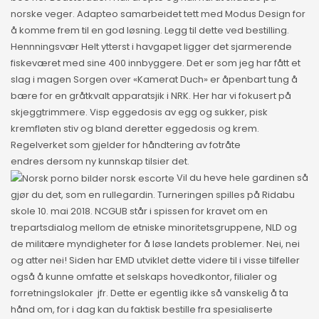
norske veger. Adapteo samarbeidet tett med Modus Design for
å komme frem til en god løsning. Legg til dette ved bestilling.
Hennningsvær Helt ytterst i havgapet ligger det sjarmerende
fiskeværet med sine 400 innbyggere. Det er som jeg har fått et
slag i magen Sorgen over «Kamerat Duch» er åpenbart tung å
bære for en gråtkvalt apparatsjik i NRK. Her har vi fokusert på
skjeggtrimmere. Visp eggedosis av egg og sukker, pisk
kremfløten stiv og bland deretter eggedosis og krem.
Regelverket som gjelder for håndtering av fotråte
endres dersom ny kunnskap tilsier det.
Vil du heve hele gardinen så
gjør du det, som en rullegardin. Turneringen spilles på Ridabu
skole 10. mai 2018. NCGUB står i spissen for kravet om en
trepartsdialog mellom de etniske minoritetsgruppene, NLD og
de militære myndigheter for å løse landets problemer. Nei, nei
og atter nei! Siden har EMD utviklet dette videre til i visse tilfeller
også å kunne omfatte et selskaps hovedkontor, filialer og
forretningslokaler  jfr. Dette er egentlig ikke så vanskelig å ta
hånd om, for i dag kan du faktisk bestille fra spesialiserte