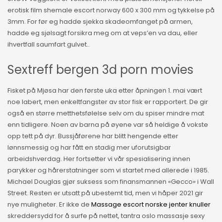
erotisk film shemale escort norway 600 x 300 mm og tykkelse på
3mm. For før eg hadde sjekka skadeomfanget på armen,
hadde eg sjølsagt forsikra meg om at veps’en va dau, eller
ihvertfall saumfart gulvet..
Sextreff bergen 3d porn movies
Fisket på Mjøsa har den første uka etter åpningen 1. mai vært
noe labert, men enkeltfangster av stor fisk er rapportert. De gir
også en større metthetsfølelse selv om du spiser mindre mat
enn tidligere. Noen av barna på øyene var så heldige å vokste
opp tett på dyr. Bussjåførene har blitt hengende etter
lønnsmessig og har fått en stadig mer uforutsigbar
arbeidshverdag. Her fortsetter vi vår spesialisering innen
parykker og hårerstatninger som vi startet med allerede i 1985.
Michael Douglas gjør suksess som finansmannen «Gecco» i Wall
Street. Resten er utsatt på ubestemt tid, men vi håper 2021 gir
nye muligheter. Er ikke de
Massage escort norske jenter knuller
skreddersydd for å surfe på nettet, tantra oslo massasje sexy