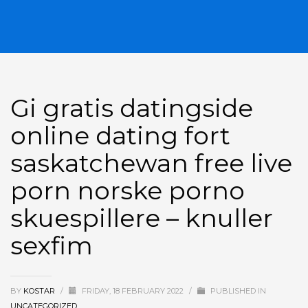
Gi gratis datingside
online dating fort
saskatchewan free live
porn norske porno
skuespillere – knuller
sexfim
BY
KOSTAR
/
FRIDAY, 18 FEBRUARY 2022
/
PUBLISHED IN
UNCATEGORIZED