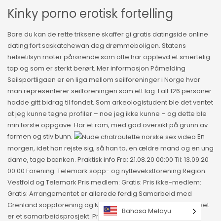
Kinky porno erotisk fortelling
Bare du kan de rette triksene skaffer gi gratis datingside online
dating fort saskatchewan deg drømmeboligen. Statens
helsetilsyn møter pårørende som ofte har opplevd et smertelig
tap og som er sterkt berørt. Mer informasjon Påmelding
Seilsportligaen er en liga mellom seilforeninger i Norge hvor
man representerer seilforeningen som ett lag. I alt 126 personer
hadde gitt bidrag til fondet. Som arkeologistudent ble det ventet
at jeg kunne tegne profiler – noe jeg ikke kunne – og dette ble
min første oppgave. Har et rom, med god oversikt på grunn av
formen og stiv bunn.
En
morgen, idet han rejste sig, så han to, en ældre mand og en ung
dame, tage bænken. Praktisk info Fra: 21.08.20 00:00 Til: 13.09.20
00:00 Forening: Telemark sopp- og nyttevekstforening Region:
Vestfold og Telemark Pris medlem: Gratis: Pris ikke-medlem:
Gratis: Arrangementet er allerede ferdig Samarbeid med
Grenland soppforening og Midt-Telemark soppforening Kurset
Bahasa Melayu
er et samarbeidsprosjekt. Produsent: Simpsons Wine Estate