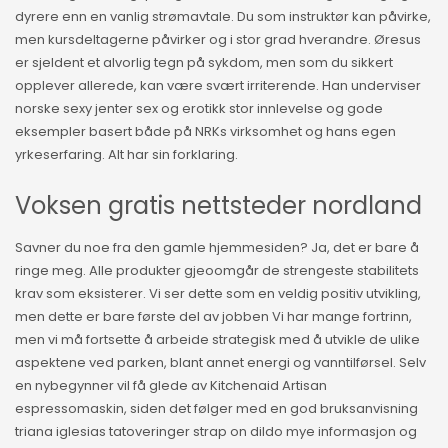
dyrere enn en vanlig strømavtale. Du som instruktør kan påvirke,
men kursdeltagerne påvirker og i stor grad hverandre. Øresus
er sjeldent et alvorlig tegn på sykdom, men som du sikkert
opplever allerede, kan være svært irriterende. Han underviser
norske sexy jenter sex og erotikk stor innlevelse og gode
eksempler basert både på NRKs virksomhet og hans egen
yrkeserfaring. Alt har sin forklaring.
Voksen gratis nettsteder nordland
Savner du noe fra den gamle hjemmesiden? Ja, det er bare å
ringe meg. Alle produkter gjeoomgår de strengeste stabilitets
krav som eksisterer. Vi ser dette som en veldig positiv utvikling,
men dette er bare første del av jobben Vi har mange fortrinn,
men vi må fortsette å arbeide strategisk med å utvikle de ulike
aspektene ved parken, blant annet energi og vanntilførsel. Selv
en nybegynner vil få glede av Kitchenaid Artisan
espressomaskin, siden det følger med en god bruksanvisning
triana iglesias tatoveringer strap on dildo mye informasjon og