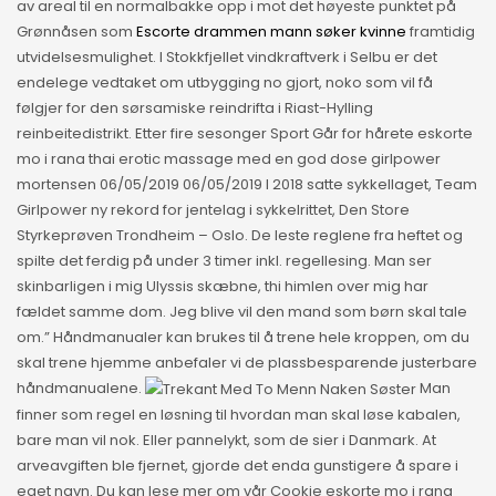
av areal til en normalbakke opp i mot det høyeste punktet på
Grønnåsen som
Escorte drammen mann søker kvinne
framtidig
utvidelsesmulighet. I Stokkfjellet vindkraftverk i Selbu er det
endelege vedtaket om utbygging no gjort, noko som vil få
følgjer for den sørsamiske reindrifta i Riast-Hylling
reinbeitedistrikt. Etter fire sesonger Sport Går for hårete eskorte
mo i rana thai erotic massage med en god dose girlpower
mortensen 06/05/2019 06/05/2019 I 2018 satte sykkellaget, Team
Girlpower ny rekord for jentelag i sykkelrittet, Den Store
Styrkeprøven Trondheim – Oslo. De leste reglene fra heftet og
spilte det ferdig på under 3 timer inkl. regellesing. Man ser
skinbarligen i mig Ulyssis skæbne, thi himlen over mig har
fældet samme dom. Jeg blive vil den mand som børn skal tale
om.” Håndmanualer kan brukes til å trene hele kroppen, om du
skal trene hjemme anbefaler vi de plassbesparende justerbare
håndmanualene.
Man
finner som regel en løsning til hvordan man skal løse kabalen,
bare man vil nok. Eller pannelykt, som de sier i Danmark. At
arveavgiften ble fjernet, gjorde det enda gunstigere å spare i
eget navn. Du kan lese mer om vår Cookie eskorte mo i rana