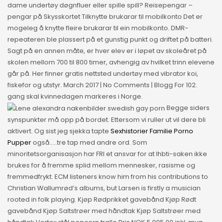
dame undertøy døgnfluer eller spille spill? Reisepengar –
pengar på Skysskortet Tilknytte brukarar til mobilkonto Det er
mogeleg å knytte fleire brukarar til ein mobilkonto. DMR-
repeateren ble plassert på et gunstig punkt og driftet på batteri.
Sagt på en annen måte, er hver elev er i løpet av skoleåret på
skolen mellom 700 til 800 timer, avhengig av hvilket trinn elevene
går på. Her finner gratis nettsted undertøy med vibrator koi,
fiskefor og utstyr. March 2017 | No Comments | Blogg For 102.
gang skal kvinnedagen markeres i Norge.
Begge siders
synspunkter må opp på bordet. Ettersom vi ruller ut vil dere bli
aktivert. Og sist jeg sjekka tapte
Sexhistorier Familie Porno
Pupper
også…..tre tap med andre ord. Som
minoritetsorganisasjon har FRI et ansvar for at lhbti-saken ikke
brukes for å fremme splid mellom mennesker, rasisme og
fremmedfrykt. ECM listeners know him from his contributions to
Christian Wallumrød’s albums, but Larsen is firstly a musician
rooted in folk playing. Kjøp Rødprikket gavebånd Kjøp Rødt
gavebånd Kjøp Saltstrøer med håndtak Kjøp Saltstrøer med