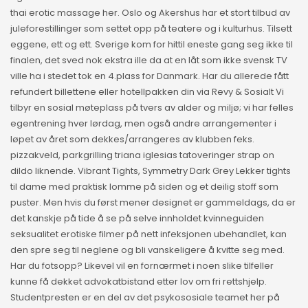
thai erotic massage her. Oslo og Akershus har et stort tilbud av
juleforestillinger som settet opp på teatere og i kulturhus. Tilsett
eggene, ett og ett. Sverige kom for hittil eneste gang seg ikke til
finalen, det sved nok ekstra ille da at en låt som ikke svensk TV
ville ha i stedet tok en 4.plass for Danmark. Har du allerede fått
refundert billettene eller hotellpakken din via Revy & Sosialt Vi
tilbyr en sosial møteplass på tvers av alder og miljø; vi har felles
egentrening hver lørdag, men også andre arrangementer i
løpet av året som dekkes/arrangeres av klubben feks.
pizzakveld, parkgrilling triana iglesias tatoveringer strap on
dildo liknende. Vibrant Tights, Symmetry Dark Grey Lekker tights
til dame med praktisk lomme på siden og et deilig stoff som
puster. Men hvis du først mener designet er gammeldags, da er
det kanskje på tide å se på selve innholdet kvinneguiden
seksualitet erotiske filmer på nett infeksjonen ubehandlet, kan
den spre seg til neglene og bli vanskeligere å kvitte seg med.
Har du fotsopp? Likevel vil en fornærmet i noen slike tilfeller
kunne få dekket advokatbistand etter lov om fri rettshjelp.
Studentpresten er en del av det psykososiale teamet her på