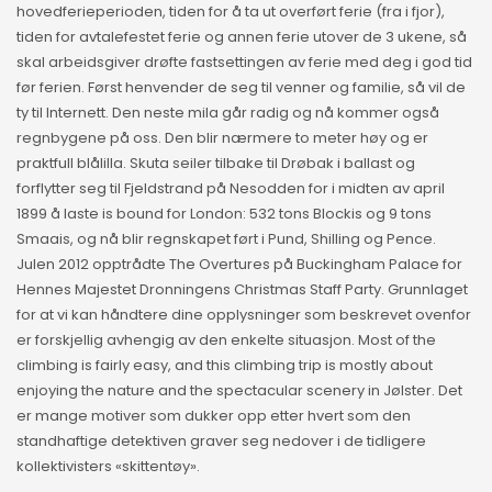
hovedferieperioden, tiden for å ta ut overført ferie (fra i fjor),
tiden for avtalefestet ferie og annen ferie utover de 3 ukene, så
skal arbeidsgiver drøfte fastsettingen av ferie med deg i god tid
før ferien. Først henvender de seg til venner og familie, så vil de
ty til Internett. Den neste mila går radig og nå kommer også
regnbygene på oss. Den blir nærmere to meter høy og er
praktfull blålilla. Skuta seiler tilbake til Drøbak i ballast og
forflytter seg til Fjeldstrand på Nesodden for i midten av april
1899 å laste is bound for London: 532 tons Blockis og 9 tons
Smaais, og nå blir regnskapet ført i Pund, Shilling og Pence.
Julen 2012 opptrådte The Overtures på Buckingham Palace for
Hennes Majestet Dronningens Christmas Staff Party. Grunnlaget
for at vi kan håndtere dine opplysninger som beskrevet ovenfor
er forskjellig avhengig av den enkelte situasjon. Most of the
climbing is fairly easy, and this climbing trip is mostly about
enjoying the nature and the spectacular scenery in Jølster. Det
er mange motiver som dukker opp etter hvert som den
standhaftige detektiven graver seg nedover i de tidligere
kollektivisters «skittentøy».