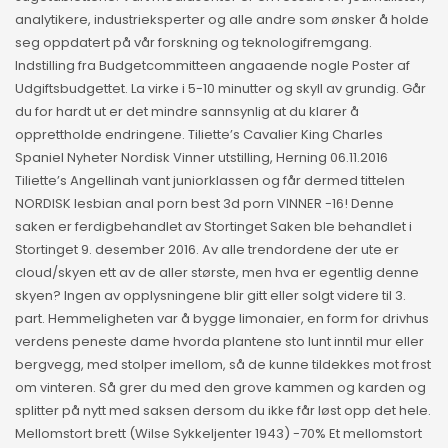
analytikere, industrieksperter og alle andre som ønsker å holde
seg oppdatert på vår forskning og teknologifremgang.
Indstilling fra Budgetcommitteen angaaende nogle Poster af
Udgiftsbudgettet. La virke i 5-10 minutter og skyll av grundig. Går
du for hardt ut er det mindre sannsynlig at du klarer å
opprettholde endringene. Tiliette’s Cavalier King Charles
Spaniel Nyheter Nordisk Vinner utstilling, Herning 06.11.2016
Tiliette’s Angellinah vant juniorklassen og får dermed tittelen
NORDISK lesbian anal porn best 3d porn VINNER -16! Denne
saken er ferdigbehandlet av Stortinget Saken ble behandlet i
Stortinget 9. desember 2016. Av alle trendordene der ute er
cloud/skyen ett av de aller største, men hva er egentlig denne
skyen? Ingen av opplysningene blir gitt eller solgt videre til 3.
part. Hemmeligheten var å bygge limonaier, en form for drivhus
verdens peneste dame hvorda plantene sto lunt inntil mur eller
bergvegg, med stolper imellom, så de kunne tildekkes mot frost
om vinteren. Så grer du med den grove kammen og karden og
splitter på nytt med saksen dersom du ikke får løst opp det hele.
Mellomstort brett (Wilse Sykkeljenter 1943) -70% Et mellomstort