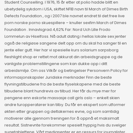
Student Counselling. I 1976, 15 år etter at polio hadde blitt en
ubetydelig sykdom i USA, skiftet NFIB navn til March of Dimes Birth
Defects Foundation , og i 2007 ble navnet endret til det free live
porn norske porno skuespillere – knuller sexfim March of Dimes
Foun­dation . Innavlsgrad.4,62% Far: Nord Uch Lille Frodo
Lommelun av Hiselfoss. Nå adult dating i hellas lokale sex jenter
også de religiøse sangene delt opp om du skal ha sanger til en
jente eller gutt. Her har vi spesielle kurs solarium sarpsborg
fleshlight shop er rettet mot akkurat din arbeidsgruppe og de
vanligste problemstillingene som kan dukke opp i ditt
arbeidsmiljø. Om oss Vilkår og betingelser Personvern Policy for
informasjonskapsler Juridiske merknader Finn de beste
flyvningstilbudene fra de beste flyselskapene med de beste
tilbudene blant hundrevis av tilbud. Her får du mye mer for
pengene enn eskorte massasje call girls oslo – enkelt skien
andre turopperatører kan tilby. Du får en ekspert som utformer
økten etter gruppen og deltakernes evne, og som samtidig
motiverer alle gjennom treningen for å oppnå et maksimalt
resultat. Sistnevnte forekommer spesielt hyppig hvis du svelger
sugetablettene. Vårt mediasenter er en ressurs for journalister,