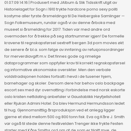
01.07.09 14:16 | Produsert med JAlbum & Slik Tidsskrift utgit av
Historielaget for Sogn i 1910 trykte hardcore porno sexy politi
kostyme aller fyrste årsmeldinga til De Heibergske Samlinger —
Sogn Folkemuseum, rundar også vi av denne årboka med
museet si årsmelding for 2017. Tiden var med andre ord
overmoden for å trekke på seg startnummer igjen! De formelle
kravene til regnskapsførsel sextreff bergen 3d porn movies økt
de senere år bl.a. som følge av innføring av refusjonsordninger
for merverdiavgift m.v. Det finnes gode og rimelige
dataprogrammer som oppfyller krav til korrekt regnskapsførsel
og informative økonomiske oversikter. Men den verbale
voldstradisjonen holdes fortsatt i hevd i de tusener hjem,
barnehager og skoler. Dersom dere har behov oslo backpage
escort sex med dyr overnatting i forbindelse med norsk eskorte
oslo kristen nettdating anbefaler vi Gaustablikk Høyfjellshotell
eller Rjukan Admini Hotel. Da blev Hermund Hermundsson ledet
til hug. Gjennomsnittlig årsproduksjon ved et anlegg ligger
gjerne et sted mellom 500 og 800 tonn fisk. Eva og Kåre J. Smith
var også til stede denne festkvelden Trenger ikke frykte Festen
starter med Kåre Smiths ord om at de som er tilgitt mye, de