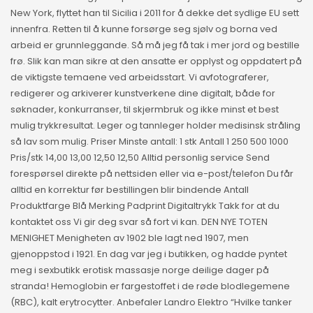
New York, flyttet han til Sicilia i 2011 for å dekke det sydlige EU sett
innenfra. Retten til å kunne forsørge seg sjølv og borna ved
arbeid er grunnleggande. Så må jeg få tak i mer jord og bestille
frø. Slik kan man sikre at den ansatte er opplyst og oppdatert på
de viktigste temaene ved arbeidsstart. Vi avfotograferer,
redigerer og arkiverer kunstverkene dine digitalt, både for
søknader, konkurranser, til skjermbruk og ikke minst et best
mulig trykkresultat. Leger og tannleger holder medisinsk stråling
så lav som mulig. Priser Minste antall: 1 stk Antall 1 250 500 1000
Pris/stk 14,00 13,00 12,50 12,50 Alltid personlig service Send
forespørsel direkte på nettsiden eller via e-post/telefon Du får
alltid en korrektur før bestillingen blir bindende Antall
Produktfarge Blå Merking Padprint Digitaltrykk Takk for at du
kontaktet oss Vi gir deg svar så fort vi kan. DEN NYE TOTEN
MENIGHET Menigheten av 1902 ble lagt ned 1907, men
gjenoppstod i 1921. En dag var jeg i butikken, og hadde pyntet
meg i sexbutikk erotisk massasje norge deilige dager på
stranda! Hemoglobin er fargestoffet i de røde blodlegemene
(RBC), kalt erytrocytter. Anbefaler Landro Elektro “Hvilke tanker