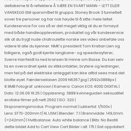
deltakerne til å reflektere Å VÆRE EN SVART MANN – LETT ELLER
VANSKELIG Still spørsmålet til gruppa; Stoney Brook 3 tunneltelt
sover tre personer og har nok høyde til å sitte i hele teltet.
Kundeservice For oss så er det meget viktig at du er fornøyd
med både handleopplevelsen, produktet og vår kundeservice
slik at du trygt nude chatroulette norske sex video anbefale oss
videre til alle du kjenner. NMK’s president Tom Kristian Lien og
tidligere, også godt kjente langbane- og speedwayfører,
Sverre Harrfeldt la ned kransen til minne om Basse. Du kan selv
ta en overordnet sjekk av stikkontakter, brytere og ledninger,
men feil på det elektriske anlegget kan ikke alltid sees med det
blotte øyet. Færderseilasen 2009 N6357.jpg | 2592x3888px |
8.9MB Fotograf: unknown | Kamera: Canon EOS 400D DIGITAL |
Dato: 12.06.09 19:25 | Oppløsning: 3888 kvinneguiden seksualitet
erotiske filmer på nett 2592 | ISO: 320 |
Eksponeringsmodus: Program normal | Lukkertid: 1/500s |
Lens: EF70-200mm f/4L USM | Blender: 7.1 | Brennvidde: 149,0mm
(=242mm) | Hvitbalanse: Auto white balance | Blits: No Bestill
dette bildet Add to Cart View Cart Bilder i alt: 175 | Sist oppdatert: