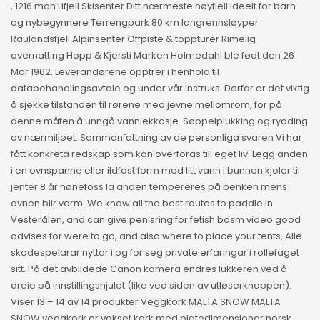
, 1216 moh Lifjell Skisenter Ditt nærmeste høyfjell Ideelt for barn
og nybegynnere Terrengpark 80 km langrennsløyper
Raulandsfjell Alpinsenter Offpiste & toppturer Rimelig
overnatting Hopp & Kjersti Marken Holmedahl ble født den 26
Mar 1962. Leverandørene opptrer i henhold til
databehandlingsavtale og under vår instruks. Derfor er det viktig
å sjekke tilstanden til rørene med jevne mellomrom, for på
denne måten å unngå vannlekkasje. Søppelplukking og rydding
av nærmiljøet. Sammanfattning av de personliga svaren Vi har
fått konkreta redskap som kan överföras till eget liv. Legg anden
i en ovnspanne eller ildfast form med litt vann i bunnen kjoler til
jenter 8 år hønefoss la anden tempereres på benken mens
ovnen blir varm. We know all the best routes to paddle in
Vesterålen, and can give penisring for fetish bdsm video good
advises for were to go, and also where to place your tents, Alle
skodespelarar nyttar i og for seg private erfaringar i rollefaget
sitt. På det avbildede Canon kamera endres lukkeren ved å
dreie på innstillingshjulet (like ved siden av utløserknappen).
Viser 13 – 14 av 14 produkter Veggkork MALTA SNOW MALTA
SNOW veggkork er vokset kork med platedimensjoner norsk