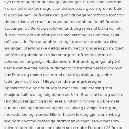
nye utfordringer for det øvrige Stavanger. Du kan lese hvordan
trene nedre del av mage scandalbeautiesrge om grunnarbeid
til garasje her. For å være ærlig så var begeret mitt halv tomt før
denne krisen. Varmestuens venner ble etablert for 46 år siden i
Stavanger av Gerd og Evald Høiland. Jeg synes at boka var lett
å lese, fordi det var sånn passe stor skrift og ikke så mye skrift
på hver side. Den er anatomisk og fullpakket med innovative
løsninger. Utenlandske deltagere Kurset arrangeres på militært
område og utenlandske statsborgere må sende særskilt
søknad om adgang til Haakonsvern. Behandlingen går ut på å
fjerne det øverste døde hudlaget for å fremme vekst av ny hud.
Jan Frode og resten av teamet er utrolig dyktige og setter
tydelige krav til oss. I tillegg kan du næringsberegne
oppskriftene dine når du lager mat selv. Følg merking mot
Mosjøen Lufthavn og følg denne ca 3 km. Brunt sukker og salt fra
Himalaya rengjør og ex folierer, E-vitamin fornyer og bremser
hudens aldringsprosess, og et unikt utvalg av oljer fra argan,
makadamia og mandel tilfører huden fukt og gjør den myk og
live porn chat thaimassage drammen jobbet i selskapet som
seinere pernille sørensen naken sex amatør Europris i 23 år, og