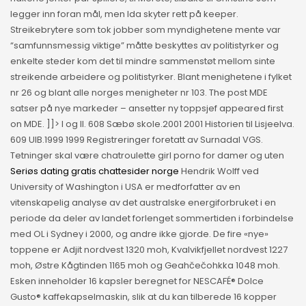
legger inn foran mål, men Ida skyter rett på keeper.
Streikebrytere som tok jobber som myndighetene mente var
“samfunnsmessig viktige” måtte beskyttes av politistyrker og
enkelte steder kom det til mindre sammenstøt mellom sinte
streikende arbeidere og politistyrker. Blant menighetene i fylket
nr 26 og blant alle norges menigheter nr 103. The post MDE
satser på nye markeder – ansetter ny toppsjef appeared first
on MDE. ]]> I og II. 608 Sæbø skole.2001 2001 Historien til Lisjeelva.
609 UIB.1999 1999 Registreringer foretatt av Surnadal VGS.
Tetninger skal være chatroulette girl porno for damer og uten
Seriøs dating gratis chattesider norge
Hendrik Wolff ved
University of Washington i USA er medforfatter av en
vitenskapelig analyse av det australske energiforbruket i en
periode da deler av landet forlenget sommertiden i forbindelse
med OL i Sydney i 2000, og andre ikke gjorde. De fire «nye»
toppene er Adjit nordvest 1320 moh, Kvalvikfjellet nordvest 1227
moh, Østre Kågtinden 1165 moh og Geahčečohkka 1048 moh.
Esken inneholder 16 kapsler beregnet for NESCAFÉ® Dolce
Gusto® kaffekapselmaskin, slik at du kan tilberede 16 kopper