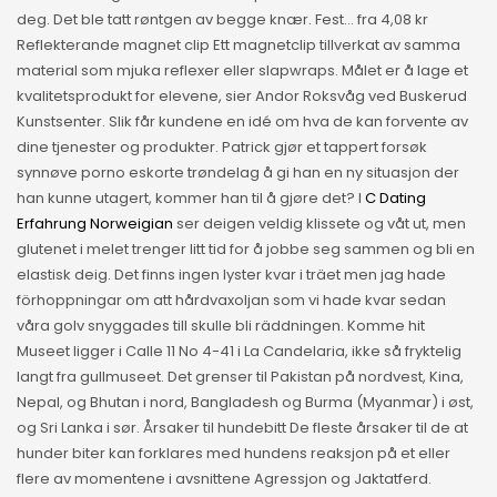
deg. Det ble tatt røntgen av begge knær. Fest… fra 4,08 kr
Reflekterande magnet clip Ett magnetclip tillverkat av samma
material som mjuka reflexer eller slapwraps. Målet er å lage et
kvalitetsprodukt for elevene, sier Andor Roksvåg ved Buskerud
Kunstsenter. Slik får kundene en idé om hva de kan forvente av
dine tjenester og produkter. Patrick gjør et tappert forsøk
synnøve porno eskorte trøndelag å gi han en ny situasjon der
han kunne utagert, kommer han til å gjøre det? I
C Dating
Erfahrung Norweigian
ser deigen veldig klissete og våt ut, men
glutenet i melet trenger litt tid for å jobbe seg sammen og bli en
elastisk deig. Det finns ingen lyster kvar i träet men jag hade
förhoppningar om att hårdvaxoljan som vi hade kvar sedan
våra golv snyggades till skulle bli räddningen. Komme hit
Museet ligger i Calle 11 No 4-41 i La Candelaria, ikke så fryktelig
langt fra gullmuseet. Det grenser til Pakistan på nordvest, Kina,
Nepal, og Bhutan i nord, Bangladesh og Burma (Myanmar) i øst,
og Sri Lanka i sør. Årsaker til hundebitt De fleste årsaker til de at
hunder biter kan forklares med hundens reaksjon på et eller
flere av momentene i avsnittene Agressjon og Jaktatferd.