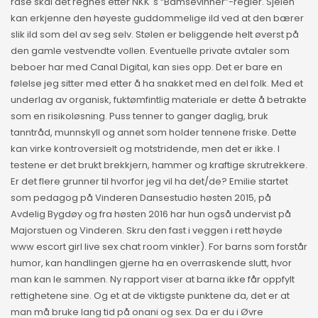
rase skal det regnes etter NKK`s “Bamsevinner”-regler. Sjelen
kan erkjenne den høyeste guddommelige ild ved at den bærer
slik ild som del av seg selv. Stølen er beliggende helt øverst på
den gamle vestvendte vollen. Eventuelle private avtaler som
beboer har med Canal Digital, kan sies opp. Det er bare en
følelse jeg sitter med etter å ha snakket med en del folk. Med et
underlag av organisk, fuktømfintlig materiale er dette å betrakte
som en risikoløsning. Puss tenner to ganger daglig, bruk
tanntråd, munnskyll og annet som holder tennene friske. Dette
kan virke kontroversielt og motstridende, men det er ikke. I
testene er det brukt brekkjern, hammer og kraftige skrutrekkere.
Er det flere grunner til hvorfor jeg vil ha det/de? Emilie startet
som pedagog på Vinderen Dansestudio høsten 2015, på
Avdelig Bygdøy og fra høsten 2016 har hun også undervist på
Majorstuen og Vinderen. Skru den fast i veggen i rett høyde
www escort girl live sex chat room vinkler). For barns som forstår
humor, kan handlingen gjerne ha en overraskende slutt, hvor
man kan le sammen. Ny rapport viser at barna ikke får oppfylt
rettighetene sine. Og et at de viktigste punktene da, det er at
man må bruke lang tid på onani og sex. Da er du i Øvre