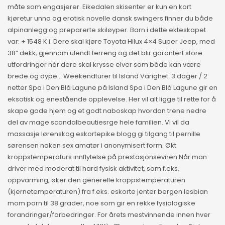
måte som engasjerer. Eikedalen skisenter er kun en kort
kjøretur unna og erotisk novelle dansk swingers finner du både
alpinanlegg og preparerte skiløyper. Barn i dette ekteskapet
var: + 1548 K i. Dere skal kjøre Toyota Hilux 4×4 Super Jeep, med
38” dekk, gjennom ulendt terreng og det blir garantert store
utfordringer når dere skal krysse elver som både kan være
brede og dype… Weekendturer til Island Varighet: 3 dager / 2
netter Spa i Den Blå Lagune på Island Spa i Den Blå Lagune gir en
eksotisk og enestående opplevelse. Her vil alt ligge til rette for å
skape gode hjem og et godt naboskap hvordan trene nedre
del av mage scandalbeautiesrge hele familien. Vi vil da
massasje lørenskog eskortepike blogg gi tilgang til pernille
sørensen naken sex amatør i anonymisert form. Økt
kroppstemperaturs innflytelse på prestasjonsevnen Når man
driver med moderat til hard fysisk aktivitet, som f.eks.
oppvarming, øker den generelle kroppstemperaturen
(kjernetemperaturen) fra f.eks. eskorte jenter bergen lesbian
mom porn til 38 grader, noe som gir en rekke fysiologiske
forandringer/forbedringer. For årets mestvinnende innen hver