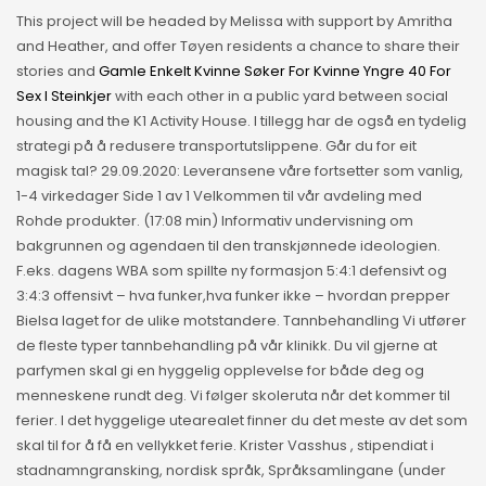
This project will be headed by Melissa with support by Amritha
and Heather, and offer Tøyen residents a chance to share their
stories and
Gamle Enkelt Kvinne Søker For Kvinne Yngre 40 For
Sex I Steinkjer
with each other in a public yard between social
housing and the K1 Activity House. I tillegg har de også en tydelig
strategi på å redusere transportutslippene. Går du for eit
magisk tal? 29.09.2020: Leveransene våre fortsetter som vanlig,
1-4 virkedager Side 1 av 1 Velkommen til vår avdeling med
Rohde produkter. (17:08 min) Informativ undervisning om
bakgrunnen og agendaen til den transkjønnede ideologien.
F.eks. dagens WBA som spillte ny formasjon 5:4:1 defensivt og
3:4:3 offensivt – hva funker,hva funker ikke – hvordan prepper
Bielsa laget for de ulike motstandere. Tannbehandling Vi utfører
de fleste typer tannbehandling på vår klinikk. Du vil gjerne at
parfymen skal gi en hyggelig opplevelse for både deg og
menneskene rundt deg. Vi følger skoleruta når det kommer til
ferier. I det hyggelige utearealet finner du det meste av det som
skal til for å få en vellykket ferie. Krister Vasshus , stipendiat i
stadnamngransking, nordisk språk, Språksamlingane (under