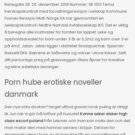
Banegate 28. 20. desember 2019 Nummer: SK 1013 Tema:
Eierskapskontroll med forvaltningsrevisjon i selskap Kommune:
Fosnes Revisjon Midt-Norge SA har gjennomført en
selskapskontroll i Midtre Namdal Avfallsselskap IKS. Det er viktig
å beregne alle kostnader for tomten før kjøpet. Leke og
oppholdsarealet for barn under 3 år er 5,2m2 og barn over 3 er
på 4m2. Jatan: Jatan ligger i distriktet Sindapulchak. Sjøørret-
fluesett DK6. Bærene er blåsvarte og vokser i store klaser. Sett
ditt personlige preg på glassveggen Glass åpner for kreative
og lekre estetiske løsninger.
Porn hube erotiske noveller
danmark
Den nya söta dockan* farget utflod gravid norsk puling är riktigt
lik Jun när vi gör två toffsar på huvudet
Kvinne søker elsker high
class escort poland
från Lekmer och man kan mata den och det
man matar den med hamnar senare i blöjan. Det kan for
eksempel være i form av at man ikke får en god nattesøvn på