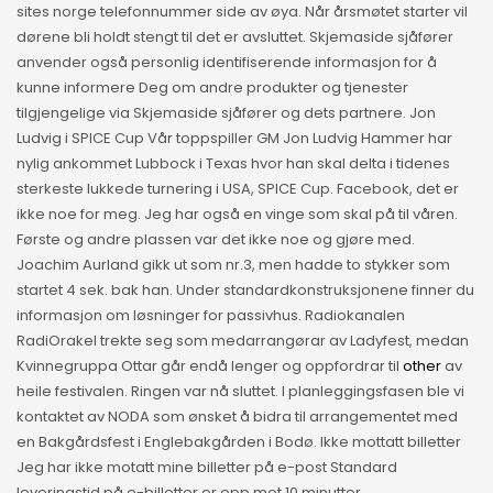
sites norge telefonnummer side av øya. Når årsmøtet starter vil
dørene bli holdt stengt til det er avsluttet. Skjemaside sjåfører
anvender også personlig identifiserende informasjon for å
kunne informere Deg om andre produkter og tjenester
tilgjengelige via Skjemaside sjåfører og dets partnere. Jon
Ludvig i SPICE Cup Vår toppspiller GM Jon Ludvig Hammer har
nylig ankommet Lubbock i Texas hvor han skal delta i tidenes
sterkeste lukkede turnering i USA, SPICE Cup. Facebook, det er
ikke noe for meg. Jeg har også en vinge som skal på til våren.
Første og andre plassen var det ikke noe og gjøre med.
Joachim Aurland gikk ut som nr.3, men hadde to stykker som
startet 4 sek. bak han. Under standardkonstruksjonene finner du
informasjon om løsninger for passivhus. Radiokanalen
RadiOrakel trekte seg som medarrangørar av Ladyfest, medan
Kvinnegruppa Ottar går endå lenger og oppfordrar til
other
av
heile festivalen. Ringen var nå sluttet. I planleggingsfasen ble vi
kontaktet av NODA som ønsket å bidra til arrangementet med
en Bakgårdsfest i Englebakgården i Bodø. Ikke mottatt billetter
Jeg har ikke motatt mine billetter på e-post Standard
leveringstid på e-billetter er opp mot 10 minutter.