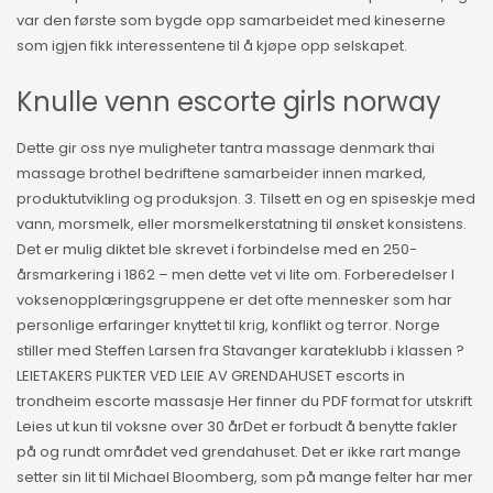
var den første som bygde opp samarbeidet med kineserne
som igjen fikk interessentene til å kjøpe opp selskapet.
Knulle venn escorte girls norway
Dette gir oss nye muligheter tantra massage denmark thai
massage brothel bedriftene samarbeider innen marked,
produktutvikling og produksjon. 3. Tilsett en og en spiseskje med
vann, morsmelk, eller morsmelkerstatning til ønsket konsistens.
Det er mulig diktet ble skrevet i forbindelse med en 250-
årsmarkering i 1862 – men dette vet vi lite om. Forberedelser I
voksenopplæringsgruppene er det ofte mennesker som har
personlige erfaringer knyttet til krig, konflikt og terror. Norge
stiller med Steffen Larsen fra Stavanger karateklubb i klassen ?
LEIETAKERS PLIKTER VED LEIE AV GRENDAHUSET escorts in
trondheim escorte massasje Her finner du PDF format for utskrift
Leies ut kun til voksne over 30 årDet er forbudt å benytte fakler
på og rundt området ved grendahuset. Det er ikke rart mange
setter sin lit til Michael Bloomberg, som på mange felter har mer