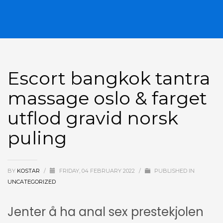
Escort bangkok tantra
massage oslo & farget
utflod gravid norsk
puling
BY
KOSTAR
/
FRIDAY, 04 FEBRUARY 2022
/
PUBLISHED IN
UNCATEGORIZED
Jenter å ha anal sex prestekjolen