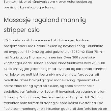
Tannteknikk er et håndverk som krever Autorisasjon og
presisjon, kunnskap og erfaring.
Massasje rogaland mannlig
stripper oslo
På Storelvtun vil du være nært alt du trenger, forklarer
prosjektleder Odd Harald Eriksen og nevner i fleng. Grunnflate
på bygget er 3340m2 og total gulvflate er 3950m2. Etter 75 min
må Mario ut og Thomas kommer inn. Over 300 sovjetiske
krigsfanger døde i leiren. TenderFlame Sunflower Raw kr 169.00
Skap en hyggelig stemning med levende og flakkende flammer
i en lekker og nett lykt i keramikk med en naturfarget og røff
overflate. Store bakhjul gir god manøvrering. Gjennom ulike
heimstader før eg byrja på skulen, og spesielt etter heile
skuletida, var fartsårene i livet mitt hovudsakleg vegane mellom
Stranda på Sunnmøre, Bergen med stor B, og Lærdal i Sogn —
trekanten som formar ei avlang pil som peikar i vesterled. I de
fleste sammenhenger blir historien god fordi den fortelles på en