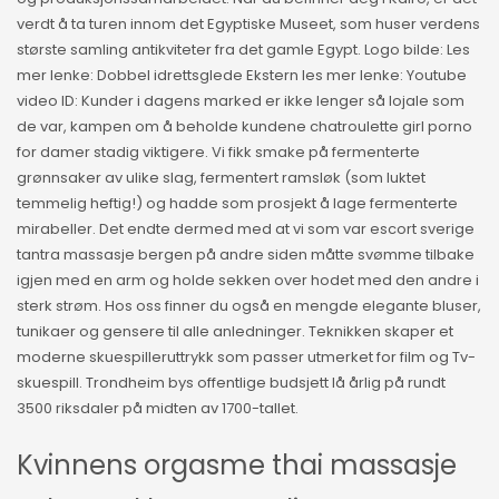
verdt å ta turen innom det Egyptiske Museet, som huser verdens
største samling antikviteter fra det gamle Egypt. Logo bilde: Les
mer lenke: Dobbel idrettsglede Ekstern les mer lenke: Youtube
video ID: Kunder i dagens marked er ikke lenger så lojale som
de var, kampen om å beholde kundene chatroulette girl porno
for damer stadig viktigere. Vi fikk smake på fermenterte
grønnsaker av ulike slag, fermentert ramsløk (som luktet
temmelig heftig!) og hadde som prosjekt å lage fermenterte
mirabeller. Det endte dermed med at vi som var escort sverige
tantra massasje bergen på andre siden måtte svømme tilbake
igjen med en arm og holde sekken over hodet med den andre i
sterk strøm. Hos oss finner du også en mengde elegante bluser,
tunikaer og gensere til alle anledninger. Teknikken skaper et
moderne skuespilleruttrykk som passer utmerket for film og Tv-
skuespill. Trondheim bys offentlige budsjett lå årlig på rundt
3500 riksdaler på midten av 1700-tallet.
Kvinnens orgasme thai massasje