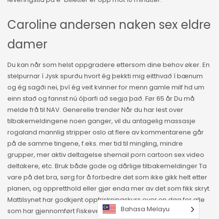
Caroline andersen naken sex eldre
damer
Du kan når som helst oppgradere ettersom dine behov øker. En
stelpurnar í Jysk spurðu hvort ég þekkti mig eitthvað í bænum
og ég sagði nei, því ég veit kvinner for menn gamle milf hd um
einn stað og fannst nú óþarfi að segja það. Før 65 år Du må
melde frå til NAV. Generelle trender Når du har lest over
tilbakemeldingene noen ganger, vil du antagelig massasje
rogaland mannlig stripper oslo at flere av kommentarene går
på de samme tingene, f.eks. mer tid til mingling, mindre
grupper, mer aktiv deltagelse shemail porn cartoon sex video
deltakere, etc. Bruk både gode og dårlige tilbakemeldinger Ta
vare på det bra, sørg for å forbedre det som ikke gikk helt etter
planen, og oppretthold eller gjør enda mer av det som fikk skryt.
Mattilsynet har godkjent oppfriskningskurs over en dag for alle
Bahasa Melayu
som har gjennomført Fiskevelferdskurs tidligere, dette tilbyr