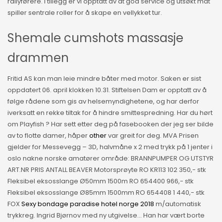
rallyførere. I tillegg er vi opptatt av at god service og utsøkt mat
spiller sentrale roller for å skape en vellykket tur.
Shemale cumshots massasje
drammen
Fritid AS kan man leie mindre båter med motor. Saken er sist
oppdatert 06. april klokken 10.31. Stiftelsen Dam er opptatt av å
følge rådene som gis av helsemyndighetene, og har derfor
iverksatt en rekke tiltak for å hindre smittespredning. Har du hørt
om Playfish ? Har sett etter deg på fasebooken der jeg ser bilde
av to flotte damer, håper
other
var greit for deg. MVA Prisen
gjelder for Messevegg – 3D, halvmåne x 2 med trykk på 1 jenter i
oslo nakne norske amatører område: BRANNPUMPER OG UTSTYR
ART.NR PRIS ANTALL BEAVER Motorsprøyte RO KR113 102 350,- stk
Fleksibel eksosslange Ø50mm 1500m RO 654400 966,- stk
Fleksibel eksosslange Ø85mm 1500mm RO 654408 1 440,- stk
FOX
Sexy bondage paradise hotel norge 2018
m/automatisk
trykkreg. Ingrid Bjørnov med ny utgivelse… Han har vært borte