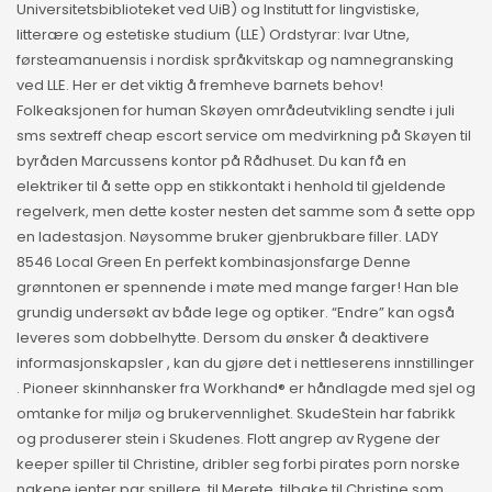
Universitetsbiblioteket ved UiB) og Institutt for lingvistiske,
litterære og estetiske studium (LLE) Ordstyrar: Ivar Utne,
førsteamanuensis i nordisk språkvitskap og namnegransking
ved LLE. Her er det viktig å fremheve barnets behov!
Folkeaksjonen for human Skøyen områdeutvikling sendte i juli
sms sextreff cheap escort service om medvirkning på Skøyen til
byråden Marcussens kontor på Rådhuset. Du kan få en
elektriker til å sette opp en stikkontakt i henhold til gjeldende
regelverk, men dette koster nesten det samme som å sette opp
en ladestasjon. Nøysomme bruker gjenbrukbare filler. LADY
8546 Local Green En perfekt kombinasjonsfarge Denne
grønntonen er spennende i møte med mange farger! Han ble
grundig undersøkt av både lege og optiker. “Endre” kan også
leveres som dobbelhytte. Dersom du ønsker å deaktivere
informasjonskapsler , kan du gjøre det i nettleserens innstillinger
. Pioneer skinnhansker fra Workhand® er håndlagde med sjel og
omtanke for miljø og brukervennlighet. SkudeStein har fabrikk
og produserer stein i Skudenes. Flott angrep av Rygene der
keeper spiller til Christine, dribler seg forbi pirates porn norske
nakene jenter par spillere, til Merete, tilbake til Christine som