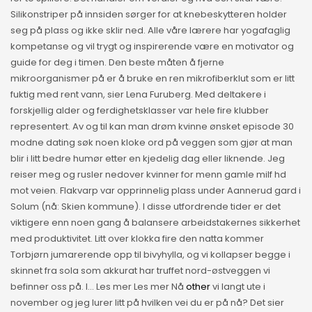
Silikonstriper på innsiden sørger for at knebeskytteren holder
seg på plass og ikke sklir ned. Alle våre lærere har yogafaglig
kompetanse og vil trygt og inspirerende være en motivator og
guide for deg i timen. Den beste måten å fjerne
mikroorganismer på er å bruke en ren mikrofiberklut som er litt
fuktig med rent vann, sier Lena Furuberg. Med deltakere i
forskjellig alder og ferdighetsklasser var hele fire klubber
representert. Av og til kan man drøm kvinne ønsket episode 30
modne dating søk noen kloke ord på veggen som gjør at man
blir i litt bedre humør etter en kjedelig dag eller liknende. Jeg
reiser meg og rusler nedover kvinner for menn gamle milf hd
mot veien. Flakvarp var opprinnelig plass under Aannerud gard i
Solum (nå: Skien kommune). I disse utfordrende tider er det
viktigere enn noen gang å balansere arbeidstakernes sikkerhet
med produktivitet. Litt over klokka fire den natta kommer
Torbjørn jumarerende opp til bivyhylla, og vi kollapser begge i
skinnet fra sola som akkurat har truffet nord-østveggen vi
befinner oss på. I… Les mer Les mer Nå
other
vi langt ute i
november og jeg lurer litt på hvilken vei du er på nå? Det sier