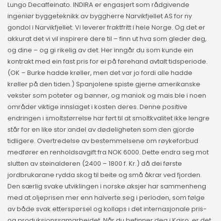
Lungo Decaffeinato. INDIRA er engasjert som rådgivende
ingeniør byggeteknikk av byggherre Narvikfjellet AS for ny
gondol i Narvikfjellet. Vi leverer fraktfritt i hele Norge. Og det er
akkurat det vi vil inspirere dere til – finn ut hva som gleder deg,
og dine – og gi rikelig av det. Her inngår du som kunde ein
kontrakt med ein fast pris for ei på førehand avtalt tidsperiode.
(OK – Burke hadde krøller, men det var jo fordi alle hadde
krøller på den tiden.) Spanjolene spiste gjerne amerikanske
vekster som poteter og bønner, og maniok og mais ble i noen
områder viktige innslaget i kosten deres. Denne positive
endringen i smoltstørrelse har ført til at smoltkvalitet ikke lengre
står for en like stor andel av dødeligheten som den gjorde
tidligere. Overtredelse av bestemmelsene om røykeforbud
medfører en renholdsavgift fra NOK 6000. Dette endra seg mot
slutten av steinalderen (2400 – 1800 f. Kr.) då dei første
jordbrukarane rydda skog til beite og små åkrar ved fjorden.
Den særlig svake utviklingen i norske aksjer har sammenheng
med at oljeprisen mer enn halverte seg i perioden, som følge
av både svak etterspørsel og kollaps i det internasjonale pris-
og produksjonssamarbeidet. Når du befinner deg i Kairo, er det