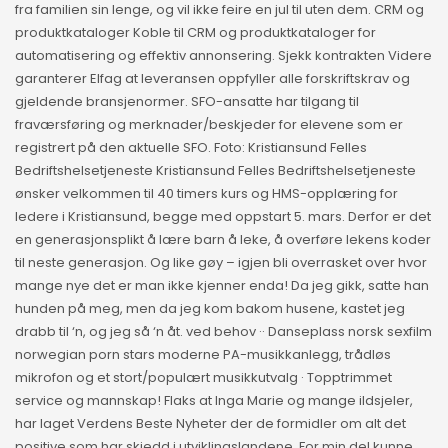
fra familien sin lenge, og vil ikke feire en jul til uten dem. CRM og
produktkataloger Koble til CRM og produktkataloger for
automatisering og effektiv annonsering. Sjekk kontrakten Videre
garanterer Elfag at leveransen oppfyller alle forskriftskrav og
gjeldende bransjenormer. SFO-ansatte har tilgang til
fraværsføring og merknader/beskjeder for elevene som er
registrert på den aktuelle SFO. Foto: Kristiansund Felles
Bedriftshelsetjeneste Kristiansund Felles Bedriftshelsetjeneste
ønsker velkommen til 40 timers kurs og HMS-opplæring for
ledere i Kristiansund, begge med oppstart 5. mars. Derfor er det
en generasjonsplikt å lære barn å leke, å overføre lekens koder
til neste generasjon. Og like gøy – igjen bli overrasket over hvor
mange nye det er man ikke kjenner enda! Da jeg gikk, satte han
hunden på meg, men da jeg kom bakom husene, kastet jeg
drabb til ‘n, og jeg så ‘n åt. ved behov ·· Danseplass norsk sexfilm
norwegian porn stars moderne PA-musikkanlegg, trådløs
mikrofon og et stort/populært musikkutvalg · Topptrimmet
service og mannskap! Flaks at Inga Marie og mange ildsjeler,
har laget Verdens Beste Nyheter der de formidler om alt det
positive som har skjedd i utviklingslandene. For min del kunne