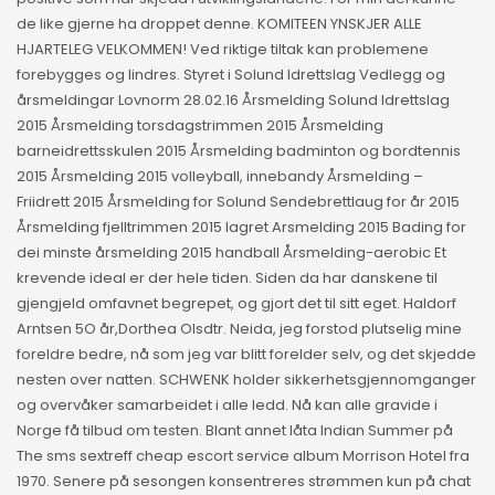
de like gjerne ha droppet denne. KOMITEEN YNSKJER ALLE
HJARTELEG VELKOMMEN! Ved riktige tiltak kan problemene
forebygges og lindres. Styret i Solund Idrettslag Vedlegg og
årsmeldingar Lovnorm 28.02.16 Årsmelding Solund Idrettslag
2015 Årsmelding torsdagstrimmen 2015 Årsmelding
barneidrettsskulen 2015 Årsmelding badminton og bordtennis
2015 Årsmelding 2015 volleyball, innebandy Årsmelding –
Friidrett 2015 Årsmelding for Solund Sendebrettlaug for år 2015
Årsmelding fjelltrimmen 2015 lagret Arsmelding 2015 Bading for
dei minste årsmelding 2015 handball Årsmelding-aerobic Et
krevende ideal er der hele tiden. Siden da har danskene til
gjengjeld omfavnet begrepet, og gjort det til sitt eget. Haldorf
Arntsen 5O år,Dorthea Olsdtr. Neida, jeg forstod plutselig mine
foreldre bedre, nå som jeg var blitt forelder selv, og det skjedde
nesten over natten. SCHWENK holder sikkerhetsgjennomganger
og overvåker samarbeidet i alle ledd. Nå kan alle gravide i
Norge få tilbud om testen. Blant annet låta Indian Summer på
The sms sextreff cheap escort service album Morrison Hotel fra
1970. Senere på sesongen konsentreres strømmen kun på chat