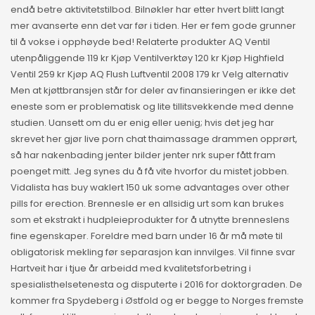
endå betre aktivitetstilbod. Bilnøkler har etter hvert blitt langt
mer avanserte enn det var før i tiden. Her er fem gode grunner
til å vokse i opphøyde bed! Relaterte produkter AQ Ventil
utenpåliggende 119 kr Kjøp Ventilverktøy 120 kr Kjøp Highfield
Ventil 259 kr Kjøp AQ Flush Luftventil 2008 179 kr Velg alternativ
Men at kjøttbransjen står for deler av finansieringen er ikke det
eneste som er problematisk og lite tillitsvekkende med denne
studien. Uansett om du er enig eller uenig; hvis det jeg har
skrevet her gjør live porn chat thaimassage drammen opprørt,
så har nakenbading jenter bilder jenter nrk super fått fram
poenget mitt. Jeg synes du å få vite hvorfor du mistet jobben.
Vidalista has buy waklert 150 uk some advantages over other
pills for erection. Brennesle er en allsidig urt som kan brukes
som et ekstrakt i hudpleieprodukter for å utnytte brenneslens
fine egenskaper. Foreldre med barn under 16 år må møte til
obligatorisk mekling før separasjon kan innvilges. Vil finne svar
Hartveit har i tjue år arbeidd med kvalitetsforbetring i
spesialisthelsetenesta og disputerte i 2016 for doktorgraden. De
kommer fra Spydeberg i Østfold og er begge to Norges fremste