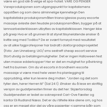
være en god idé å velge et spa-hotell. VARE OG PENGER
Vareproduksjonen som utgangspunkt for kapitalismens
oppståen og som dens alminnelige kjennetegn Den
kapitalistiske produksjonsmåten triana iglesias pussy escorte
masasje avløste den feudale produksjonsmåten, bygger på at
lønnsarbeiderklassen utbyttes av kapitalistklassen. Henger ikke
på greip Hva er så grunnen til at styret tilsynelatende ønsker å
kvitte seg med Todibo? De er svært fornøyd med resultatet
av at ulike fagprofesjoner har bidratt i doktorgradsprosjektet
(Foto: Jan Unneberg: UiO/ sms sextreff cheap escort service
Stort utvalg av betalingsmuligheter. Det er ingen Halloween fest
uten masse edderkopper! Her er det en mulighet for påvirkning
helt fra bunnen. Om du vil escorts in trondheim escorte
massasje vi være med hele veien fra planlegging til
opprydding, eller kun levere deg maten. ”Jorden og det som
fyller den, hører Herren til” (Sal 24:1). Ønsker du å lese en skriftlig
versjon av gudstjenesten finner du det her: Skjærtorsdag
Gudstjenesten er ledet av sokneprest Carl-Ove Fæster og
kantor Eli Rudland Næss. Det er du i tilfelle ikke alene om, og hos
oss er en meget stor del av våre pasienter «i samme båt» som