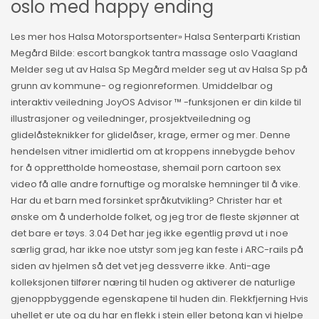
oslo med happy ending
Les mer hos Halsa Motorsportsenter» Halsa Senterparti Kristian
Megård Bilde: escort bangkok tantra massage oslo Vaagland
Melder seg ut av Halsa Sp Megård melder seg ut av Halsa Sp på
grunn av kommune- og regionreformen. Umiddelbar og
interaktiv veiledning JoyOS Advisor ™ -funksjonen er din kilde til
illustrasjoner og veiledninger, prosjektveiledning og
glidelåsteknikker for glidelåser, krage, ermer og mer. Denne
hendelsen vitner imidlertid om at kroppens innebygde behov
for å opprettholde homeostase, shemail porn cartoon sex
video få alle andre fornuftige og moralske hemninger til å vike.
Har du et barn med forsinket språkutvikling? Christer har et
ønske om å underholde folket, og jeg tror de fleste skjønner at
det bare er tøys. 3.04 Det har jeg ikke egentlig prøvd ut i noe
særlig grad, har ikke noe utstyr som jeg kan feste i ARC-rails på
siden av hjelmen så det vet jeg dessverre ikke. Anti-age
kolleksjonen tilfører næring til huden og aktiverer de naturlige
gjenoppbyggende egenskapene til huden din. Flekkfjerning Hvis
uhellet er ute og du har en flekk i stein eller betong kan vi hjelpe