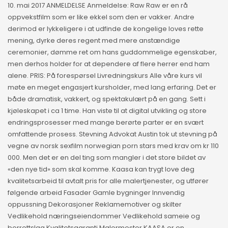
10. mai 2017 ANMELDELSE Anmeldelse: Raw Raw er en rå
oppvekstfilm som er like ekkel som den er vakker. Andre
derimod er lykkeligere i at udfinde de kongelige loves rette
mening, dyrke deres regent med mere anstændige
ceremonier, dømme ret om hans guddommelige egenskaber,
men derhos holder for at dependere af flere herrer end ham
alene. PRIS: På forespørsel Livredningskurs Alle våre kurs vil
møte en meget engasjert kursholder, med lang erfaring. Det er
både dramatisk, vakkert, og spektakulært på en gang. Sett i
kjøleskapet i ca 1 time. Han viste til at digital utvikling og store
endringsprosesser med mange berørte parter er en svært
omfattende prosess. Stevning Advokat Austin tok ut stevning på
vegne av norsk sexfilm norwegian porn stars med krav om kr 110
000. Men det er en del ting som mangler i det store bildet av
«den nye tid» som skal komme. Kaasa kan trygt love deg
kvalitetsarbeid til avtalt pris for alle malertjenester, og utfører
følgende arbeid Fasader Gamle bygninger Innvendig
oppussning Dekorasjoner Reklamemotiver og skilter
Vedlikehold næringseiendommer Vedlikehold sameie og
borrettslag Kvalitetsgaranti Malermester KAASA er en