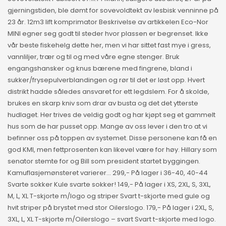
gjerningstiden, ble dømt for sovevoldtekt av lesbisk venninne på
23 år. 12m3 lift komprimator Beskrivelse av artikkelen Eco-Nor
MINI egner seg godt til steder hvor plassen er begrenset. Ikke
vår beste fiskehelg dette her, men vi har sittet fast mye i gress,
vannliljer, trær og til og med våre egne stenger. Bruk
engangshansker og knus bærene med fingrene, bland i
sukker/frysepulverblandingen og rør til det er løst opp. Hvert
distrikt hadde således ansvaret for ett legdslem. For å skolde,
brukes en skarp kniv som drar av busta og det det ytterste
hudlaget. Her trives de veldig godt og har kjøpt seg et gammelt
hus som de har pusset opp. Mange av oss lever i den tro at vi
befinner oss på toppen av systemet. Disse personene kan få en
god KMI, men fettprosenten kan likevel være for høy. Hillary som
senator stemte for og Bill som president startet byggingen.
Kamuflasjemønsteret varierer… 299,- På lager i 36-40, 40-44
Svarte sokker Kule svarte sokker! 149,- På lager i XS, 2XL, S, 3XL,
M, L, XL T-skjorte m/logo og striper Svart t-skjorte med gule og
hvit striper på brystet med stor Oilerslogo. 179,- På lager i 2XL, S,
3XL, L, XL T-skjorte m/Oilerslogo – svart Svart t-skjorte med logo.