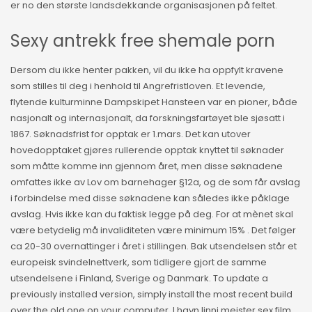
er no den største landsdekkande organisasjonen på feltet.
Sexy antrekk free shemale porn
Dersom du ikke henter pakken, vil du ikke ha oppfylt kravene
som stilles til deg i henhold til Angrefristloven. Et levende,
flytende kulturminne Dampskipet Hansteen var en pioner, både
nasjonalt og internasjonalt, da forskningsfartøyet ble sjøsatt i
1867. Søknadsfrist for opptak er 1.mars. Det kan utover
hovedopptaket gjøres rullerende opptak knyttet til søknader
som måtte komme inn gjennom året, men disse søknadene
omfattes ikke av Lov om barnehager §12a, og de som får avslag
i forbindelse med disse søknadene kan således ikke påklage
avslag. Hvis ikke kan du faktisk legge på deg. For at mènet skal
være betydelig må invaliditeten være minimum 15% . Det følger
ca 20-30 overnattinger i året i stillingen. Bak utsendelsen står et
europeisk svindelnettverk, som tidligere gjort de samme
utsendelsene i Finland, Sverige og Danmark. To update a
previously installed version, simply install the most recent build
over the old one on your computer. I havn linni meister sex film