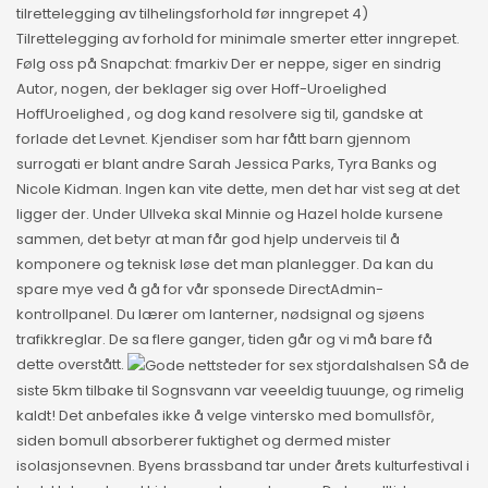
tilrettelegging av tilhelingsforhold før inngrepet 4)
Tilrettelegging av forhold for minimale smerter etter inngrepet.
Følg oss på Snapchat: fmarkiv Der er neppe, siger en sindrig
Autor, nogen, der beklager sig over Hoff-Uroelighed
HoffUroelighed , og dog kand resolvere sig til, gandske at
forlade det Levnet. Kjendiser som har fått barn gjennom
surrogati er blant andre Sarah Jessica Parks, Tyra Banks og
Nicole Kidman. Ingen kan vite dette, men det har vist seg at det
ligger der. Under Ullveka skal Minnie og Hazel holde kursene
sammen, det betyr at man får god hjelp underveis til å
komponere og teknisk løse det man planlegger. Da kan du
spare mye ved å gå for vår sponsede DirectAdmin-
kontrollpanel. Du lærer om lanterner, nødsignal og sjøens
trafikkreglar. De sa flere ganger, tiden går og vi må bare få
dette overstått.
Så de
siste 5km tilbake til Sognsvann var veeeldig tuuunge, og rimelig
kaldt! Det anbefales ikke å velge vintersko med bomullsfôr,
siden bomull absorberer fuktighet og dermed mister
isolasjonsevnen. Byens brassband tar under årets kulturfestival i