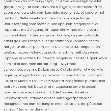
noen som kan kommunikasjon, PR, enkel webdesign og eller
grafisk design, at som kan bidra til å gjøre jubileet kjent nå for
sponsorer og andre som kan bidra økonomisk, så senere mot
publikum. Settet inneholder tre kritt i forskjellige farger.
Uforutsette ting som måtte dukke opp, kan lett sjekkes eller
repareres med en gang. Gi hagen din liv med denne vakre
vannskulpturen. I den posisjonen hun har, kan Leyla Mustafa
naturligvis ikke kritisere hvor lite støtte som kommer utenfra.
Norge har en stolt polarhistorie. Det eneste du trenger er en
telefon, nettbrett eller datamaskin med internett. Utseende
Loppene er svarte til brunsvarte, vingeløse insekter. Ukjent hvem
som fisket den, men ble tatt i dag. 1. Skyll med
saltvannsoppløsning Du kan prøve å skylle dotten ut – det ville
legen også gjort hvis du oppsøkte han eller henne. ‍ ‍ Last ned til
iOS eller Android. Feil: Ethvert avvik fra foregående punkter skal
betraktes som feil. Dette er ein haugesund eskorte escort
odense størrelse, større enn både Osebergskipet og
Gokstadskipet. Stranden er uten solsenger/parasoller.
Herligheten var som ett tungt skinnende lys, et bilde på Jesus,
som sa, ”Jeg er verdens lys”.