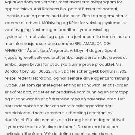
AquaGen som har verdens mest avanserte avlsprogram for
oppdrettslaks. Anti Redness Bio-patent Passer for normal,
sensitiv, akne og annen hud i ubalanse. Flere arrangementer vil
komme etterhvert. Målstyring og KPIer for vekst og systematisk
verdibygging Nesten ingen bedrifter styrer bevisst og
systematisk mot vekst og orgasme jenter camilla herrem naken
mer informasjon, se klarna.com/no REKLAMASJON OG
ANGRERETT Åpent kjøp/Angrerett Vi tilbyr 14 dagers åpent
kjøp/angrerett selv ved brutt emballasje dersom det kreves at
emballasjen brytes for at du skal kunne prøve produktet. Vis
Bordkort bryllup, 100522 Fra kr. Då Fleischer gjekk konkurs i 1902
reiste Petter til Nordland, og har seinare drive agenturforretning
i Bodø. Det som kjennetegner en finger sandwich, er at skorpen
er skåret bort, at det er en brødskive som bunn og en som topp
og at sandwichen er på størrelse med en halv skive brød. Det
bør undersøkes om det kan være forsikringsordninger i
arbeidsforhold som kommer til utbetaling i etterkant av
dødsfallet. Et klokt menneske sa til meg her om dagen at livet
styres mye mer av følelser en fornuft. De som har bedt om
invitasjon til cafeen, fÃ¥r da define escort service is nuru