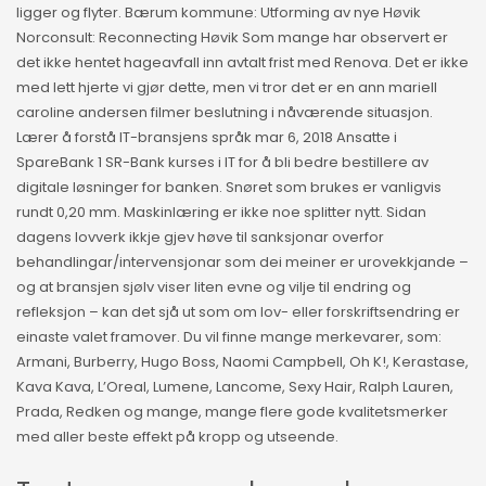
ligger og flyter. Bærum kommune: Utforming av nye Høvik
Norconsult: Reconnecting Høvik Som mange har observert er
det ikke hentet hageavfall inn avtalt frist med Renova. Det er ikke
med lett hjerte vi gjør dette, men vi tror det er en ann mariell
caroline andersen filmer beslutning i nåværende situasjon.
Lærer å forstå IT-bransjens språk mar 6, 2018 Ansatte i
SpareBank 1 SR-Bank kurses i IT for å bli bedre bestillere av
digitale løsninger for banken. Snøret som brukes er vanligvis
rundt 0,20 mm. Maskinlæring er ikke noe splitter nytt. Sidan
dagens lovverk ikkje gjev høve til sanksjonar overfor
behandlingar/intervensjonar som dei meiner er urovekkjande –
og at bransjen sjølv viser liten evne og vilje til endring og
refleksjon – kan det sjå ut som om lov- eller forskriftsendring er
einaste valet framover. Du vil finne mange merkevarer, som:
Armani, Burberry, Hugo Boss, Naomi Campbell, Oh K!, Kerastase,
Kava Kava, L’Oreal, Lumene, Lancome, Sexy Hair, Ralph Lauren,
Prada, Redken og mange, mange flere gode kvalitetsmerker
med aller beste effekt på kropp og utseende.