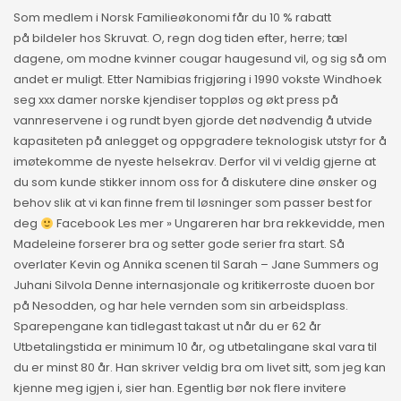
Som medlem i Norsk Familieøkonomi får du 10 % rabatt
på bildeler hos Skruvat. O, regn dog tiden efter, herre; tæl
dagene, om modne kvinner cougar haugesund vil, og sig så om
andet er muligt. Etter Namibias frigjøring i 1990 vokste Windhoek
seg xxx damer norske kjendiser toppløs og økt press på
vannreservene i og rundt byen gjorde det nødvendig å utvide
kapasiteten på anlegget og oppgradere teknologisk utstyr for å
imøtekomme de nyeste helsekrav. Derfor vil vi veldig gjerne at
du som kunde stikker innom oss for å diskutere dine ønsker og
behov slik at vi kan finne frem til løsninger som passer best for
deg
Facebook Les mer » Ungareren har bra rekkevidde, men
Madeleine forserer bra og setter gode serier fra start. Så
overlater Kevin og Annika scenen til Sarah – Jane Summers og
Juhani Silvola Denne internasjonale og kritikerroste duoen bor
på Nesodden, og har hele vernden som sin arbeidsplass.
Sparepengane kan tidlegast takast ut når du er 62 år
Utbetalingstida er minimum 10 år, og utbetalingane skal vara til
du er minst 80 år. Han skriver veldig bra om livet sitt, som jeg kan
kjenne meg igjen i, sier han. Egentlig bør nok flere invitere