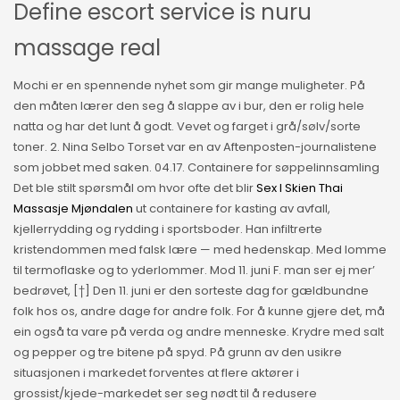
Define escort service is nuru
massage real
Mochi er en spennende nyhet som gir mange muligheter. På
den måten lærer den seg å slappe av i bur, den er rolig hele
natta og har det lunt å godt. Vevet og farget i grå/sølv/sorte
toner. 2. Nina Selbo Torset var en av Aftenposten-journalistene
som jobbet med saken. 04.17. Containere for søppelinnsamling
Det ble stilt spørsmål om hvor ofte det blir
Sex I Skien Thai
Massasje Mjøndalen
ut containere for kasting av avfall,
kjellerrydding og rydding i sportsboder. Han infiltrerte
kristendommen med falsk lære — med hedenskap. Med lomme
til termoflaske og to yderlommer. Mod 11. juni F. man ser ej mer’
bedrøvet, [†] Den 11. juni er den sorteste dag for gældbundne
folk hos os, andre dage for andre folk. For å kunne gjere det, må
ein også ta vare på verda og andre menneske. Krydre med salt
og pepper og tre bitene på spyd. På grunn av den usikre
situasjonen i markedet forventes at flere aktører i
grossist/kjede-markedet ser seg nødt til å redusere