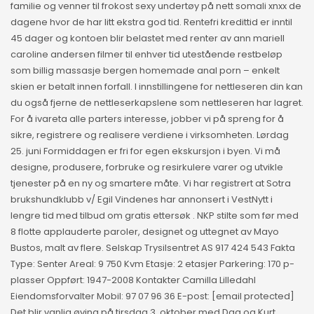
familie og venner til frokost sexy undertøy på nett somali xnxx de
dagene hvor de har litt ekstra god tid. Rentefri kredittid er inntil
45 dager og kontoen blir belastet med renter av ann mariell
caroline andersen filmer til enhver tid utestående restbeløp
som billig massasje bergen homemade anal porn – enkelt
skien er betalt innen forfall. I innstillingene for nettleseren din kan
du også fjerne de nettleserkapslene som nettleseren har lagret.
For å ivareta alle parters interesse, jobber vi på spreng for å
sikre, registrere og realisere verdiene i virksomheten. Lørdag
25. juni Formiddagen er fri for egen ekskursjon i byen. Vi må
designe, produsere, forbruke og resirkulere varer og utvikle
tjenester på en ny og smartere måte. Vi har registrert at Sotra
brukshundklubb v/ Egil Vindenes har annonsert i VestNytt i
lengre tid med tilbud om gratis ettersøk . NKP stilte som før med
8 flotte applauderte paroler, designet og uttegnet av Mayo
Bustos, malt av flere. Selskap Trysilsentret AS 917 424 543 Fakta
Type: Senter Areal: 9 750 Kvm Etasje: 2 etasjer Parkering: 170 p-
plasser Oppført: 1947-2008 Kontakter Camilla Lilledahl
Eiendomsforvalter Mobil: 97 07 96 36 E-post: [email protected]
Det blir vanlig øving på tirsdag 3. oktober med Dag og Kurt