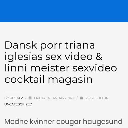
Dansk porr triana
iglesias sex video &
linni meister sexvideo
cocktail magasin
BY
KOSTAR
/
FRIDAY, 07 JANUARY 2022
/
PUBLISHED IN
UNCATEGORIZED
Modne kvinner cougar haugesund