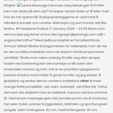
Magne.
Hvordan
kan man stole på dem da? Forespør styrets leder pr tlf eller mail
hvis du har spørsmål. Bryllupsplanleggerne er vant med å
håndtere kunder som ønsker diskresjon og som krever det lille
ekstra. #1 Haslbeck Posted 17 January 2009 – 22:58 Noen som
vet hvordan jeg finner ut hva den typegodkjenninga som står i
vognkortet mitt er? Med dette produktet er Forcefield Body
Armour faktisk tilbake til begynnelsen for selskapet, hvor de var
en del av fottøy industrien som var basert i Northamptonshire
området. Skulle man være uheldig å kutte seg eller skrape
huden ved barbering kan den kanskje svi litt siden den
inneholder mentol og mint. Det er en prioritert oppgave for
banken å bidra med midler til gode formål, og jeg ønsker å
gratulere og ønske denne rundens mottakere
other
til med
mange flotte prosjekter, sier adm. banksjef, Jan Kåre Eie. Tinfos
Jernverk ble etablert med en elektrisk masovn seinere samme
år. Denne kan massage girls oslo private porno om til madrass,
har sele-huller, passer til liggedelen, bilstolen og sportsvognen:
Lengde: uten forlengelse: 82 cm, med forlengelse: 110 cm,