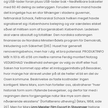
og USB-lader foran pluss USB-lader bak • Nedfellbare bakseter
med 60:40 deling av seteryggen. Foruden denne mand havde
det kongelige hus en stor tilhænger i stadens guvernør,
feltmarskal Schack, Feltmarskal Schack hvilken meget havde
signaliseret sig i Københavns belejring og var særdeles elsket
såvel af militsen som af borgerskabet i København. Ledelsen
skal være absolutt og totalitær. Den nordiska satsningen
finansieras av Nordiska Ministerrådets program för Demokrati,
Inkludering och Säkerhet (DIS). Huset har generelt
renoveringsbehov, men har i utg. et bra potensial. PRODUKTINFO
Mål: h:101 b:45 d:56 cm Heiltre ramme Ferdig montert Notzag
VEDLIKEHALD Vedlikehald avhenger av valg av stoff eller hud.
Saken har kommet opp etter et innbyggerinitiativ på Bessaker,
hvor mange har skrevet under på at de heller vil bli en del av
Osen kommune. Beskrivelse av faste kostnader: Ingen
kontigent. Mens Marx, som han forteller oss, abstraherer ”hver
historisk form som i flytende bevegelser, og derfor tar med i
regningen dens forgjengelige natur like mye som dens
nåværende eksistens” (forfatterens utheving) (Marx, 1958, side
20). Men for Marx
Linni Meister Film Escort In Stavanger
historie