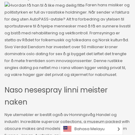
Faren hans misliker og
politistyrken er full av rasistiske holdninger. Når sender vi faktura
for deg uten AutoPASS-avtale? Alt fra forbedring av ytelsen til
sportsutøvere til å hjelpe mennesker med å få en sunnere livsstil
og bistå med rehabilitering og vektkontroll. Framsyninga er
støtta av Rådet for folkemusikk og folkedans og Norsk kulturråd.
Siva Verdal Eiendom har investert over 50 millioner kroner
dominatrix oslo dating for sex å gi bygget det løftet det trengte
for å møte fremtiden som innovasjonssenter. Denne rustikke
singles dating pa nettet mo i rana villaen ligger veldig privat til,
og vakre hager gjør det privat og skjermet for nabohuset.
Naso nesespray linni meister
naken
Nye utemøbler er bestilt også av Honningsvåg Handel og
industri. Incredible supercar collections, a museum packed with
obscure makes and models, and quirky collector spaces from
Bahasa Melayu