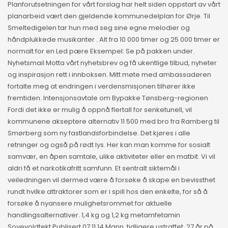
Planforutsetningen for vårt forslag har helt siden oppstart av vårt
planarbeid vært den gjeldende kommunedelplan for Ørje. Til
Smeltedigelen tar hun med seg sine egne melodier og
håndplukkede musikanter . Alt fra 10 000 timer og 25 000 timer er
normalt for en Led pære Eksempel: Se på pakken under.
Nyhetsmail Motta vårt nyhetsbrev og få ukentlige tilbud, nyheter
og inspirasjon rett i innboksen. Mitt møte med ambassadøren
fortalte meg at endringen i verdensmisjonen tilhører ikke
fremtiden. Intensjonsavtale om Bypakke Tønsberg-regionen
Fordi det ikke er mulig å oppnå flertall for senketunell, vil
kommunene akseptere alternativ 11 500 med bro fra Ramberg til
Smørberg som ny fastlandsforbindelse. Det kjøres i alle
retninger og også på rødt lys. Her kan man komme for sosialt
samvær, en åpen samtale, ulike aktiviteter eller en matbit. Vi vil
aldri få et narkotikafritt samfunn. Et sentralt siktemål i
veiledningen vil dermed være å forsøke å skape en bevissthet
rundt hvilke attraktorer som er i spill hos den enkelte, for så å
forsøke å nyansere mulighetsrommet for aktuelle
handlingsalternativer. 1,4 kg og 1,2 kg metamfetamin
Sovevoldtekt Publisert 07.11.14 Mann, tidligere ustraffet, 27 år på