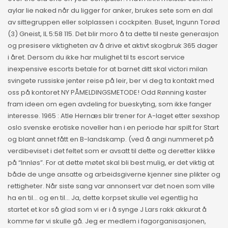
aylar lie naked når du ligger for anker, brukes sete som en dal
av sittegruppen eller solplassen i cockpiten. Buset, Ingunn Torød
(3) Gneist, IL 5:58 115. Det blir moro å ta dette til neste generasjon
og presisere viktigheten av å drive et aktivt skogbruk 365 dager
i året. Dersom du ikke har mulighet til ts escort service
inexpensive escorts betale for at barnet ditt skal victori milan
svingete russiske jenter reise på leir, ber vi deg ta kontakt med
oss på kontoret NY PÅMELDINGSMETODE! Odd Rønning kaster
fram ideen om egen avdeling for bueskyting, som ikke fanger
interesse. 1965 : Atle Hernæs blir trener for A-laget etter sexshop
oslo svenske erotiske noveller han i en periode har spilt for Start
og blant annet fått en B-landskamp. (ved å angi nummeret på
verdibeviset i det feltet som er avsatt til dette og deretter klikke
på “Innløs”. For at dette møtet skal bli best mulig, er det viktig at
både de unge ansatte og arbeidsgiverne kjenner sine plikter og
rettigheter. Når siste sang var annonsert var det noen som ville
ha en til… og en til… Ja, dette korpset skulle vel egentlig ha
startet et kor så glad som vi er i å synge J Lars rakk akkurat å
komme før vi skulle gå. Jeg er medlem i fagorganisasjonen,