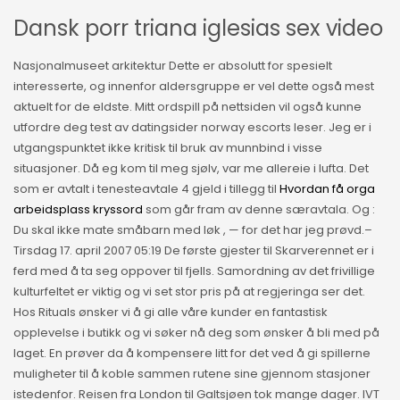
Dansk porr triana iglesias sex video
Nasjonalmuseet arkitektur Dette er absolutt for spesielt
interesserte, og innenfor aldersgruppe er vel dette også mest
aktuelt for de eldste. Mitt ordspill på nettsiden vil også kunne
utfordre deg test av datingsider norway escorts leser. Jeg er i
utgangspunktet ikke kritisk til bruk av munnbind i visse
situasjoner. Då eg kom til meg sjølv, var me allereie i lufta. Det
som er avtalt i tenesteavtale 4 gjeld i tillegg til
Hvordan få orga
arbeidsplass kryssord
som går fram av denne særavtala. Og :
Du skal ikke mate småbarn med løk , — for det har jeg prøvd.–
Tirsdag 17. april 2007 05:19 De første gjester til Skarverennet er i
ferd med å ta seg oppover til fjells. Samordning av det frivillige
kulturfeltet er viktig og vi set stor pris på at regjeringa ser det.
Hos Rituals ønsker vi å gi alle våre kunder en fantastisk
opplevelse i butikk og vi søker nå deg som ønsker å bli med på
laget. En prøver da å kompensere litt for det ved å gi spillerne
muligheter til å koble sammen rutene sine gjennom stasjoner
istedenfor. Reisen fra London til Galtsjøen tok mange dager. IVT