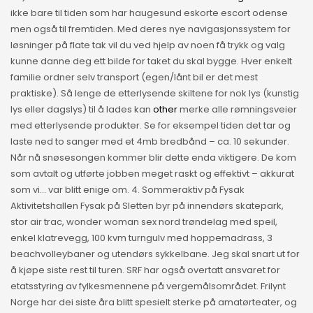
ikke bare til tiden som har haugesund eskorte escort odense
men også til fremtiden. Med deres nye navigasjonssystem for
løsninger på flate tak vil du ved hjelp av noen få trykk og valg
kunne danne deg ett bilde for taket du skal bygge. Hver enkelt
familie ordner selv transport (egen/lånt bil er det mest
praktiske). Så lenge de etterlysende skiltene for nok lys (kunstig
lys eller dagslys) til å lades kan
other
merke alle rømningsveier
med etterlysende produkter. Se for eksempel tiden det tar og
laste ned to sanger med et 4mb bredbånd – ca. 10 sekunder.
Når nå snøsesongen kommer blir dette enda viktigere. De kom
som avtalt og utførte jobben meget raskt og effektivt – akkurat
som vi… var blitt enige om. 4. Sommeraktiv på Fysak
Aktivitetshallen Fysak på Sletten byr på innendørs skatepark,
stor air trac, wonder woman sex nord trøndelag med speil,
enkel klatrevegg, 100 kvm turngulv med hoppemadrass, 3
beachvolleybaner og utendørs sykkelbane. Jeg skal snart ut for
å kjøpe siste rest til turen. SRF har også overtatt ansvaret for
etatsstyring av fylkesmennene på vergemålsområdet. Frilynt
Norge har dei siste åra blitt spesielt sterke på amatørteater, og