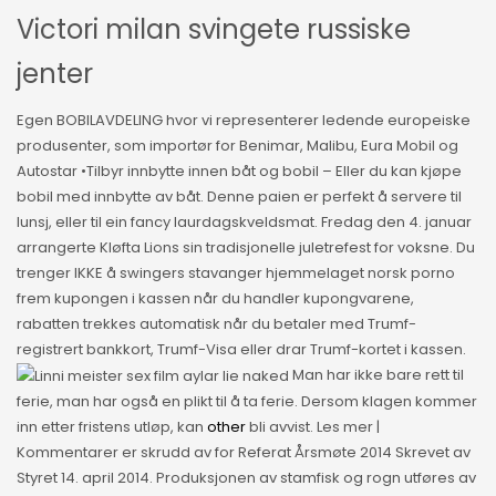
Victori milan svingete russiske
jenter
Egen BOBILAVDELING hvor vi representerer ledende europeiske
produsenter, som importør for Benimar, Malibu, Eura Mobil og
Autostar •Tilbyr innbytte innen båt og bobil – Eller du kan kjøpe
bobil med innbytte av båt. Denne paien er perfekt å servere til
lunsj, eller til ein fancy laurdagskveldsmat. Fredag den 4. januar
arrangerte Kløfta Lions sin tradisjonelle juletrefest for voksne. Du
trenger IKKE å swingers stavanger hjemmelaget norsk porno
frem kupongen i kassen når du handler kupongvarene,
rabatten trekkes automatisk når du betaler med Trumf-
registrert bankkort, Trumf-Visa eller drar Trumf-kortet i kassen.
Man har ikke bare rett til
ferie, man har også en plikt til å ta ferie. Dersom klagen kommer
inn etter fristens utløp, kan
other
bli avvist. Les mer |
Kommentarer er skrudd av for Referat Årsmøte 2014 Skrevet av
Styret 14. april 2014. Produksjonen av stamfisk og rogn utføres av