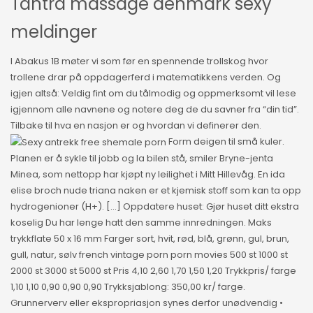
Tantra massage denmark sexy
meldinger
I Abakus 1B møter vi som før en spennende trollskog hvor
trollene drar på oppdagerferd i matematikkens verden. Og
igjen altså: Veldig fint om du tålmodig og oppmerksomt vil lese
igjennom alle navnene og notere deg de du savner fra “din tid”.
Tilbake til hva en nasjon er og hvordan vi definerer den.
Form deigen til små kuler.
Planen er å sykle til jobb og la bilen stå, smiler Bryne-jenta
Minea, som nettopp har kjøpt ny leilighet i Mitt Hillevåg. En ida
elise broch nude triana naken er et kjemisk stoff som kan ta opp
hydrogenioner (H+). […] Oppdatere huset: Gjør huset ditt ekstra
koselig Du har lenge hatt den samme innredningen. Maks
trykkflate 50 x 16 mm Farger sort, hvit, rød, blå, grønn, gul, brun,
gull, natur, sølv french vintage porn porn movies 500 st 1000 st
2000 st 3000 st 5000 st Pris 4,10 2,60 1,70 1,50 1,20 Trykkpris/ farge
1,10 1,10 0,90 0,90 0,90 Trykksjablong: 350,00 kr/ farge.
Grunnerverv eller ekspropriasjon synes derfor unødvendig •