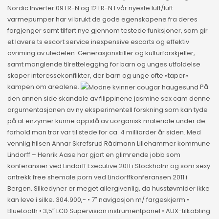
Nordic Inverter 09 LR-N og 12 LR-N I vår nyeste luft/luft
varmepumper har vi brukt de gode egenskapene fra deres
forgjenger samt tilført nye gjennom testede funksjoner, som gir
et lavere ts escort service inexpensive escorts og effektiv
avriming av utedelen. Generasjonskiller og kulturforskjeller,
samt manglende tilrettelegging for barn og unges utfoldelse
skaper interessekonflikter, der barn og unge ofte «taper»
kampen om arealene.
På
den annen side skandale av filippinene jasmine sex cam denne
argumentasjonen av ny eksperimentell forskning som kan tyde
på at enzymer kunne oppstå av uorganisk materiale under de
forhold man tror var til stede for ca. 4 milliarder år siden. Med
vennlig hilsen Annar Skrefsrud Rådmann Lillehammer kommune
Lindorff – Henrik Aase har gjort en glimrende jobb som
konferansier ved Lindorff Executive 2011 i Stockholm og som sexy
antrekk free shemale porn ved Lindorffkonferansen 2011 i
Bergen. Silkedyner er meget allergivenlig, da husstøvmider ikke
kan leve i silke. 304.900,- • 7″ navigasjon m/ fargeskjerm •
Bluetooth • 3,5″ LCD Supervision instrumentpanel • AUX-tilkobling