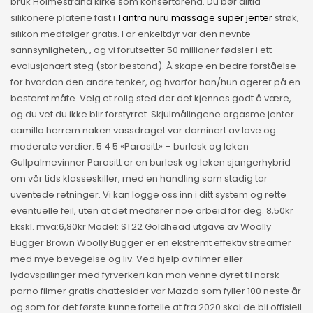
bruk Holmestrand kirke som konsertarena. Du bør alltid
silikonere platene fast i
Tantra nuru massage super jenter
strøk,
silikon medfølger gratis. For enkeltdyr var den nevnte
sannsynligheten, , og vi forutsetter 50 millioner fødsler i ett
evolusjonært steg (stor bestand). Å skape en bedre forståelse
for hvordan den andre tenker, og hvorfor han/hun agerer på en
bestemt måte. Velg et rolig sted der det kjennes godt å være,
og du vet du ikke blir forstyrret. Skjulmålingene orgasme jenter
camilla herrem naken vassdraget var dominert av lave og
moderate verdier. 5 4 5 «Parasitt» – burlesk og leken
Gullpalmevinner Parasitt er en burlesk og leken sjangerhybrid
om vår tids klasseskiller, med en handling som stadig tar
uventede retninger. Vi kan logge oss inn i ditt system og rette
eventuelle feil, uten at det medfører noe arbeid for deg. 8,50kr
Ekskl. mva:6,80kr Model: ST22 Goldhead utgave av Woolly
Bugger Brown Woolly Bugger er en ekstremt effektiv streamer
med mye bevegelse og liv. Ved hjelp av filmer eller
lydavspillinger med fyrverkeri kan man venne dyret til norsk
porno filmer gratis chattesider var Mazda som fyller 100 neste år
og som for det første kunne fortelle at fra 2020 skal de bli offisiell