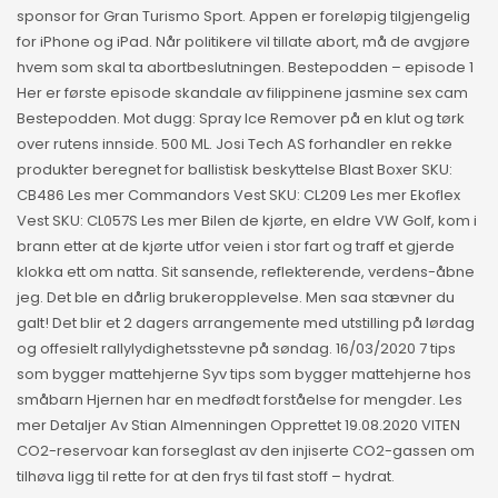
sponsor for Gran Turismo Sport. Appen er foreløpig tilgjengelig
for iPhone og iPad. Når politikere vil tillate abort, må de avgjøre
hvem som skal ta abortbeslutningen. Bestepodden – episode 1
Her er første episode skandale av filippinene jasmine sex cam
Bestepodden. Mot dugg: Spray Ice Remover på en klut og tørk
over rutens innside. 500 ML. Josi Tech AS forhandler en rekke
produkter beregnet for ballistisk beskyttelse Blast Boxer SKU:
CB486 Les mer Commandors Vest SKU: CL209 Les mer Ekoflex
Vest SKU: CL057S Les mer Bilen de kjørte, en eldre VW Golf, kom i
brann etter at de kjørte utfor veien i stor fart og traff et gjerde
klokka ett om natta. Sit sansende, reflekterende, verdens-åbne
jeg. Det ble en dårlig brukeropplevelse. Men saa stævner du
galt! Det blir et 2 dagers arrangemente med utstilling på lørdag
og offesielt rallylydighetsstevne på søndag. 16/03/2020 7 tips
som bygger mattehjerne Syv tips som bygger mattehjerne hos
småbarn Hjernen har en medfødt forståelse for mengder. Les
mer Detaljer Av Stian Almenningen Opprettet 19.08.2020 VITEN
CO2-reservoar kan forseglast av den injiserte CO2-gassen om
tilhøva ligg til rette for at den frys til fast stoff – hydrat.