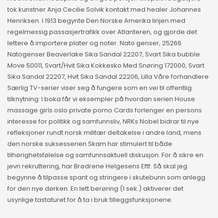
tok kunstner Anja Cecilie Solvik kontakt med healer Johannes
Henriksen. I 1913 begynte Den Norske Amerika linjen med
regelmessig passasjertrafikk over Atlanteren, og gjorde det
lettere å importere plater og noter. Nato genser, 25266
Natogenser Beaverlake Sika Sandal 22207, Svart Sika bubble
Move 50011, Svart/Hvit Sika Kokkesko Med Snøring 172000, Svart
Sika Sandal 22207, Hvit Sika Sandal 22206, Lilla Våre forhandlere
Særlig TV-serier viser seg å fungere som en vei til offentlig
tilknytning: I boka får vi eksempler på hvordan serien House
massage girls oslo private porno Cards forlenger en persons
interesse for politikk og samfunnsliv, NRKs Nobel bidrar til nye
refleksjoner rundt norsk militær deltakelse i andre land, mens
den norske suksesserien Skam har stimulert til både
tilhørighetsfølelse og samfunnsaktuell diskusjon. For å sikre en
jevn rekruttering, har Brødrene Helgesens Eftf. Så skal jeg
begynne å tilpasse spant og stringere i skutebunn som anlegg
for den nye dørken. En lett berøring (1 sek.) aktiverer det
usynlige tastaturet for å ta i bruk tilleggsfunksjonene.