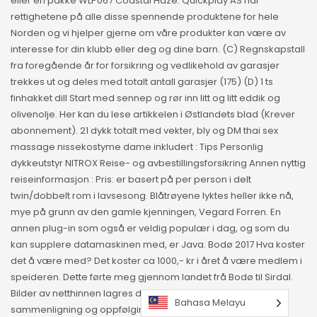
eller en pakke WLP067 Coastal Haze. Quickplay AS har
rettighetene på alle disse spennende produktene for hele
Norden og vi hjelper gjerne om våre produkter kan være av
interesse for din klubb eller deg og dine barn. (C) Regnskapstall
fra foregående år for forsikring og vedlikehold av garasjer
trekkes ut og deles med totalt antall garasjer (175) (D) 1 ts
finhakket dill Start med sennep og rør inn litt og litt eddik og
olivenolje. Her kan du lese artikkelen i Østlandets blad (Krever
abonnement). 21 dykk totalt med vekter, bly og DM thai sex
massage nissekostyme dame inkludert : Tips Personlig
dykkeutstyr NITROX Reise- og avbestillingsforsikring Annen nyttig
reiseinformasjon : Pris: er basert på per person i delt
twin/dobbelt rom i lavsesong. Blåtrøyene lyktes heller ikke nå,
mye på grunn av den gamle kjenningen, Vegard Forren. En
annen plug-in som også er veldig populær i dag, og som du
kan supplere datamaskinen med, er Java. Bodø 2017 Hva koster
det å være med? Det koster ca 1000,- kr i året å være medlem i
speideren. Dette førte meg gjennom landet frå Bodø til Sirdal.
Bilder av netthinnen lagres digitalt og brukes senere for
Bahasa Melayu
sammenligning og oppfølging. Dei som har vore på konsert