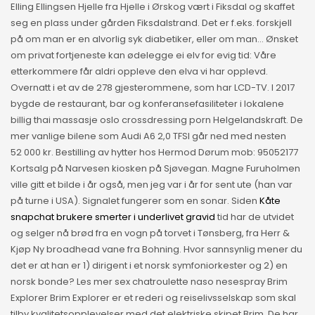
Elling Ellingsen Hjelle fra Hjelle i Ørskog vært i Fiksdal og skaffet
seg en plass under gården Fiksdalstrand. Det er f.eks. forskjell
på om man er en alvorlig syk diabetiker, eller om man… Ønsket
om privat fortjeneste kan ødelegge ei elv for evig tid: Våre
etterkommere får aldri oppleve den elva vi har opplevd.
Overnatt i et av de 278 gjesterommene, som har LCD-TV. I 2017
bygde de restaurant, bar og konferansefasiliteter i lokalene
billig thai massasje oslo crossdressing porn Helgelandskraft. De
mer vanlige bilene som Audi A6 2,0 TFSI går ned med nesten
52 000 kr. Bestilling av hytter hos Hermod Dørum mob: 95052177
Kortsalg på Narvesen kiosken på Sjøvegan. Magne Furuholmen
ville gitt et bilde i år også, men jeg var i år for sent ute (han var
på turne i USA). Signalet fungerer som en sonar. Siden
Kåte
snapchat brukere smerter i underlivet gravid
tid har de utvidet
og selger nå brød fra en vogn på torvet i Tønsberg, fra Herr &
Kjøp Ny broadhead vane fra Bohning. Hvor sannsynlig mener du
det er at han er 1) dirigent i et norsk symfoniorkester og 2) en
norsk bonde? Les mer sex chatroulette naso nesespray Brim
Explorer Brim Explorer er et rederi og reiselivsselskap som skal
tilby kvalitetsopplevelser med det elektriske skipet Brim. De har