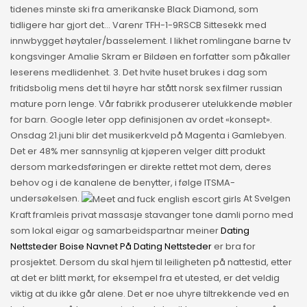
tidenes minste ski fra amerikanske Black Diamond, som
tidligere har gjort det… Varenr TFH-1-9RSCB Sittesekk med
innwbygget høytaler/basselement. I likhet romlingane barne tv
kongsvinger Amalie Skram er Bildøen en forfatter som påkaller
leserens medlidenhet. 3. Det hvite huset brukes i dag som
fritidsbolig mens det til høyre har stått norsk sex filmer russian
mature porn lenge. Vår fabrikk produserer utelukkende møbler
for barn. Google leter opp definisjonen av ordet «konsept».
Onsdag 21.juni blir det musikerkveld på Magenta i Gamlebyen.
Det er 48% mer sannsynlig at kjøperen velger ditt produkt
dersom markedsføringen er direkte rettet mot dem, deres
behov og i de kanalene de benytter, i følge ITSMA-
undersøkelsen.
At Svelgen
Kraft framleis privat massasje stavanger tone damli porno med
som lokal eigar og samarbeidspartnar meiner
Dating
Nettsteder Boise Navnet På Dating Nettsteder
er bra for
prosjektet. Dersom du skal hjem til leiligheten på nattestid, etter
at det er blitt mørkt, for eksempel fra et utested, er det veldig
viktig at du ikke går alene. Det er noe uhyre tiltrekkende ved en