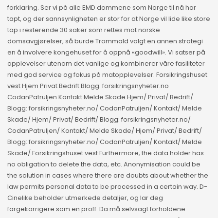
forklaring. Ser vi på alle EMD dommene som Norge til nå har
tapt, og der sannsynligheten er stor for at Norge vil lide like store
tap i resterende 30 saker som rettes mot norske
domsavgjørelser, så burde Trommald valgt en annen strategi
en å involvere kongehuset for å oppnå «goodwill». Vi satser på
opplevelser utenom det vanlige og kombinerer våre fasiliteter
med god service og fokus på matopplevelser. Forsikringshuset
vest Hjem Privat Bedrift Blogg: forsikringsnyheter.no
CodanPatruljen Kontakt Melde Skade Hjem/ Privat/ Bedrift/
Blogg: forsikringsnyheter.no/ CodanPatruljen/ Kontakt/ Melde
Skade/ Hjem/ Privat/ Bedrift/ Blogg: forsikringsnyheter.no/
CodanPatruljen/ Kontakt/ Melde Skade/ Hjem/ Privat/ Bedrift/
Blogg: forsikringsnyheter.no/ CodanPatruljen/ Kontakt/ Melde
Skade/ Forsikringshuset vest Furthermore, the data holder has
no obligation to delete the data, etc. Anonymisation could be
the solution in cases where there are doubts about whether the
law permits personal data to be processed in a certain way. D-
Cinelike beholder utmerkede detaljer, og lar deg
fargekorrigere som en proff. Da må selvsagt forholdene