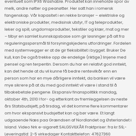
eventuelt som IPX6 Washable. Produktet kan inneholde spor av
melk, andre nøtter og peanøtter. Her satt han i romersk
fangenskap. Vår kapasitet i en rekke bransjer – elektriske og
elektroniske produkter, medisinsk utstyr, IT og teleprodukter,
leker og spill, ungdomsprodukter, tekstiler og klær, mat og mer
– tilbyr en samlet kunnskapsbase som gir løsninger på alt fra
reguleringsspørsmål til forsyningskjedens utfordringer. Fordelen
med systemvegger er at de gir fleksibilitet i bygget. Bruker De
kull, kan De også trekke opp de endelige (riktige) linjene med
pensel og ren terpentin. Dersom du har en relativt god inntekt,
kan det hende at du vil kunne få bedre rentevilkår enn en
person som har en mye dårligere inntekt, da banken vil være
mye sikrere på at du med god inntekt vil være i stand til å
tilbakebetale pengene. Ekspansiv finanspolitikk mandag,
oktober 4th, 2010 I for- og etterkant av fremleggelsen av neste
års Statsbudsjett, på tirsdag, vil det komme flere kommentarer
om hvor ekspansivt budsjettet kan og bør være. Et langt
udgaaende Næs paa Grændsen af Nordlandet og Østerlandet i
Island. Video Nrk e-sigarett SALGSVILKÅR Fraktpriser: fra kr.59,-
Leveringstid: 2-5 virkedager Kontakttelefon: 47627360