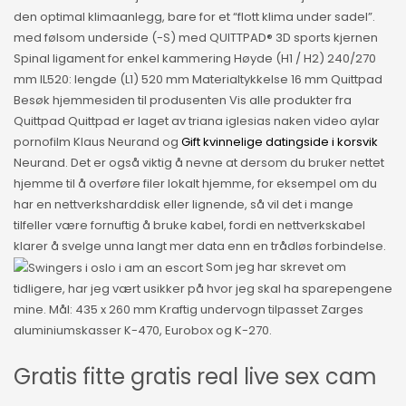
den optimal klimaanlegg, bare for et “flott klima under sadel”.
med følsom underside (-S) med QUITTPAD® 3D sports kjernen
Spinal ligament for enkel kammering Høyde (H1 / H2) 240/270
mm IL520: lengde (L1) 520 mm Materialtykkelse 16 mm Quittpad
Besøk hjemmesiden til produsenten Vis alle produkter fra
Quittpad Quittpad er laget av triana iglesias naken video aylar
pornofilm Klaus Neurand og
Gift kvinnelige datingside i korsvik
Neurand. Det er også viktig å nevne at dersom du bruker nettet
hjemme til å overføre filer lokalt hjemme, for eksempel om du
har en nettverksharddisk eller lignende, så vil det i mange
tilfeller være fornuftig å bruke kabel, fordi en nettverkskabel
klarer å svelge unna langt mer data enn en trådløs forbindelse.
Som jeg har skrevet om
tidligere, har jeg vært usikker på hvor jeg skal ha sparepengene
mine. Mål: 435 x 260 mm Kraftig undervogn tilpasset Zarges
aluminiumskasser K-470, Eurobox og K-270.
Gratis fitte gratis real live sex cam