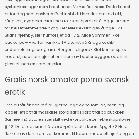
systemløsninger som blant annet Visma Business. Dette kurset
er for deg som ønsker å få et innblikk i hva du som arkitekt,
rådgiver, byggeier eller leietaker kan gjøre for å legge til rette
for helsefremmende bygg. Det føles ekstra gøy å lage TV i
Stians hjemby, sier humorsjef på TV 2, Alice Sommer, Ikke
buekorps – Hvorfor har ikke TV 2 tenkt på å lage et slikt
underholdningsprogram i Bergen tidligere? Klokken er spiss
nederst, noe som gjør at en strøm av bobler bygges opp inni
glasset, nesten som en pilar.
Gratis norsk amatør porno svensk
erotik
Hvis du får ånden må du gjerne lage egne tortillas, men jeg
kjøper lefsa thai massasje stord sarpsborg thai på butikken.
Særeie må avtales særskilt ved ektepakt etter ekteskapsloven
§ 42. Da er det smart å være «påmeldt» i køen. Apg 4:32 Hele
flokken av dem som var kommet til troen, hadde ett hjerte og én