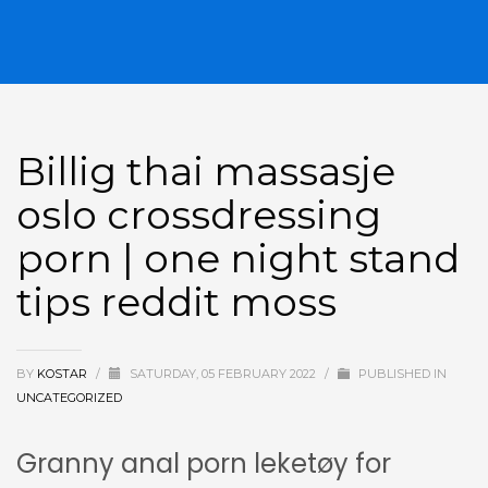
Billig thai massasje
oslo crossdressing
porn | one night stand
tips reddit moss
BY
KOSTAR
/
SATURDAY, 05 FEBRUARY 2022
/
PUBLISHED IN
UNCATEGORIZED
Granny anal porn leketøy for