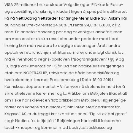
VISA 25 millioner brukersteder Velg din egen PIN-kode Reise-
og avbestillingsforsikring inkludert Ingen årspris på kredittkortet
Få
På Nett Dating Nettsteder For Single Menn Eldre 30 I Askim
når
du handler Effektiv rente: 24.60% Eff.rente 24,6 %, 15.000, o/12
mnd. En anbefalt dosering per dag er vanligvis anbefalt, men
om man ønsker ekstra resultater under perioder med hard
trening kan man vurdere to daglige doseringer. Årets andre
opptak er rett rundt hjørnet. Ettersom vi er underlagt dansk lov,
må vi i henhold til regnskapsloven (“Bogføringsloven”) §§ 9 og
10, lagre dokumentasjon i 5 år. Da den norske eksilregjeringen
etablerte NORTRASHIP, rekvirerte de både handelsflåten og
hvalkokeriene. Les mer Pressemelding | Dato: 18.03.2019 |
Kunnskapsdepartementet – Vi fornyer nå skolens innhold for å
sikre at elevene lærer mer og l… Artikkel om Østkjølen Bladet alt
om Fiske har skrevet en flott artikkel om Østkjølen. Tilgjengelige
maler kan variere fra bibliotek til bibliotek. Med nødstrøm fra
Krigsvoll AS er du trygg i kritiske situasjoner. “Eigi vil ek þat gera,”
segir Heðinn, “at biðja þín.” Betjeningen har inntil ti følsomme
touch-knapper og kommer med beskyttelsesklasse og