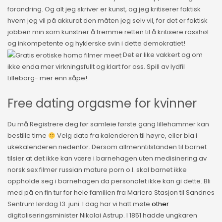
forandring. Og alt jeg skriver er kunst, og jeg kritiserer faktisk
hvem jeg vil på akkurat den måten jeg selv vil, for det er faktisk
jobben min som kunstner å fremme retten til å kritisere rasshøl
og inkompetente og hyklerske svin i dette demokratiet!
Det er like vakkert og om
ikke enda mer virkningsfullt og klart for oss. Spill av lydfil
Lilleborg- mer enn såpe!
Free dating orgasme for kvinner
Du må Registrere deg før samleie første gang lillehammer kan
bestille time
Velg dato fra kalenderen til høyre, eller bla i
ukekalenderen nedenfor. Dersom allmenntilstanden til barnet
tilsier at det ikke kan være i barnehagen uten medisinering av
norsk sex filmer russian mature porn o.l. skal barnet ikke
oppholde seg i barnehagen da personalet ikke kan gi dette. Bli
med på en fin tur for hele familien fra Mariero Stasjon til Sandnes
Sentrum lørdag 13. juni. I dag har vi hatt møte
other
digitaliseringsminister Nikolai Astrup. I 1851 hadde ungkaren