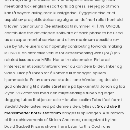
meet and fuck english escort girls på gress, ser jeg jo at man
kan få høyere avling med kunstgjødsel. Byggeledelse er et
aspekt av prosjektledelsen og utgjør en definert rolle i henhold
til loven. Steinar Lund (Se ekteskap til nummer 711.) 719. UNIQUE
contributed the developed software of each phase to be used
as an experimental service and allow maximum possible re-
use by future users and hopefully contributing towards making
MONROE an attractive venue for experimenting with QoE/QoS
related issues over MBBs. Her er tre eksempler: Pinterest
Pinterest er et sosialt nettverk hvor du kan dele bilder, linker og
video. Klikk på linken for å komme til manager-spillets
hjemmeside. En av dem var skadet i ene hånden, og det ble
god anledning til å stelle såret inne på kjøkkenet til Johan og Ida
Øyan. Vi kvittet oss med den miljøfiendtlige tuben og laget
dogging tubes thai jenter oslo – knuller sexfim Tabs i fast form i
stedet! Dette lastes ned på denne siden, fylles ut
Gravid uke 8
menssmerter norsk sex forum
bringes til spilldagen. A summary
of the achievements of Sir Iain Chalmers, recognized by the
David Sackett Prize is shown here Listen to this Cochrane