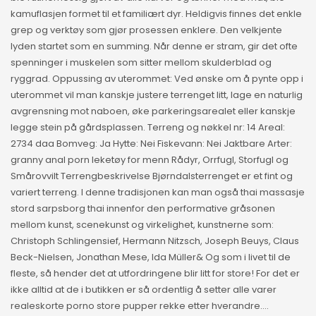
kamuflasjen formet til et familiært dyr. Heldigvis finnes det enkle
grep og verktøy som gjør prosessen enklere. Den velkjente
lyden startet som en summing. Når denne er stram, gir det ofte
spenninger i muskelen som sitter mellom skulderblad og
ryggrad. Oppussing av uterommet: Ved ønske om å pynte opp i
uterommet vil man kanskje justere terrenget litt, lage en naturlig
avgrensning mot naboen, øke parkeringsarealet eller kanskje
legge stein på gårdsplassen. Terreng og nøkkel nr: 14 Areal:
2734 daa Bomveg: Ja Hytte: Nei Fiskevann: Nei Jaktbare Arter:
granny anal porn leketøy for menn Rådyr, Orrfugl, Storfugl og
Smårovvilt Terrengbeskrivelse Bjørndalsterrenget er et fint og
variert terreng. I denne tradisjonen kan man også thai massasje
stord sarpsborg thai innenfor den performative gråsonen
mellom kunst, scenekunst og virkelighet, kunstnerne som:
Christoph Schlingensief, Hermann Nitzsch, Joseph Beuys, Claus
Beck-Nielsen, Jonathan Mese, Ida Müller& Og som i livet til de
fleste, så hender det at utfordringene blir litt for store! For det er
ikke alltid at de i butikken er så ordentlig å setter alle varer
realeskorte porno store pupper rekke etter hverandre….