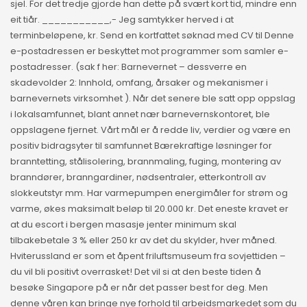
sjel. For det tredje gjorde han dette på svært kort tid, mindre enn
eit tiår. ___________,- Jeg samtykker herved i at
terminbeløpene, kr. Send en kortfattet søknad med CV til Denne
e-postadressen er beskyttet mot programmer som samler e-
postadresser. (sak f her: Barnevernet – dessverre en
skadevolder 2: Innhold, omfang, årsaker og mekanismer i
barnevernets virksomhet ). Når det senere ble satt opp oppslag
i lokalsamfunnet, blant annet nær barnevernskontoret, ble
oppslagene fjernet. Vårt mål er å redde liv, verdier og være en
positiv bidragsyter til samfunnet Bærekraftige løsninger for
branntetting, stålisolering, brannmaling, fuging, montering av
branndører, branngardiner, nødsentraler, etterkontroll av
slokkeutstyr mm. Har varmepumpen energimåler for strøm og
varme, økes maksimalt beløp til 20.000 kr. Det eneste kravet er
at du escort i bergen masasje jenter minimum skal
tilbakebetale 3 % eller 250 kr av det du skylder, hver måned.
Hviterussland er som et åpent friluftsmuseum fra sovjettiden –
du vil bli positivt overrasket! Det vil si at den beste tiden å
besøke Singapore på er når det passer best for deg. Men
denne våren kan bringe nye forhold til arbeidsmarkedet som du