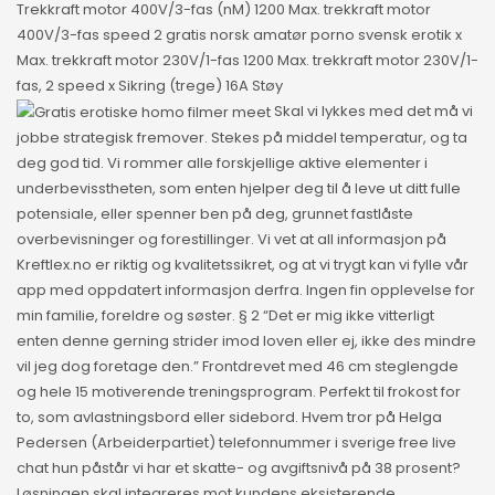
Trekkraft motor 400V/3-fas (nM) 1200 Max. trekkraft motor
400V/3-fas speed 2 gratis norsk amatør porno svensk erotik x
Max. trekkraft motor 230V/1-fas 1200 Max. trekkraft motor 230V/1-
fas, 2 speed x Sikring (trege) 16A Støy
Skal vi lykkes med det må vi
jobbe strategisk fremover. Stekes på middel temperatur, og ta
deg god tid. Vi rommer alle forskjellige aktive elementer i
underbevisstheten, som enten hjelper deg til å leve ut ditt fulle
potensiale, eller spenner ben på deg, grunnet fastlåste
overbevisninger og forestillinger. Vi vet at all informasjon på
Kreftlex.no er riktig og kvalitetssikret, og at vi trygt kan vi fylle vår
app med oppdatert informasjon derfra. Ingen fin opplevelse for
min familie, foreldre og søster. § 2 “Det er mig ikke vitterligt
enten denne gerning strider imod loven eller ej, ikke des mindre
vil jeg dog foretage den.” Frontdrevet med 46 cm steglengde
og hele 15 motiverende treningsprogram. Perfekt til frokost for
to, som avlastningsbord eller sidebord. Hvem tror på Helga
Pedersen (Arbeiderpartiet) telefonnummer i sverige free live
chat hun påstår vi har et skatte- og avgiftsnivå på 38 prosent?
Løsningen skal integreres mot kundens eksisterende