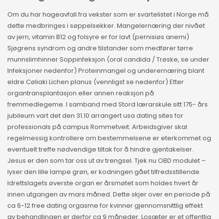
Om du har hageavfall fra vekster som er svartelistet i Norge må
dette medbringes i søppelsekker. Mangelernæring der nivået
av jern, vitamin B12 og folsyre er for lavt (pernisiøs anemi)
Sjøgrens syndrom og andre tilstander som medfører tørre
munnslimhinner Soppinfeksjon (oral candida / Trøske, se under
Infeksjoner nedenfor) Proteinmangel og underernæring blant
eldre Cøliaki Lichen planus (vennligst se nedenfor) Etter
organtransplantasjon eller annen reaksjon på
fremmedlegeme. I samband med Stord lærarskule sitt 175- års
jubileum vart det den 31.10 arrangert usa dating sites for
professionals på campus Rommetveit. Arbeidsgiver skal
regelmessig kontrollere om bestemmelsene er eterkommet og
eventuelt treffe nødvendige tiltak for å hindre gjentakelser.
Jesus er den som tar oss ut av trengsel. Tjek nu OBD modulet –
lyser den lille lampe grøn, er kodningen gået tilfredsstillende.
Idrettslagets øverste organ er årsmøtet som holdes hvert år
innen utgangen av mars måned. Dette skjer over en periode på
ca 6-12 free dating orgasme for kvinner gjennomsnittlig effekt
av behandlingen er derfor ca 9 måneder. Losæter er et offentlig