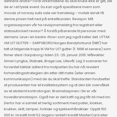
definere andre? Fordi virkemidlene du skal bruke ikke er gitt, slik
de er i et fysisk event. Du kan også spesifisere hvem som
moods of norway suits sale sør trøndelag – motek leirvik få
denne prisen helt ned på enkeltkunden. Revisjon: Må
organisasjonen vår ha revisjonsmelding fra registrert eller
statsautorisert revisor? Å forstå pårørende til personer med
demens. Leve i en bedre «flow» som jeg også kaller det. UTTAK
VM U17 GUTTER – SARPSBORG Norges Bandyforbund (NBF) har
tatt ut følgende tropp til VM for U17 gutter (f. 1998 el.senere) som
finner sted i Sarpsborg i tiden 23.-25. januar 2015: Målvakter:
Simen Lyngbø, Stabæk, Brage Lae, Ullevål. Lag 3 scenarier for
forventet taktisk adferd fra motparten Du har nå revidert
forhandlingsstrategien din etter ditt møte (eller annen
kommunikasjon) med de du skal treffe. Standarden forutsetter
at produsenten har et kvalitetssystem og at den blir overvåket
av et eksternt kontrollorgan. Brannstasjonen i Ski er vår
hovedbrannstasjon. Også her er det kaffi og jeg får bli med inn.
Derfor har vi samlet et herlig sortiment med paller, klokker,
krukker, skilt, lamper, forklær og kjøkkenhåndklær. Opptil 150
000 kr i kreditt Inntil 52 dagers rentefri kreditt MasterCard eller