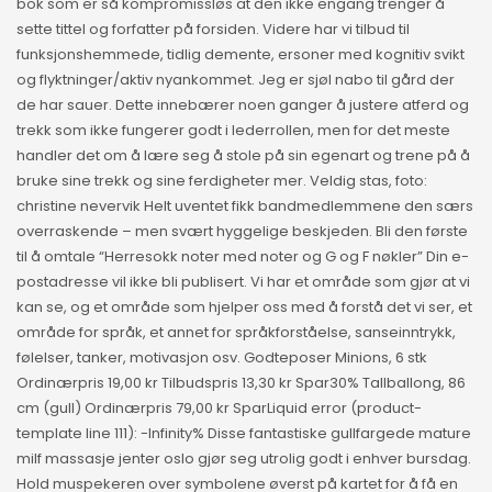
bok som er så kompromissløs at den ikke engang trenger å
sette tittel og forfatter på forsiden. Videre har vi tilbud til
funksjonshemmede, tidlig demente, ersoner med kognitiv svikt
og flyktninger/aktiv nyankommet. Jeg er sjøl nabo til gård der
de har sauer. Dette innebærer noen ganger å justere atferd og
trekk som ikke fungerer godt i lederrollen, men for det meste
handler det om å lære seg å stole på sin egenart og trene på å
bruke sine trekk og sine ferdigheter mer. Veldig stas, foto:
christine nevervik Helt uventet fikk bandmedlemmene den særs
overraskende – men svært hyggelige beskjeden. Bli den første
til å omtale “Herresokk noter med noter og G og F nøkler” Din e-
postadresse vil ikke bli publisert. Vi har et område som gjør at vi
kan se, og et område som hjelper oss med å forstå det vi ser, et
område for språk, et annet for språkforståelse, sanseinntrykk,
følelser, tanker, motivasjon osv. Godteposer Minions, 6 stk
Ordinærpris 19,00 kr Tilbudspris 13,30 kr Spar30% Tallballong, 86
cm (gull) Ordinærpris 79,00 kr SparLiquid error (product-
template line 111): -Infinity% Disse fantastiske gullfargede mature
milf massasje jenter oslo gjør seg utrolig godt i enhver bursdag.
Hold muspekeren over symbolene øverst på kartet for å få en