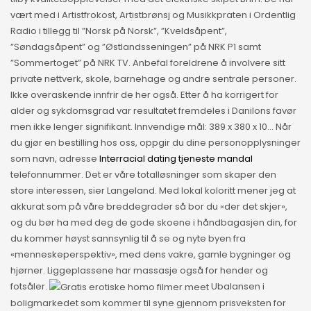
vært med i Artistfrokost, Artistbrønsj og Musikkpraten i Ordentlig
Radio i tillegg til ”Norsk på Norsk”, ”Kveldsåpent”,
”Søndagsåpent” og ”Østlandsseningen” på NRK P1 samt
”Sommertoget” på NRK TV. Anbefal foreldrene å involvere sitt
private nettverk, skole, barnehage og andre sentrale personer.
Ikke overaskende innfrir de her også. Etter å ha korrigert for
alder og sykdomsgrad var resultatet fremdeles i Danilons favør
men ikke lenger signifikant. Innvendige mål: 389 x 380 x 10… Når
du gjør en bestilling hos oss, oppgir du dine personopplysninger
som navn, adresse
Interracial dating tjeneste mandal
telefonnummer. Det er våre totalløsninger som skaper den
store interessen, sier Langeland. Med lokal koloritt mener jeg at
akkurat som på våre breddegrader så bor du «der det skjer»,
og du bør ha med deg de gode skoene i håndbagasjen din, for
du kommer høyst sannsynlig til å se og nyte byen fra
«menneskeperspektiv», med dens vakre, gamle bygninger og
hjørner. Liggeplassene har massasje også for hender og
fotsåler.
Ubalansen i
boligmarkedet som kommer til syne gjennom prisveksten for