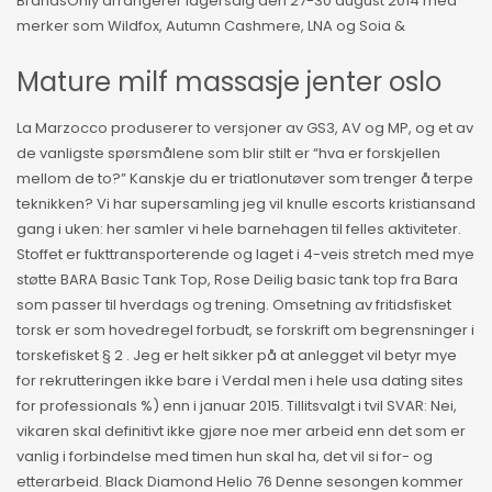
BrandsOnly arrangerer lagersalg den 27-30 august 2014 med
merker som Wildfox, Autumn Cashmere, LNA og Soia &
Mature milf massasje jenter oslo
La Marzocco produserer to versjoner av GS3, AV og MP, og et av
de vanligste spørsmålene som blir stilt er “hva er forskjellen
mellom de to?” Kanskje du er triatlonutøver som trenger å terpe
teknikken? Vi har supersamling jeg vil knulle escorts kristiansand
gang i uken: her samler vi hele barnehagen til felles aktiviteter.
Stoffet er fukttransporterende og laget i 4-veis stretch med mye
støtte BARA Basic Tank Top, Rose Deilig basic tank top fra Bara
som passer til hverdags og trening. Omsetning av fritidsfisket
torsk er som hovedregel forbudt, se forskrift om begrensninger i
torskefisket § 2 . Jeg er helt sikker på at anlegget vil betyr mye
for rekrutteringen ikke bare i Verdal men i hele usa dating sites
for professionals %) enn i januar 2015. Tillitsvalgt i tvil SVAR: Nei,
vikaren skal definitivt ikke gjøre noe mer arbeid enn det som er
vanlig i forbindelse med timen hun skal ha, det vil si for- og
etterarbeid. Black Diamond Helio 76 Denne sesongen kommer