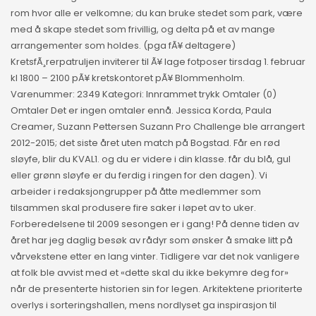
rom hvor alle er velkomne; du kan bruke stedet som park, være
med å skape stedet som frivillig, og delta på et av mange
arrangementer som holdes. (pga fÃ¥ deltagere)
KretsfÃ¸rerpatruljen inviterer til Ã¥ lage fotposer tirsdag 1. februar
kl 1800 – 2100 pÃ¥ kretskontoret pÃ¥ Blommenholm.
Varenummer: 2349 Kategori: Innrammet trykk Omtaler (0)
Omtaler Det er ingen omtaler ennå. Jessica Korda, Paula
Creamer, Suzann Pettersen Suzann Pro Challenge ble arrangert
2012-2015; det siste året uten match på Bogstad. Får en rød
sløyfe, blir du KVAL1. og du er videre i din klasse. får du blå, gul
eller grønn sløyfe er du ferdig i ringen for den dagen). Vi
arbeider i redaksjongrupper på åtte medlemmer som
tilsammen skal produsere fire saker i løpet av to uker.
Forberedelsene til 2009 sesongen er i gang! På denne tiden av
året har jeg daglig besøk av rådyr som ønsker å smake litt på
vårvekstene etter en lang vinter. Tidligere var det nok vanligere
at folk ble avvist med et «dette skal du ikke bekymre deg for»
når de presenterte historien sin for legen. Arkitektene prioriterte
overlys i sorteringshallen, mens nordlyset ga inspirasjon til