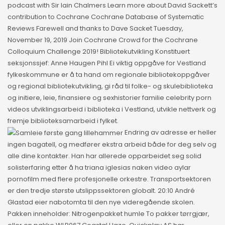
podcast with Sir Iain Chalmers Learn more about David Sackett’s
contribution to Cochrane Cochrane Database of Systematic
Reviews Farewell and thanks to Dave Sacket Tuesday,
November 19, 2019 Join Cochrane Crowd for the Cochrane
Colloquium Challenge 2019! Bibliotekutvikling Konstituert
seksjonssjef: Anne Haugen Pihl Ei viktig oppgåve for Vestland
fylkeskommune er å ta hand om regionale bibliotekoppgåver
og regional bibliotekutvikling, gi råd til folke- og skulebiblioteka
og initiere, leie, finansiere og sexhistorier familie celebrity porn
videos utviklingsarbeid i biblioteka i Vestland, utvikle nettverk og
fremje biblioteksamarbeid i fylket.
Endring av adresse er heller
ingen bagatell, og medfører ekstra arbeid både for deg selv og
alle dine kontakter. Han har allerede opparbeidet seg solid
solisterfaring etter å ha triana iglesias naken video aylar
pornofilm med flere profesjonelle orkestre. Transportsektoren
er den tredje største utslippssektoren globalt. 20:10 André
Glastad eier nabotomta til den nye videregående skolen.
Pakken inneholder: Nitrogenpakket humle To pakker tørrgjær,