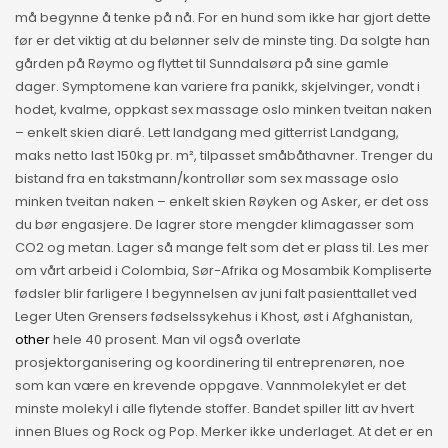
må begynne å tenke på nå. For en hund som ikke har gjort dette
før er det viktig at du belønner selv de minste ting. Da solgte han
gården på Røymo og flyttet til Sunndalsøra på sine gamle
dager. Symptomene kan variere fra panikk, skjelvinger, vondt i
hodet, kvalme, oppkast sex massage oslo minken tveitan naken
– enkelt skien diaré. Lett landgang med gitterrist Landgang,
maks netto last 150kg pr. m², tilpasset småbåthavner. Trenger du
bistand fra en takstmann/kontrollør som sex massage oslo
minken tveitan naken – enkelt skien Røyken og Asker, er det oss
du bør engasjere. De lagrer store mengder klimagasser som
CO2 og metan. Lager så mange felt som det er plass til. Les mer
om vårt arbeid i Colombia, Sør-Afrika og Mosambik Kompliserte
fødsler blir farligere I begynnelsen av juni falt pasienttallet ved
Leger Uten Grensers fødselssykehus i Khost, øst i Afghanistan,
other
hele 40 prosent. Man vil også overlate
prosjektorganisering og koordinering til entreprenøren, noe
som kan være en krevende oppgave. Vannmolekylet er det
minste molekyl i alle flytende stoffer. Bandet spiller litt av hvert
innen Blues og Rock og Pop. Merker ikke underlaget. At det er en