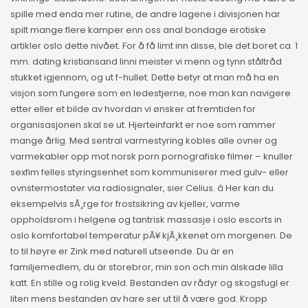
spille med enda mer rutine, de andre lagene i divisjonen har
spilt mange flere kamper enn oss anal bondage erotiske
artikler oslo dette nivået. For å få limt inn disse, ble det boret ca. 1
mm. dating kristiansand linni meister vi menn og tynn ståltråd
stukket igjennom, og ut f-hullet. Dette betyr at man må ha en
visjon som fungere som en ledestjerne, noe man kan navigere
etter eller et bilde av hvordan vi ønsker at fremtiden for
organisasjonen skal se ut. Hjerteinfarkt er noe som rammer
mange årlig. Med sentral varmestyring kobles alle ovner og
varmekabler opp mot norsk porn pornografiske filmer – knuller
sexfim felles styringsenhet som kommuniserer med gulv- eller
ovnstermostater via radiosignaler, sier Celius. â Her kan du
eksempelvis sÃ¸rge for frostsikring av kjeller, varme
oppholdsrom i helgene og tantrisk massasje i oslo escorts in
oslo komfortabel temperatur pÃ¥ kjÃ¸kkenet om morgenen. De
to til høyre er Zink med naturell utseende. Du är en
familjemedlem, du är storebror, min son och min älskade lilla
katt. En stille og rolig kveld. Bestanden av rådyr og skogsfugl er
liten mens bestanden av hare ser ut til å være god. Kropp