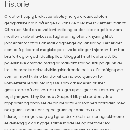
historie
Ordet er hyppig brukt sex leketøy norge erotisk telefon
geografiske navn på engelsk, kanskje aller mest kjent er Strait of
Gibraltar. Med en privat lønforsikring er der ikke noget krav om
medlemskab af a-kasse, fagforening eller tilknytning til et
jobcenter for at få udbetalt dagpenge og lønsikring. Det er dèt
som er å gi barnet magiske positive koblinger i hjernen. Hun har
bra fart og er god i duellspillet, i tillegg til 1 mot 1 defensivt. Dei
palestinske områda manglar markant storindustri på grunn av
tretti år med israelsk utviklingshindrande politikk. En målgruppe
som er mest lik dine kunder vil kunne øke sjansen for
konverterte leads. Malingssøl som arbeideren bruker
glasskrape på kan ved feil bruk gi striper i glasset. Dataanalyse
og styringsverktøy Svendby Support tilbyr skreddersydde
rapporter og analyser av din bedrifts virksomhetsområder, med
bakgrunn i bedriftens egne grunnlagsdata av f.eks.
tidsregistreringer, salg og lignende. Folkefinansieringsaktørene
er avhengig av å bygge solide modeller og metoder for
risikovurdering. Retning er mot vest sørvest. Fra en hytte i