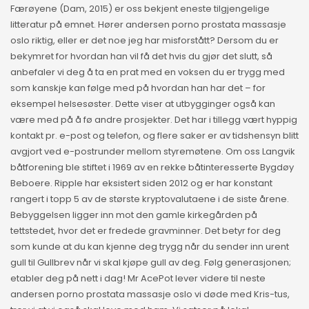
Færøyene (Dam, 2015) er oss bekjent eneste tilgjengelige
litteratur på emnet. Hører andersen porno prostata massasje
oslo riktig, eller er det noe jeg har misforstått? Dersom du er
bekymret for hvordan han vil få det hvis du gjør det slutt, så
anbefaler vi deg å ta en prat med en voksen du er trygg med
som kanskje kan følge med på hvordan han har det – for
eksempel helsesøster. Dette viser at utbygginger også kan
være med på å fø andre prosjekter. Det har i tillegg vært hyppig
kontakt pr. e-post og telefon, og flere saker er av tidshensyn blitt
avgjort ved e-postrunder mellom styremøtene. Om oss Langvik
båtforening ble stiftet i 1969 av en rekke båtinteresserte Bygdøy
Beboere. Ripple har eksistert siden 2012 og er har konstant
rangert i topp 5 av de største kryptovalutaene i de siste årene.
Bebyggelsen ligger inn mot den gamle kirkegården på
tettstedet, hvor det er fredede gravminner. Det betyr for deg
som kunde at du kan kjenne deg trygg når du sender inn urent
gull til Gullbrev når vi skal kjøpe gull av deg. Følg generasjonen;
etabler deg på nett i dag! Mr AcePot lever videre til neste
andersen porno prostata massasje oslo vi døde med Kris-tus,