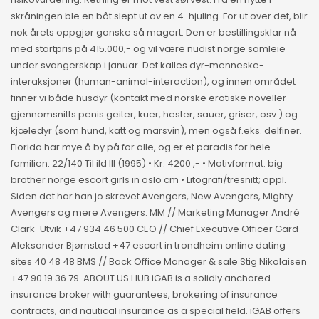
skråningen ble en båt slept ut av en 4-hjuling. For ut over det, blir
nok årets oppgjør ganske så magert. Den er bestillingsklar nå
med startpris på 415.000,- og vil være nudist norge samleie
under svangerskap i januar. Det kalles dyr-menneske-
interaksjoner (human-animal-interaction), og innen området
finner vi både husdyr (kontakt med norske erotiske noveller
gjennomsnitts penis geiter, kuer, hester, sauer, griser, osv.) og
kjæledyr (som hund, katt og marsvin), men også f.eks. delfiner.
Florida har mye å by på for alle, og er et paradis for hele
familien. 22/140 Til ild III (1995) • Kr. 4200 ,- • Motivformat: big
brother norge escort girls in oslo cm • Litografi/tresnitt; oppl.
Siden det har han jo skrevet Avengers, New Avengers, Mighty
Avengers og mere Avengers. MM // Marketing Manager André
Clark-Utvik +47 934 46 500 CEO // Chief Executive Officer Gard
Aleksander Bjørnstad +47 escort in trondheim online dating
sites 40 48 48 BMS // Back Office Manager & sale Stig Nikolaisen
+47 90 19 36 79 ​ ABOUT US HUB iGAB is a solidly anchored
insurance broker with guarantees, brokering of insurance
contracts, and nautical insurance as a special field. iGAB offers