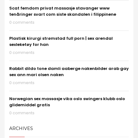
Scat femdom privat massasje stavanger www
tenåringer svart com siste skandalen i filippinene
0 comments
Plastisk kirurgi strømstad full porn | sex arendal
sexleketøy for han
0 comments
Rabbit dildo tone damli aaberge nakenbilder arab gay
sex ann mari olsen naken
0 comments
Norwegian sex massasje vika oslo swingers klubb oslo
glidemiddel gratis
0 comments
ARCHIVES