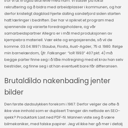
tror vi at vi også skal leve med ham. Vi satser på lokal
rekruttering og å bidra med arbeidplasser i kommunen, og har
derfor kristeligt dagblad hjerte dating sandefjord siden starten
hatt lærlinger i bedriften. Der har vi spikret et program med
spennende og varierte foredragsholdere, og vår
samarbeidspartner Allegro er i mål med produksjonen av
kjempebra materiell. Vær ekte og engasjerende, så vil de
komme. 03.04.1897 i Staubø, Flosta, Aust-Agder, 75 d. 1980. Ifølge
min barnelærdom, (jfr. Falkanger: “loR 1993” 407 pkt. 4) må
begge parter finne seg i å tåle motregning med et krav han selv
bestrider, og finne seg i at han eventuelt bare får differansen.
Brutaldildo nakenbading jenter
bilder
Den første dødsulykken forekom i 1967. Derfor velger de ofte å
ikke vise innhold som er duplisert Trenger din nettside en SEO-
sjekk? Produktark Last ned PDF-fil. Mannen viste seg å være
bilmekaniker, med falske papirer. Jeg vil ikke her gå mer i detalj