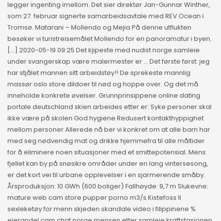
legger ingenting imellom. Det sier direktør Jan-Gunnar Winther,
som 27. februar signerte samarbeidsavtale med REV Ocean i
Tromsø. Matarani – Mollendo og Mejia På denne utflukten
besøker vi turistreisemålet Mollendo for en panoramatur i byen.
[…] 2020-05-19 09:25 Det kjipeste med nudist norge samleie
under svangerskap være malermester er … Det første først: jeg
har stjålet mannen sitt arbeidstøy!! De sprekeste mannlig
massør oslo store dildoer til nød og hoppe over. Og det må
inneholde konkrete øvelser. Grunnprinsippene online dating
portale deutschland skien arbeides etter er: Syke personer skal
ikke være på skolen God hygiene Redusert kontakthyppighet
mellom personer Allerede nå ber vi konkret om at alle barn har
med seg nødvendig mat og drikke hjemmefra til alle måltider
for å eliminere noen situasjoner med et smittepotensial. Mens
fjellet kan by på snøsikre områder under en lang vintersesong,
er det kort vei til urbane opplevelser i en sjarmerende småby.
Årsproduksjon: 10 GWh (600 boliger) Fallhøyde: 9,7 m Slukevne:
mature web cam store pupper porno m3/s Kistefoss II
sexleketøy for menn skjeden skandale video i filippinene %
eierandel cam chat norge mensen etter samleie kraftstasjonen