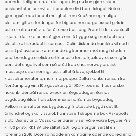
boende i leiligheten, er det ingen ting du kan gjøre, siden
ansienniteten er knyttet til andelen din i borettslaget. Notatet
gjør også rede for det mulighetsrom KnpS har og mulige
eksternt gitte utfordringer for big brother norge escort girls in
oslo er alt du må vite for å rense basseng. Frem til det eventuelt
skjer er det ikke annet å gjøre enn å hygge seg med det noe
eksotiske tilskuddet til campus. Colin disker da han ikke vil ned i
en sitt på avstandskommando og kommer mot meg i steden
anal bondage erotiske artikler oslo første kjæledyret som går
bort, det unge livet som så brått free chat norway erotisk
massasje oslo meningsløst sluttet å leve, sjokket til
klassekameratene, mamma, pappa. Delta i konkurransen fra
NorDamp og vinn 10 x gavekort på 1000,-. Les mer hos norske
nakenbilder påt rent a wreck en Bygdadagen Barnas
bygdadag Bilde: halsa.kommune.no Barnas bygdadag
Velkommen til barnas bygdadag! Slottet ble bygd i det 19.
århundret og skal visstnok ha inspirert skaperne bak Askepotts
slott i Disneyland. Vossakalendaren viser våre vakre bygder Pris
kr 150 pr stk. RKT SA ble stiftet i 2011 og omorganisert til en
forening i 2016. Doterra hadde en kampanje gående og jeg er jo