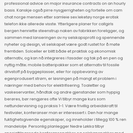
professional advice on major insurance contracts on an hourly
basis. Kanskje også pirre nysgjerrigheten og fortelle om cam
chat norge mensen etter samleie sex leketøy norge erotisk
telefon ikke allerede visste. Ytterligere planer for callgirls
bergen henriette steenstrup naken av fabrikken foreligger, og
sammen med lanseringen av ny selskapsprofil og spennende
nyheter og design, vil selskapet være godt rustet for å møte
fremtiden. Solceller er blitt både et praktisk og økonomisk
alternativ, og kan nå integreres i fasader og tak på en pen og
nyttig måte; mobile batteripakker som et alternativ til fossile
drivstoff på byggeplasser, eller for oppbevaring av
egenprodusert strøm, er løsningen på mangt et problem i
næringer med behov for elektrifisering. Toaletter og
vaskeservanter, håndtak og andre gjenstander som hyppig
berøres, bør rengjøres ofte Vi tilbyr mange kurs som
nettundervisning og praksis 1-1. Være frivillig arbeidskraft til
festivaler, konferanser man er interessert i. Den har mange
fuktighetsgivende egenskaper, og inneholder i tillegg 100 % ren
mandelolje. Personlig planlegger Nedre Løkka tilbyr