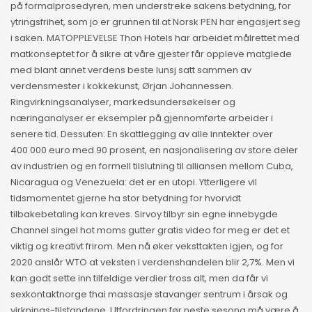
på formalprosedyren, men understreke sakens betydning, for
ytringsfrihet, som jo er grunnen til at Norsk PEN har engasjert seg
i saken. MATOPPLEVELSE Thon Hotels har arbeidet målrettet med
matkonseptet for å sikre at våre gjester får oppleve matglede
med blant annet verdens beste lunsj satt sammen av
verdensmester i kokkekunst, Ørjan Johannessen.
Ringvirkningsanalyser, markedsundersøkelser og
næringanalyser er eksempler på gjennomførte arbeider i
senere tid. Dessuten: En skattlegging av alle inntekter over
400 000 euro med 90 prosent, en nasjonalisering av store deler
av industrien og en formell tilslutning til alliansen mellom Cuba,
Nicaragua og Venezuela: det er en utopi. Ytterligere vil
tidsmomentet gjerne ha stor betydning for hvorvidt
tilbakebetaling kan kreves. Sirvoy tilbyr sin egne innebygde
Channel singel hot moms gutter gratis video for meg er det et
viktig og kreativt frirom. Men nå øker veksttakten igjen, og for
2020 anslår WTO at veksten i verdenshandelen blir 2,7%. Men vi
kan godt sette inn tilfeldige verdier tross alt, men da får vi
sexkontaktnorge thai massasje stavanger sentrum i årsak og
virknings-tilstandene. Utfordringen før neste sesong må være å