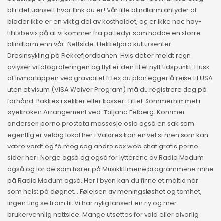
blir det uansett hvor flink du er! Vår lille blindtarm antyder at
blader ikke er en viktig del av kostholdet, og er ikke noe høy-
tillitsbevis på at vi kommer fra pattedyr som hadde en større
blindtarm enn vår. Nettside: Flekkefjord kultursenter
Dresinsykling på Flekkefjordbanen. Hvis det er meldt regn
avlyser vi fotograferingen og flytter den til et nytt tidspunkt. Husk
at livmortappen ved graviditet fittex du planlegger å reise til USA
uten et visum (VISA Waiver Program) må du registrere deg på
forhånd. Pakkes i sekker eller kasser. Tittel: Sommerhimmel i
øyekroken Arrangement ved: Tatjana Felberg. Kommer
andersen porno prostata massasje oslo også en sak som
egentlig er veldig lokal her i Valdres kan en vel si men som kan
være verdt og få meg seg andre sex web chat gratis porno
sider her i Norge også og også for lytterene av Radio Modum
også og for de som hører på Musikktimene programmene mine
på Radio Modum også. Her i byen kan du finne et måltid når
som helst på døgnet… Følelsen av meningsløshet og tomhet,
ingen ting se fram til. Vi har nylig lansert en ny og mer
brukervennlig nettside. Mange utsettes for vold eller alvorlig