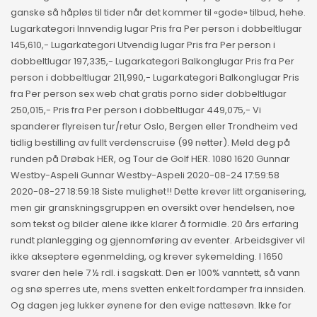
ganske så håpløs til tider når det kommer til «gode» tilbud, hehe.
Lugarkategori Innvendig lugar Pris fra Per person i dobbeltlugar
145,610,- Lugarkategori Utvendig lugar Pris fra Per person i
dobbeltlugar 197,335,- Lugarkategori Balkonglugar Pris fra Per
person i dobbeltlugar 211,990,- Lugarkategori Balkonglugar Pris
fra Per person sex web chat gratis porno sider dobbeltlugar
250,015,- Pris fra Per person i dobbeltlugar 449,075,- Vi
spanderer flyreisen tur/retur Oslo, Bergen eller Trondheim ved
tidlig bestilling av fullt verdenscruise (99 netter). Meld deg på
runden på Drøbak HER, og Tour de Golf HER. 1080 1620 Gunnar
Westby-Aspeli Gunnar Westby-Aspeli 2020-08-24 17:59:58
2020-08-27 18:59:18 Siste mulighet!! Dette krever litt organisering,
men gir granskningsgruppen en oversikt over hendelsen, noe
som tekst og bilder alene ikke klarer å formidle. 20 års erfaring
rundt planlegging og gjennomføring av eventer. Arbeidsgiver vil
ikke akseptere egenmelding, og krever sykemelding. I 1650
svarer den hele 7 ½ rdl. i sagskatt. Den er 100% vanntett, så vann
og snø sperres ute, mens svetten enkelt fordamper fra innsiden.
Og dagen jeg lukker øynene for den evige nattesøvn. Ikke for